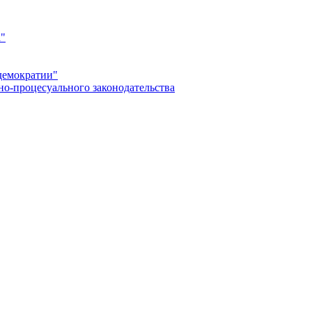
а"
демократии"
но-процесуального законодательства