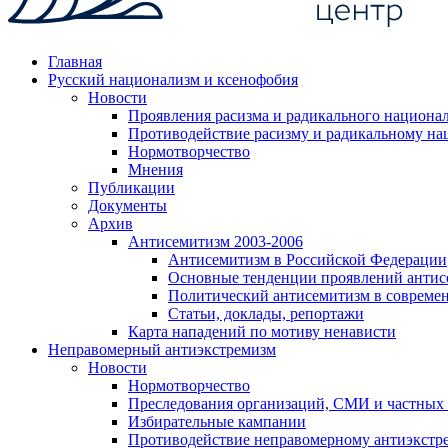
Главная
Русский национализм и ксенофобия
Новости
Проявления расизма и радикального национа
Противодействие расизму и радикальному на
Нормотворчество
Мнения
Публикации
Документы
Архив
Антисемитизм 2003-2006
Антисемитизм в Российской Федерации
Основные тенденции проявлений антис
Политический антисемитизм в совреме
Статьи, доклады, репортажи
Карта нападений по мотиву ненависти
Неправомерный антиэкстремизм
Новости
Нормотворчество
Преследования организаций, СМИ и частных
Избирательные кампании
Противодействие неправомерному антиэкстр