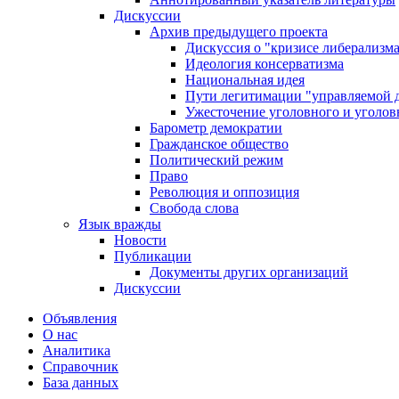
Дискуссии
Архив предыдущего проекта
Дискуссия о "кризисе либерализм
Идеология консерватизма
Национальная идея
Пути легитимации "управляемой 
Ужесточение уголовного и уголов
Барометр демократии
Гражданское общество
Политический режим
Право
Революция и оппозиция
Свобода слова
Язык вражды
Новости
Публикации
Документы других организаций
Дискуссии
Объявления
О нас
Аналитика
Справочник
База данных