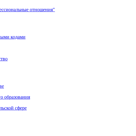
фессиональные отношения"
мыми кодами
ство
ве
го образования
льской сфере