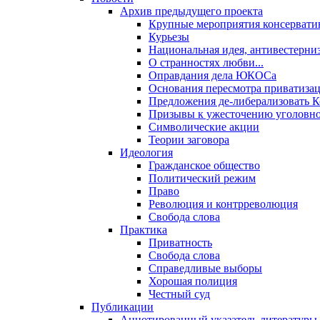
Архив предыдущего проекта
Крупные мероприятия консервати
Курьезы
Национальная идея, антивестерни
О странностях любви...
Оправдания дела ЮКОСа
Основания пересмотра приватиза
Предложения де-либерализовать 
Призывы к ужесточению уголовног
Символические акции
Теории заговора
Идеология
Гражданское общество
Политический режим
Право
Революция и контрреволюция
Свобода слова
Практика
Приватность
Свобода слова
Справедливые выборы
Хорошая полиция
Честный суд
Публикации
Аннотированный указатель литературы