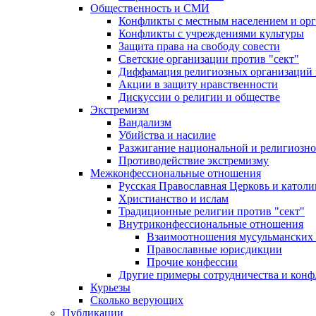
Общественность и СМИ
Конфликты с местным населением и ор
Конфликты с учреждениями культуры
Защита права на свободу совести
Светские организации против "сект"
Диффамация религиозных организаций
Акции в защиту нравственности
Дискуссии о религии и обществе
Экстремизм
Вандализм
Убийства и насилие
Разжигание национальной и религиозно
Противодействие экстремизму
Межконфессиональные отношения
Русская Православная Церковь и католи
Христианство и ислам
Традиционные религии против "сект"
Внутриконфессиональные отношения
Взаимоотношения мусульманских 
Православные юрисдикции
Прочие конфессии
Другие примеры сотрудничества и конф
Курьезы
Сколько верующих
Публикации