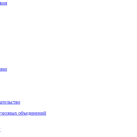
вия
изни
ательство
игиозных объединений
"