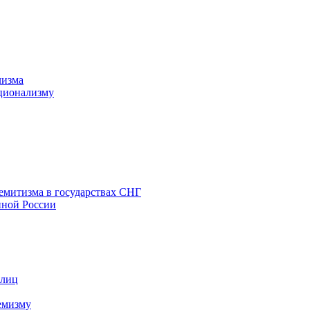
лизма
ционализму
емитизма в государствах СНГ
нной России
 лиц
емизму