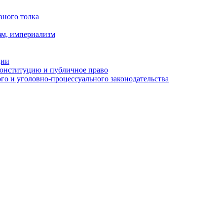
вного толка
зм, империализм
ции
Конституцию и публичное право
о и уголовно-процессуального законодательства