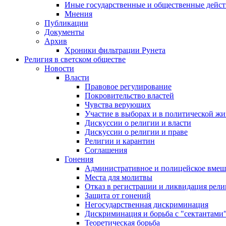
Иные государственные и общественные дейст
Мнения
Публикации
Документы
Архив
Хроники фильтрации Рунета
Религия в светском обществе
Новости
Власти
Правовое регулирование
Покровительство властей
Чувства верующих
Участие в выборах и в политической ж
Дискуссии о религии и власти
Дискуссии о религии и праве
Религии и карантин
Соглашения
Гонения
Административное и полицейское вмеш
Места для молитвы
Отказ в регистрации и ликвидация рел
Защита от гонений
Негосударственная дискриминация
Дискриминация и борьба с "сектантами
Теоретическая борьба