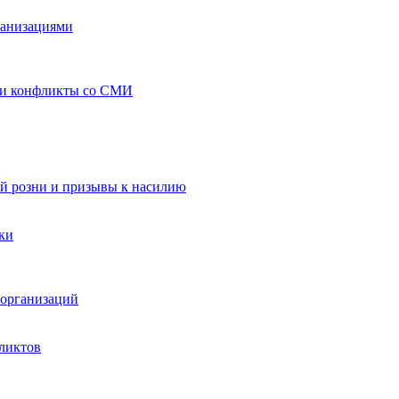
ганизациями
 и конфликты со СМИ
й розни и призывы к насилию
ки
организаций
ликтов