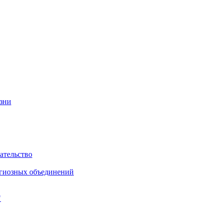
изни
ательство
игиозных объединений
"