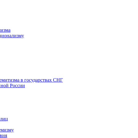
лизма
ционализму
емитизма в государствах СНГ
нной России
 лиц
емизму
вия