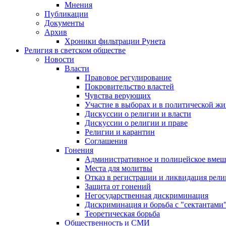
Мнения
Публикации
Документы
Архив
Хроники фильтрации Рунета
Религия в светском обществе
Новости
Власти
Правовое регулирование
Покровительство властей
Чувства верующих
Участие в выборах и в политической ж
Дискуссии о религии и власти
Дискуссии о религии и праве
Религии и карантин
Соглашения
Гонения
Административное и полицейское вмеш
Места для молитвы
Отказ в регистрации и ликвидация рел
Защита от гонений
Негосударственная дискриминация
Дискриминация и борьба с "сектантами
Теоретическая борьба
Общественность и СМИ