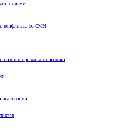
ганизациями
 и конфликты со СМИ
й розни и призывы к насилию
ки
организаций
ликтов