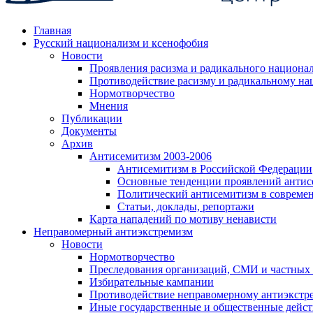
Главная
Русский национализм и ксенофобия
Новости
Проявления расизма и радикального национа
Противодействие расизму и радикальному на
Нормотворчество
Мнения
Публикации
Документы
Архив
Антисемитизм 2003-2006
Антисемитизм в Российской Федерации
Основные тенденции проявлений антис
Политический антисемитизм в совреме
Статьи, доклады, репортажи
Карта нападений по мотиву ненависти
Неправомерный антиэкстремизм
Новости
Нормотворчество
Преследования организаций, СМИ и частных
Избирательные кампании
Противодействие неправомерному антиэкстр
Иные государственные и общественные дейст