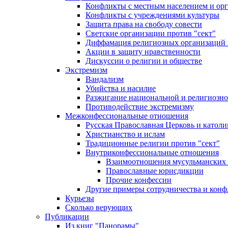
Конфликты с местным населением и ор
Конфликты с учреждениями культуры
Защита права на свободу совести
Светские организации против "сект"
Диффамация религиозных организаций
Акции в защиту нравственности
Дискуссии о религии и обществе
Экстремизм
Вандализм
Убийства и насилие
Разжигание национальной и религиозно
Противодействие экстремизму
Межконфессиональные отношения
Русская Православная Церковь и католи
Христианство и ислам
Традиционные религии против "сект"
Внутриконфессиональные отношения
Взаимоотношения мусульманских 
Православные юрисдикции
Прочие конфессии
Другие примеры сотрудничества и конф
Курьезы
Сколько верующих
Публикации
Из книг "Панорамы"