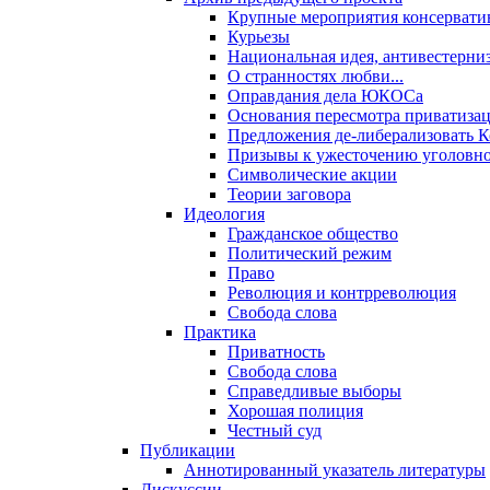
Крупные мероприятия консервати
Курьезы
Национальная идея, антивестерни
О странностях любви...
Оправдания дела ЮКОСа
Основания пересмотра приватиза
Предложения де-либерализовать 
Призывы к ужесточению уголовног
Символические акции
Теории заговора
Идеология
Гражданское общество
Политический режим
Право
Революция и контрреволюция
Свобода слова
Практика
Приватность
Свобода слова
Справедливые выборы
Хорошая полиция
Честный суд
Публикации
Аннотированный указатель литературы
Дискуссии