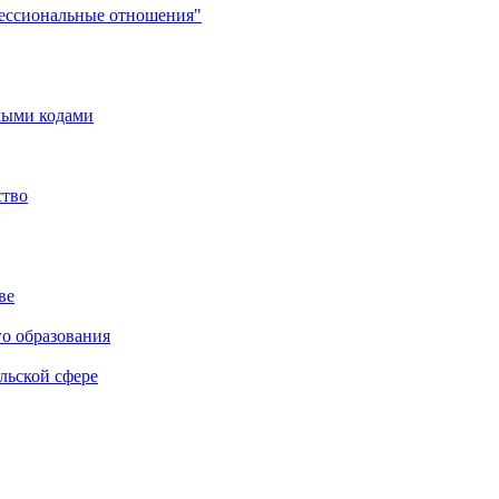
фессиональные отношения"
мыми кодами
ство
ве
го образования
льской сфере