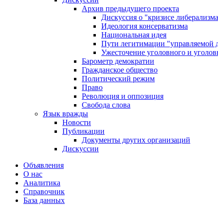
Архив предыдущего проекта
Дискуссия о "кризисе либерализм
Идеология консерватизма
Национальная идея
Пути легитимации "управляемой 
Ужесточение уголовного и уголов
Барометр демократии
Гражданское общество
Политический режим
Право
Революция и оппозиция
Свобода слова
Язык вражды
Новости
Публикации
Документы других организаций
Дискуссии
Объявления
О нас
Аналитика
Справочник
База данных