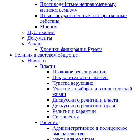
Противодействие неправомерному
антиэкстремизму
Иные государственные и общественные
действия
Мнения
Публикации
Документы
Архив
Хроники фильтрации Рунета
Религия в светском обществе
Новости
Власти
Правовое регулирование
Покровительство властей
Чувства верующих
Участие в выборах и в политической
жизни
Дискуссии о религии и власти
Дискуссии о религии и праве
Религии и карантин
Соглашения
Гонения
Административное и полицейское
вмешательство
Места для молитвы