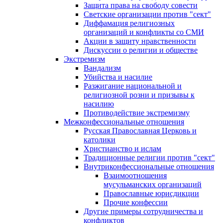
Защита права на свободу совести
Светские организации против "сект"
Диффамация религиозных
организаций и конфликты со СМИ
Акции в защиту нравственности
Дискуссии о религии и обществе
Экстремизм
Вандализм
Убийства и насилие
Разжигание национальной и
религиозной розни и призывы к
насилию
Противодействие экстремизму
Межконфессиональные отношения
Русская Православная Церковь и
католики
Христианство и ислам
Традиционные религии против "сект"
Внутриконфессиональные отношения
Взаимоотношения
мусульманских организаций
Православные юрисдикции
Прочие конфессии
Другие примеры сотрудничества и
конфликтов