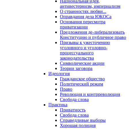
Национальная идея,
антивестернизм, империализм
О странностях любви...
Оправдания дела ЮКОСа
Основания пересмотра
приватизации
Предложения де-либерализовать
Конституцию и публичное право
Призывы к ужесточению
уголовного и уголовно-
процессуального
законодательства
Символические акции
Теории заговора
Идеология
Гражданское общество
Политический режим
Право
Революция и контрреволюция
Свобода слова
Практика
Приватность
Свобода слова
Справедливые выборы
Хорошая полиция