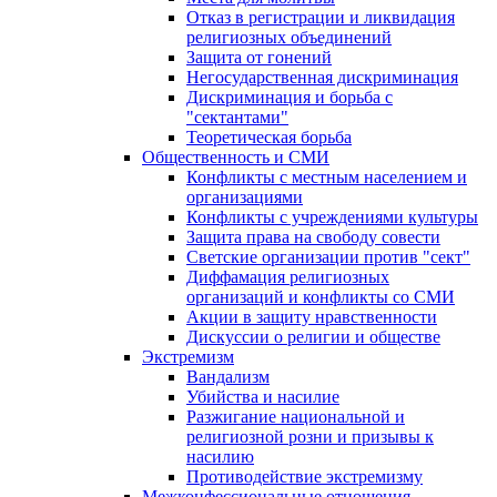
Отказ в регистрации и ликвидация
религиозных объединений
Защита от гонений
Негосударственная дискриминация
Дискриминация и борьба с
"сектантами"
Теоретическая борьба
Общественность и СМИ
Конфликты с местным населением и
организациями
Конфликты с учреждениями культуры
Защита права на свободу совести
Светские организации против "сект"
Диффамация религиозных
организаций и конфликты со СМИ
Акции в защиту нравственности
Дискуссии о религии и обществе
Экстремизм
Вандализм
Убийства и насилие
Разжигание национальной и
религиозной розни и призывы к
насилию
Противодействие экстремизму
Межконфессиональные отношения