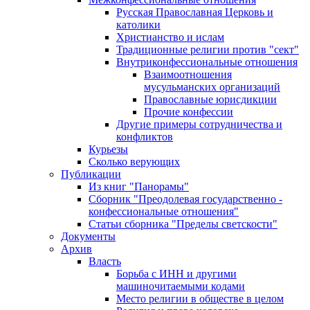
Русская Православная Церковь и
католики
Христианство и ислам
Традиционные религии против "сект"
Внутриконфессиональные отношения
Взаимоотношения
мусульманских организаций
Православные юрисдикции
Прочие конфессии
Другие примеры сотрудничества и
конфликтов
Курьезы
Сколько верующих
Публикации
Из книг "Панорамы"
Сборник "Преодолевая государственно -
конфессиональные отношения"
Статьи сборника "Пределы светскости"
Документы
Архив
Власть
Борьба с ИНН и другими
машиночитаемыми кодами
Место религии в обществе в целом