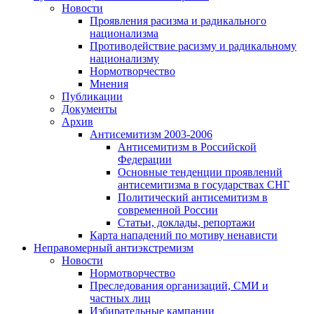
Новости
Проявления расизма и радикального
национализма
Противодействие расизму и радикальному
национализму
Нормотворчество
Мнения
Публикации
Документы
Архив
Антисемитизм 2003-2006
Антисемитизм в Российской
Федерации
Основные тенденции проявлений
антисемитизма в государствах СНГ
Политический антисемитизм в
современной России
Статьи, доклады, репортажи
Карта нападений по мотиву ненависти
Неправомерный антиэкстремизм
Новости
Нормотворчество
Преследования организаций, СМИ и
частных лиц
Избирательные кампании