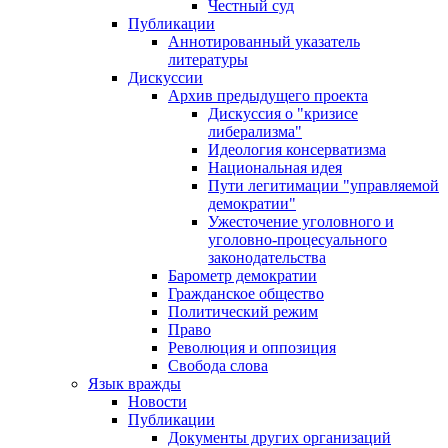
Честный суд
Публикации
Аннотированный указатель
литературы
Дискуссии
Архив предыдущего проекта
Дискуссия о "кризисе
либерализма"
Идеология консерватизма
Национальная идея
Пути легитимации "управляемой
демократии"
Ужесточение уголовного и
уголовно-процесуального
законодательства
Барометр демократии
Гражданское общество
Политический режим
Право
Революция и оппозиция
Свобода слова
Язык вражды
Новости
Публикации
Документы других организаций