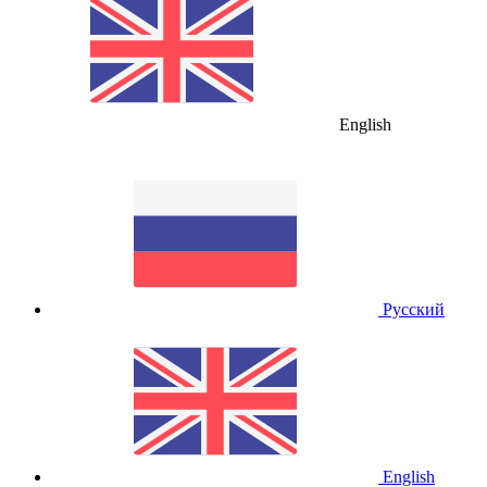
English
Русский
English