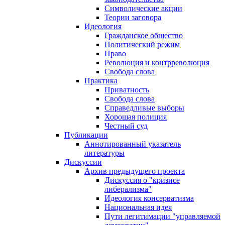
Символические акции
Теории заговора
Идеология
Гражданское общество
Политический режим
Право
Революция и контрреволюция
Свобода слова
Практика
Приватность
Свобода слова
Справедливые выборы
Хорошая полиция
Честный суд
Публикации
Аннотированный указатель
литературы
Дискуссии
Архив предыдущего проекта
Дискуссия о "кризисе
либерализма"
Идеология консерватизма
Национальная идея
Пути легитимации "управляемой