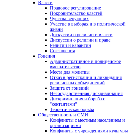
Власти
Правовое регулирование
Покровительство властей
Чувства верующих
Участие в выборах и в политической
жизни
Дискуссии о религии и власти
Дискуссии о религии и праве
Религии и карантин
Соглашения
Гонения
Административное и полицейское
вмешательство
Места для молитвы
Отказ в регистрации и ликвидация
религиозных объединений
Защита от гонений
Негосударственная дискриминация
Дискриминация и борьба с
"сектантами"
Теоретическая борьба
Общественность и СМИ
Конфликты с местным населением и
организациями
Конфликты с учреждениями культуры