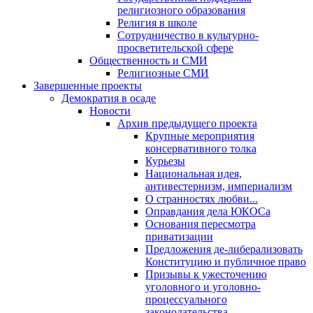
религиозного образования
Религия в школе
Сотрудничество в культурно-
просветительской сфере
Общественность и СМИ
Религиозные СМИ
Завершенные проекты
Демократия в осаде
Новости
Архив предыдущего проекта
Крупные мероприятия
консервативного толка
Курьезы
Национальная идея,
антивестернизм, империализм
О странностях любви...
Оправдания дела ЮКОСа
Основания пересмотра
приватизации
Предложения де-либерализовать
Конституцию и публичное право
Призывы к ужесточению
уголовного и уголовно-
процессуального
законодательства