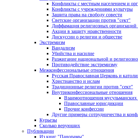
Конфликты с местным населением и ор
Конфликты с учреждениями культуры
Защита права на свободу совести
Светские организации против "сект"
Диффамация религиозных организаций
Акции в защиту нравственности
Дискуссии о религии и обществе
Экстремизм
Вандализм
Убийства и насилие
Разжигание национальной и религиозно
Противодействие экстремизму
Межконфессиональные отношения
Русская Православная Церковь и католи
Христианство и ислам
Традиционные религии против "сект"
Внутриконфессиональные отношения
Взаимоотношения мусульманских 
Православные юрисдикции
Прочие конфессии
Другие примеры сотрудничества и конф
Курьезы
Сколько верующих
Публикации
Из книг "Панорамы"