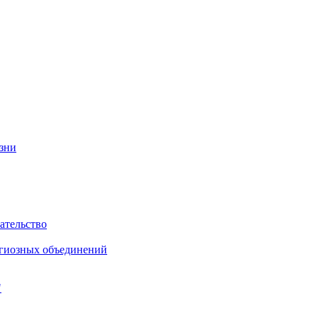
изни
ательство
игиозных объединений
"