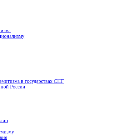
лизма
ционализму
емитизма в государствах СНГ
нной России
 лиц
емизму
вия