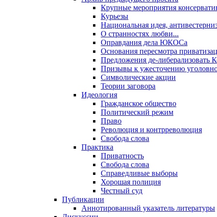
Крупные мероприятия консервати
Курьезы
Национальная идея, антивестерни
О странностях любви...
Оправдания дела ЮКОСа
Основания пересмотра приватиза
Предложения де-либерализовать 
Призывы к ужесточению уголовног
Символические акции
Теории заговора
Идеология
Гражданское общество
Политический режим
Право
Революция и контрреволюция
Свобода слова
Практика
Приватность
Свобода слова
Справедливые выборы
Хорошая полиция
Честный суд
Публикации
Аннотированный указатель литературы
Дискуссии