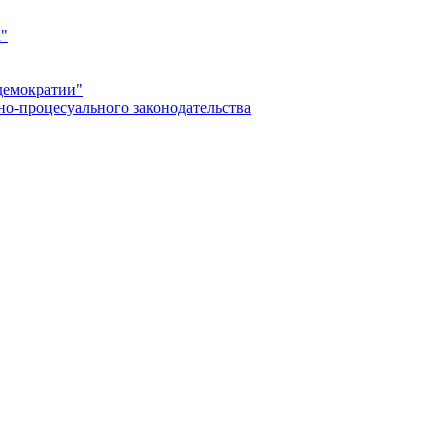
а"
демократии"
но-процесуального законодательства