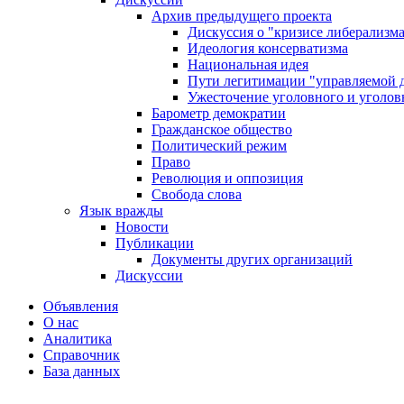
Архив предыдущего проекта
Дискуссия о "кризисе либерализм
Идеология консерватизма
Национальная идея
Пути легитимации "управляемой 
Ужесточение уголовного и уголов
Барометр демократии
Гражданское общество
Политический режим
Право
Революция и оппозиция
Свобода слова
Язык вражды
Новости
Публикации
Документы других организаций
Дискуссии
Объявления
О нас
Аналитика
Справочник
База данных