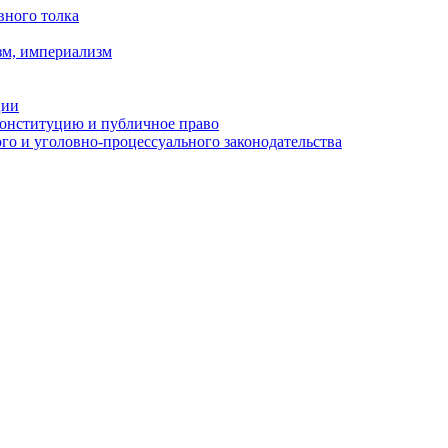
вного толка
зм, империализм
ции
Конституцию и публичное право
о и уголовно-процессуального законодательства