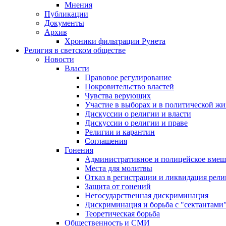
Мнения
Публикации
Документы
Архив
Хроники фильтрации Рунета
Религия в светском обществе
Новости
Власти
Правовое регулирование
Покровительство властей
Чувства верующих
Участие в выборах и в политической ж
Дискуссии о религии и власти
Дискуссии о религии и праве
Религии и карантин
Соглашения
Гонения
Административное и полицейское вмеш
Места для молитвы
Отказ в регистрации и ликвидация рел
Защита от гонений
Негосударственная дискриминация
Дискриминация и борьба с "сектантами
Теоретическая борьба
Общественность и СМИ