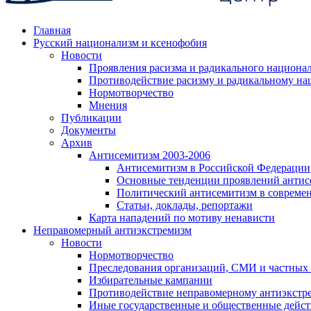
Главная
Русский национализм и ксенофобия
Новости
Проявления расизма и радикального национа
Противодействие расизму и радикальному на
Нормотворчество
Мнения
Публикации
Документы
Архив
Антисемитизм 2003-2006
Антисемитизм в Российской Федерации
Основные тенденции проявлений антис
Политический антисемитизм в совреме
Статьи, доклады, репортажи
Карта нападений по мотиву ненависти
Неправомерный антиэкстремизм
Новости
Нормотворчество
Преследования организаций, СМИ и частных
Избирательные кампании
Противодействие неправомерному антиэкстр
Иные государственные и общественные дейст