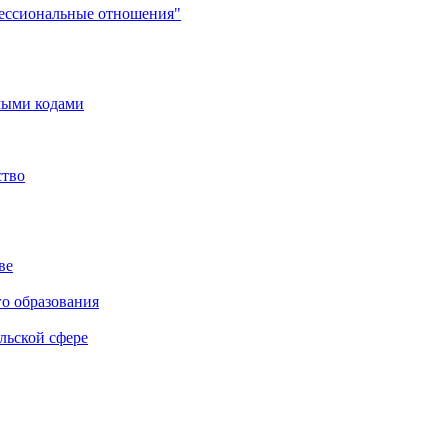
фессиональные отношения"
мыми кодами
ство
ве
го образования
льской сфере