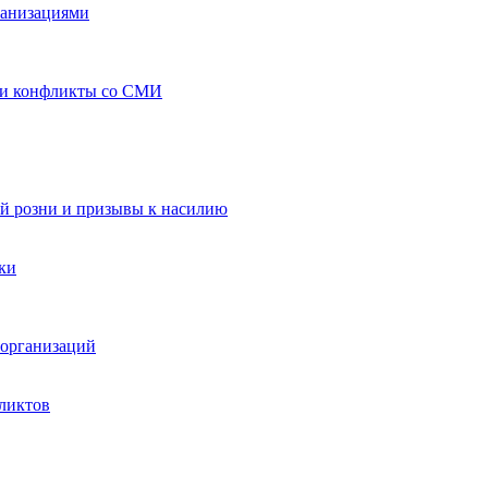
ганизациями
 и конфликты со СМИ
й розни и призывы к насилию
ки
организаций
ликтов