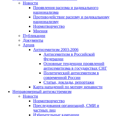
Новости
Проявления расизма и радикального
национализма
Противодействие расизму и радикальному
национализму
Нормотворчество
Мнения
Публикации
Документы
Архив
Антисемитизм 2003-2006
Антисемитизм в Российской
Федерации
Основные тенденции проявлений
антисемитизма в государствах СНГ
Политический антисемитизм в
современной России
Статьи, доклады, репортажи
Карта нападений по мотиву ненависти
Неправомерный антиэкстремизм
Новости
Нормотворчество
Преследования организаций, СМИ и
частных лиц
Избирательные кампании