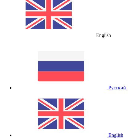
English
Русский
English