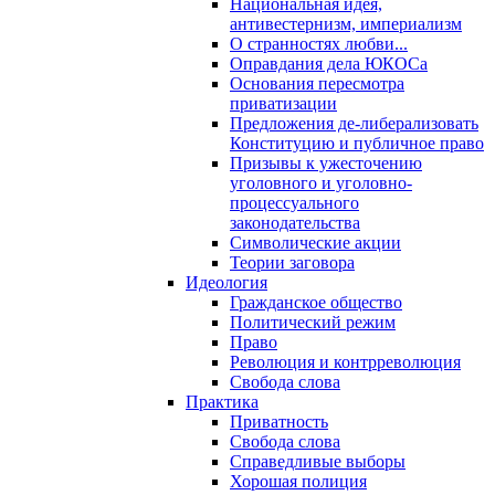
Национальная идея,
антивестернизм, империализм
О странностях любви...
Оправдания дела ЮКОСа
Основания пересмотра
приватизации
Предложения де-либерализовать
Конституцию и публичное право
Призывы к ужесточению
уголовного и уголовно-
процессуального
законодательства
Символические акции
Теории заговора
Идеология
Гражданское общество
Политический режим
Право
Революция и контрреволюция
Свобода слова
Практика
Приватность
Свобода слова
Справедливые выборы
Хорошая полиция