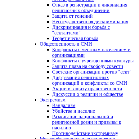
Отказ в регистрации и ликвидация
религиозных объединений
Защита от гонений
Негосударственная дискриминация
Дискриминация и борьба с
"сектантами"
Теоретическая борьба
Общественность и СМИ
Конфликты с местным населением и
организациями
Конфликты с учреждениями культуры
Защита права на свободу совести
Светские организации против "сект"
Диффамация религиозных
организаций и конфликты со СМИ
Акции в защиту нравственности
Дискуссии о религии и обществе
Экстремизм
Вандализм
Убийства и насилие
Разжигание национальной и
религиозной розни и призывы к
насилию
Противодействие экстремизму
Межконфессиональные отношения