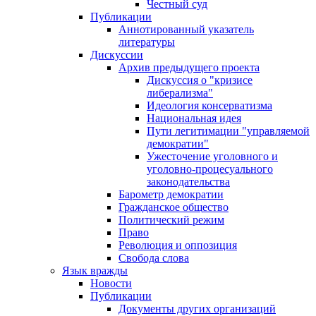
Честный суд
Публикации
Аннотированный указатель
литературы
Дискуссии
Архив предыдущего проекта
Дискуссия о "кризисе
либерализма"
Идеология консерватизма
Национальная идея
Пути легитимации "управляемой
демократии"
Ужесточение уголовного и
уголовно-процесуального
законодательства
Барометр демократии
Гражданское общество
Политический режим
Право
Революция и оппозиция
Свобода слова
Язык вражды
Новости
Публикации
Документы других организаций