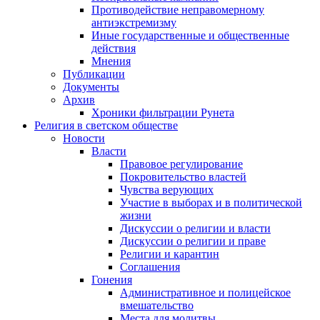
Противодействие неправомерному
антиэкстремизму
Иные государственные и общественные
действия
Мнения
Публикации
Документы
Архив
Хроники фильтрации Рунета
Религия в светском обществе
Новости
Власти
Правовое регулирование
Покровительство властей
Чувства верующих
Участие в выборах и в политической
жизни
Дискуссии о религии и власти
Дискуссии о религии и праве
Религии и карантин
Соглашения
Гонения
Административное и полицейское
вмешательство
Места для молитвы