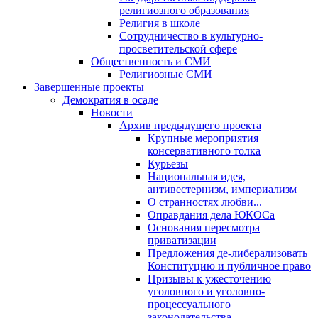
религиозного образования
Религия в школе
Сотрудничество в культурно-
просветительской сфере
Общественность и СМИ
Религиозные СМИ
Завершенные проекты
Демократия в осаде
Новости
Архив предыдущего проекта
Крупные мероприятия
консервативного толка
Курьезы
Национальная идея,
антивестернизм, империализм
О странностях любви...
Оправдания дела ЮКОСа
Основания пересмотра
приватизации
Предложения де-либерализовать
Конституцию и публичное право
Призывы к ужесточению
уголовного и уголовно-
процессуального
законодательства