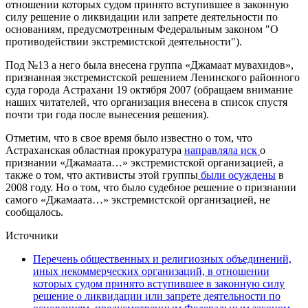
отношении которых судом принято вступившее в законную
силу решение о ликвидации или запрете деятельности по
основаниям, предусмотренным Федеральным законом "О
противодействии экстремистской деятельности").
Под №13 а него была внесена группа «Джамаат мувахидов»,
признанная экстремистской решением Ленинского районного
суда города Астрахани 19 октября 2007 (обращаем внимание
наших читателей, что организация внесена в список спустя
почти три года после вынесения решения).
Отметим, что в свое время было известно о том, что
Астраханская областная прокуратура
направляла иск
о
признании «Джамаата…» экстремистской организацией, а
также о том, что активисты этой группы
были осуждены
в
2008 году. Но о том, что было судебное решение о признании
самого «Джамаата…» экстремистской организацией, не
сообщалось.
Источники
Перечень общественных и религиозных объединений,
иных некоммерческих организаций, в отношении
которых судом принято вступившее в законную силу
решение о ликвидации или запрете деятельности по