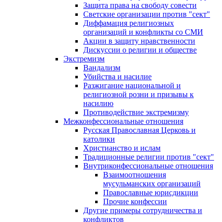
Защита права на свободу совести
Светские организации против "сект"
Диффамация религиозных
организаций и конфликты со СМИ
Акции в защиту нравственности
Дискуссии о религии и обществе
Экстремизм
Вандализм
Убийства и насилие
Разжигание национальной и
религиозной розни и призывы к
насилию
Противодействие экстремизму
Межконфессиональные отношения
Русская Православная Церковь и
католики
Христианство и ислам
Традиционные религии против "сект"
Внутриконфессиональные отношения
Взаимоотношения
мусульманских организаций
Православные юрисдикции
Прочие конфессии
Другие примеры сотрудничества и
конфликтов