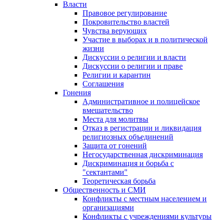
Власти
Правовое регулирование
Покровительство властей
Чувства верующих
Участие в выборах и в политической
жизни
Дискуссии о религии и власти
Дискуссии о религии и праве
Религии и карантин
Соглашения
Гонения
Административное и полицейское
вмешательство
Места для молитвы
Отказ в регистрации и ликвидация
религиозных объединений
Защита от гонений
Негосударственная дискриминация
Дискриминация и борьба с
"сектантами"
Теоретическая борьба
Общественность и СМИ
Конфликты с местным населением и
организациями
Конфликты с учреждениями культуры