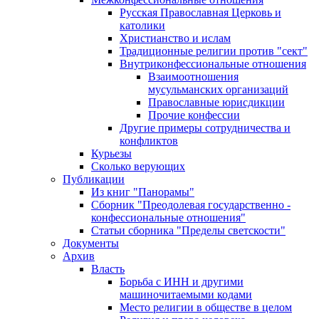
Русская Православная Церковь и
католики
Христианство и ислам
Традиционные религии против "сект"
Внутриконфессиональные отношения
Взаимоотношения
мусульманских организаций
Православные юрисдикции
Прочие конфессии
Другие примеры сотрудничества и
конфликтов
Курьезы
Сколько верующих
Публикации
Из книг "Панорамы"
Сборник "Преодолевая государственно -
конфессиональные отношения"
Статьи сборника "Пределы светскости"
Документы
Архив
Власть
Борьба с ИНН и другими
машиночитаемыми кодами
Место религии в обществе в целом