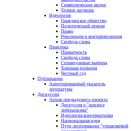
Символические акции
Теории заговора
Идеология
Гражданское общество
Политический режим
Право
Революция и контрреволюция
Свобода слова
Практика
Приватность
Свобода слова
Справедливые выборы
Хорошая полиция
Честный суд
Публикации
Аннотированный указатель
литературы
Дискуссии
Архив предыдущего проекта
Дискуссия о "кризисе
либерализма"
Идеология консерватизма
Национальная идея
Пути легитимации "управляемой