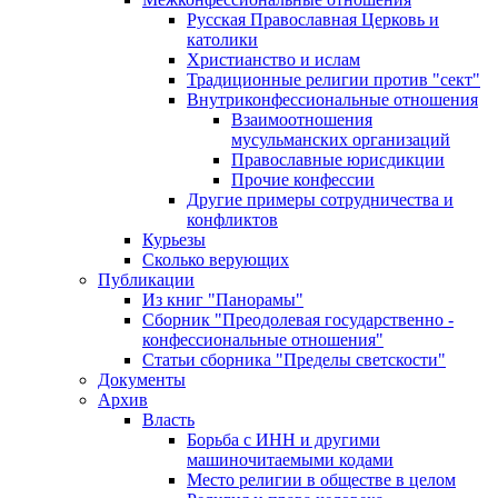
Русская Православная Церковь и
католики
Христианство и ислам
Традиционные религии против "сект"
Внутриконфессиональные отношения
Взаимоотношения
мусульманских организаций
Православные юрисдикции
Прочие конфессии
Другие примеры сотрудничества и
конфликтов
Курьезы
Сколько верующих
Публикации
Из книг "Панорамы"
Сборник "Преодолевая государственно -
конфессиональные отношения"
Статьи сборника "Пределы светскости"
Документы
Архив
Власть
Борьба с ИНН и другими
машиночитаемыми кодами
Место религии в обществе в целом