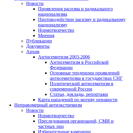
Новости
Проявления расизма и радикального
национализма
Противодействие расизму и радикальному
национализму
Нормотворчество
Мнения
Публикации
Документы
Архив
Антисемитизм 2003-2006
Антисемитизм в Российской
Федерации
Основные тенденции проявлений
антисемитизма в государствах СНГ
Политический антисемитизм в
современной России
Статьи, доклады, репортажи
Карта нападений по мотиву ненависти
Неправомерный антиэкстремизм
Новости
Нормотворчество
Преследования организаций, СМИ и
частных лиц
Избирательные кампании