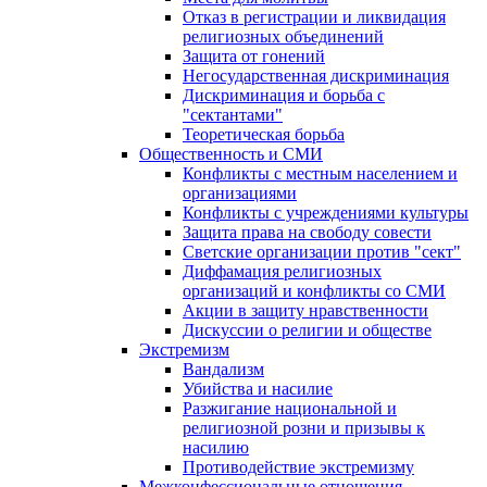
Отказ в регистрации и ликвидация
религиозных объединений
Защита от гонений
Негосударственная дискриминация
Дискриминация и борьба с
"сектантами"
Теоретическая борьба
Общественность и СМИ
Конфликты с местным населением и
организациями
Конфликты с учреждениями культуры
Защита права на свободу совести
Светские организации против "сект"
Диффамация религиозных
организаций и конфликты со СМИ
Акции в защиту нравственности
Дискуссии о религии и обществе
Экстремизм
Вандализм
Убийства и насилие
Разжигание национальной и
религиозной розни и призывы к
насилию
Противодействие экстремизму
Межконфессиональные отношения