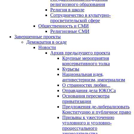
религиозного образования
Религия в школе
Сотрудничество в культурно-
просветительской сфере
Общественность и СМИ
Религиозные СМИ
Завершенные проекты
Демократия в осаде
Новости
Архив предыдущего проекта
Крупные мероприятия
консервативного толка
Курьезы
Национальная идея,
антивестернизм, империализм
О странностях любви...
Оправдания дела ЮКОСа
Основания пересмотра
приватизации
Предложения де-либерализовать
Конституцию и публичное право
Призывы к ужесточению
уголовного и уголовно-
процессуального
законодательства