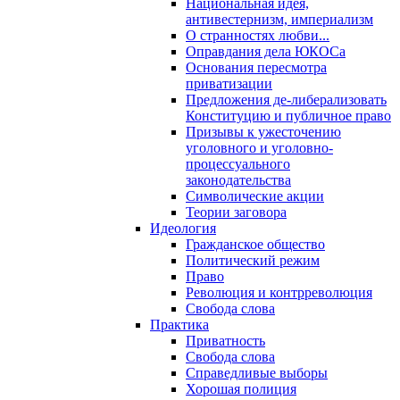
Национальная идея,
антивестернизм, империализм
О странностях любви...
Оправдания дела ЮКОСа
Основания пересмотра
приватизации
Предложения де-либерализовать
Конституцию и публичное право
Призывы к ужесточению
уголовного и уголовно-
процессуального
законодательства
Символические акции
Теории заговора
Идеология
Гражданское общество
Политический режим
Право
Революция и контрреволюция
Свобода слова
Практика
Приватность
Свобода слова
Справедливые выборы
Хорошая полиция