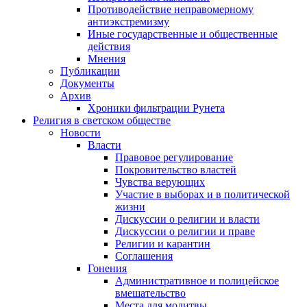
Противодействие неправомерному
антиэкстремизму
Иные государственные и общественные
действия
Мнения
Публикации
Документы
Архив
Хроники фильтрации Рунета
Религия в светском обществе
Новости
Власти
Правовое регулирование
Покровительство властей
Чувства верующих
Участие в выборах и в политической
жизни
Дискуссии о религии и власти
Дискуссии о религии и праве
Религии и карантин
Соглашения
Гонения
Административное и полицейское
вмешательство
Места для молитвы