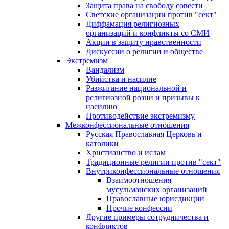
Защита права на свободу совести
Светские организации против "сект"
Диффамация религиозных
организаций и конфликты со СМИ
Акции в защиту нравственности
Дискуссии о религии и обществе
Экстремизм
Вандализм
Убийства и насилие
Разжигание национальной и
религиозной розни и призывы к
насилию
Противодействие экстремизму
Межконфессиональные отношения
Русская Православная Церковь и
католики
Христианство и ислам
Традиционные религии против "сект"
Внутриконфессиональные отношения
Взаимоотношения
мусульманских организаций
Православные юрисдикции
Прочие конфессии
Другие примеры сотрудничества и
конфликтов