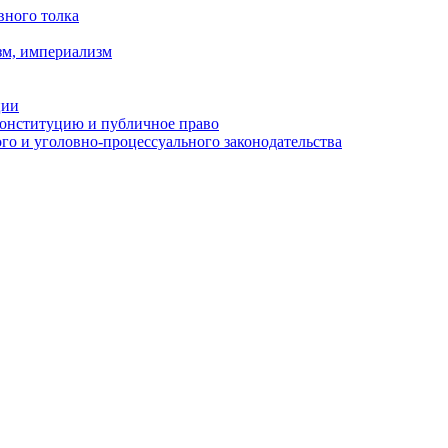
вного толка
зм, империализм
ции
Конституцию и публичное право
о и уголовно-процессуального законодательства