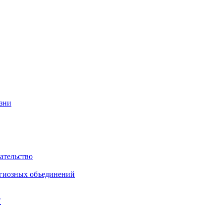
изни
ательство
игиозных объединений
"