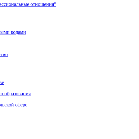
фессиональные отношения"
мыми кодами
ство
ве
го образования
льской сфере