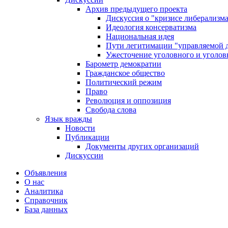
Архив предыдущего проекта
Дискуссия о "кризисе либерализм
Идеология консерватизма
Национальная идея
Пути легитимации "управляемой 
Ужесточение уголовного и уголов
Барометр демократии
Гражданское общество
Политический режим
Право
Революция и оппозиция
Свобода слова
Язык вражды
Новости
Публикации
Документы других организаций
Дискуссии
Объявления
О нас
Аналитика
Справочник
База данных