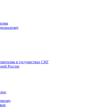
лизма
ционализму
емитизма в государствах СНГ
нной России
 лиц
емизму
вия