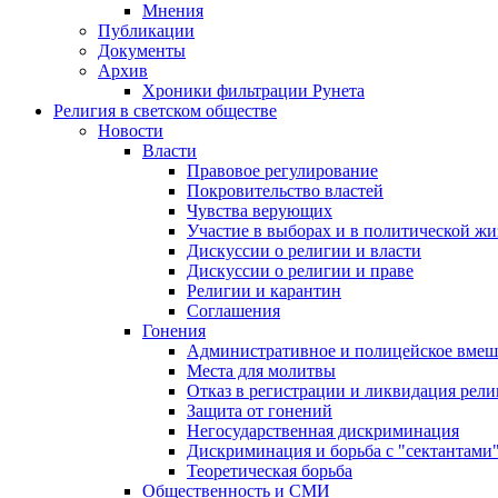
Мнения
Публикации
Документы
Архив
Хроники фильтрации Рунета
Религия в светском обществе
Новости
Власти
Правовое регулирование
Покровительство властей
Чувства верующих
Участие в выборах и в политической ж
Дискуссии о религии и власти
Дискуссии о религии и праве
Религии и карантин
Соглашения
Гонения
Административное и полицейское вмеш
Места для молитвы
Отказ в регистрации и ликвидация рел
Защита от гонений
Негосударственная дискриминация
Дискриминация и борьба с "сектантами
Теоретическая борьба
Общественность и СМИ