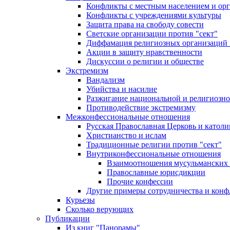
Конфликты с местным населением и ор
Конфликты с учреждениями культуры
Защита права на свободу совести
Светские организации против "сект"
Диффамация религиозных организаций
Акции в защиту нравственности
Дискуссии о религии и обществе
Экстремизм
Вандализм
Убийства и насилие
Разжигание национальной и религиозно
Противодействие экстремизму
Межконфессиональные отношения
Русская Православная Церковь и католи
Христианство и ислам
Традиционные религии против "сект"
Внутриконфессиональные отношения
Взаимоотношения мусульманских 
Православные юрисдикции
Прочие конфессии
Другие примеры сотрудничества и конф
Курьезы
Сколько верующих
Публикации
Из книг "Панорамы"