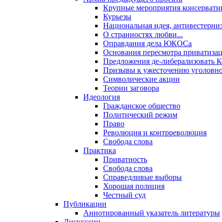
Крупные мероприятия консервати
Курьезы
Национальная идея, антивестерни
О странностях любви...
Оправдания дела ЮКОСа
Основания пересмотра приватиза
Предложения де-либерализовать 
Призывы к ужесточению уголовног
Символические акции
Теории заговора
Идеология
Гражданское общество
Политический режим
Право
Революция и контрреволюция
Свобода слова
Практика
Приватность
Свобода слова
Справедливые выборы
Хорошая полиция
Честный суд
Публикации
Аннотированный указатель литературы
Дискуссии