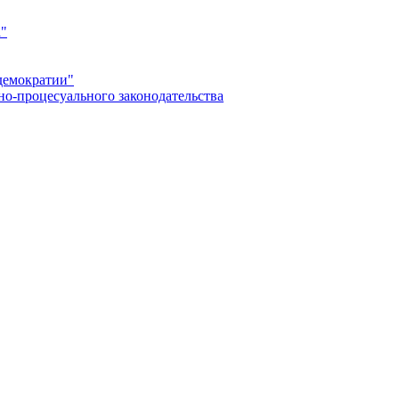
а"
демократии"
но-процесуального законодательства