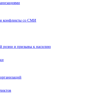
ганизациями
 и конфликты со СМИ
й розни и призывы к насилию
ки
организаций
ликтов