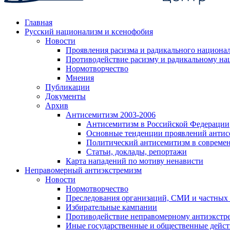
Главная
Русский национализм и ксенофобия
Новости
Проявления расизма и радикального национа
Противодействие расизму и радикальному на
Нормотворчество
Мнения
Публикации
Документы
Архив
Антисемитизм 2003-2006
Антисемитизм в Российской Федерации
Основные тенденции проявлений антис
Политический антисемитизм в совреме
Статьи, доклады, репортажи
Карта нападений по мотиву ненависти
Неправомерный антиэкстремизм
Новости
Нормотворчество
Преследования организаций, СМИ и частных
Избирательные кампании
Противодействие неправомерному антиэкстр
Иные государственные и общественные дейст