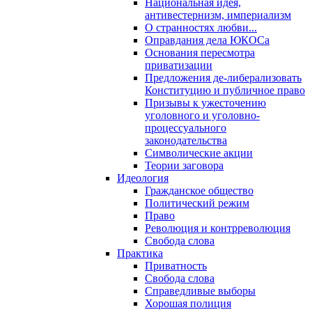
Национальная идея,
антивестернизм, империализм
О странностях любви...
Оправдания дела ЮКОСа
Основания пересмотра
приватизации
Предложения де-либерализовать
Конституцию и публичное право
Призывы к ужесточению
уголовного и уголовно-
процессуального
законодательства
Символические акции
Теории заговора
Идеология
Гражданское общество
Политический режим
Право
Революция и контрреволюция
Свобода слова
Практика
Приватность
Свобода слова
Справедливые выборы
Хорошая полиция