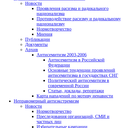
Новости
Проявления расизма и радикального
национализма
Противодействие расизму и радикальному
национализму
Нормотворчество
Мнения
Публикации
Документы
Архив
Антисемитизм 2003-2006
Антисемитизм в Российской
Федерации
Основные тенденции проявлений
антисемитизма в государствах СНГ
Политический антисемитизм в
современной России
Статьи, доклады, репортажи
Карта нападений по мотиву ненависти
Неправомерный антиэкстремизм
Новости
Нормотворчество
Преследования организаций, СМИ и
частных лиц
Избирательные кампании