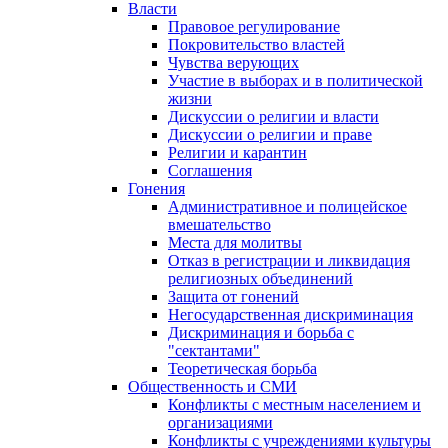
Власти
Правовое регулирование
Покровительство властей
Чувства верующих
Участие в выборах и в политической
жизни
Дискуссии о религии и власти
Дискуссии о религии и праве
Религии и карантин
Соглашения
Гонения
Административное и полицейское
вмешательство
Места для молитвы
Отказ в регистрации и ликвидация
религиозных объединений
Защита от гонений
Негосударственная дискриминация
Дискриминация и борьба с
"сектантами"
Теоретическая борьба
Общественность и СМИ
Конфликты с местным населением и
организациями
Конфликты с учреждениями культуры