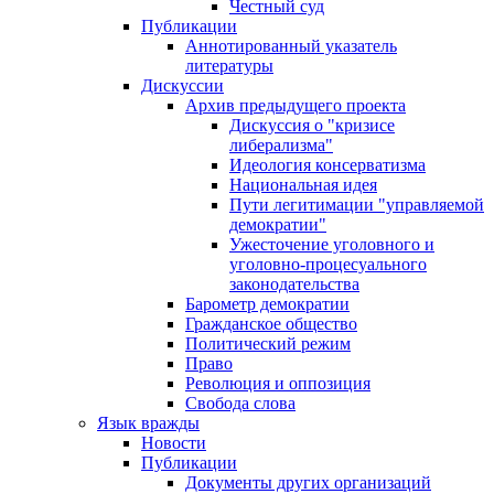
Честный суд
Публикации
Аннотированный указатель
литературы
Дискуссии
Архив предыдущего проекта
Дискуссия о "кризисе
либерализма"
Идеология консерватизма
Национальная идея
Пути легитимации "управляемой
демократии"
Ужесточение уголовного и
уголовно-процесуального
законодательства
Барометр демократии
Гражданское общество
Политический режим
Право
Революция и оппозиция
Свобода слова
Язык вражды
Новости
Публикации
Документы других организаций