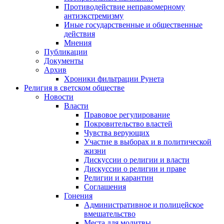
Противодействие неправомерному
антиэкстремизму
Иные государственные и общественные
действия
Мнения
Публикации
Документы
Архив
Хроники фильтрации Рунета
Религия в светском обществе
Новости
Власти
Правовое регулирование
Покровительство властей
Чувства верующих
Участие в выборах и в политической
жизни
Дискуссии о религии и власти
Дискуссии о религии и праве
Религии и карантин
Соглашения
Гонения
Административное и полицейское
вмешательство
Места для молитвы