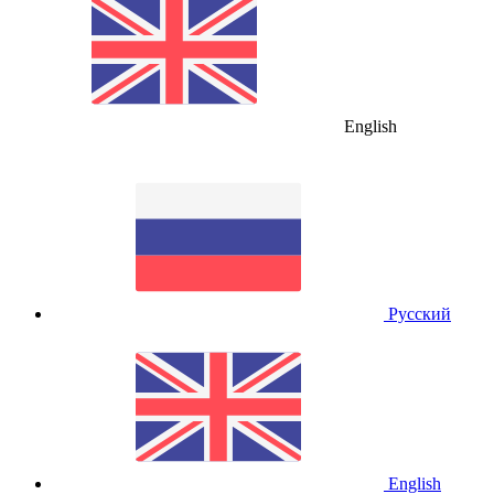
English
Русский
English