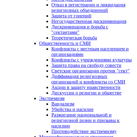
Отказ в регистрации и ликвидация
религиозных объединений
Защита от гонений
Негосударственная дискриминация
Дискриминация и борьба с
"сектантами"
Теоретическая борьба
Общественность и СМИ
Конфликты с местным населением и
организациями
Конфликты с учреждениями культуры
Защита права на свободу совести
Светские организации против "сект"
Диффамация религиозных
организаций и конфликты со СМИ
Акции в защиту нравственности
Дискуссии о религии и обществе
Экстремизм
Вандализм
Убийства и насилие
Разжигание национальной и
религиозной розни и призывы к
насилию
Противодействие экстремизму
Межконфессиональные отношения