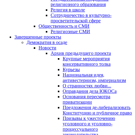
религиозного образования
Религия в школе
Сотрудничество в культурно-
просветительской сфере
Общественность и СМИ
Религиозные СМИ
Завершенные проекты
Демократия в осаде
Новости
Архив предыдущего проекта
Крупные мероприятия
консервативного толка
Курьезы
Национальная идея,
антивестернизм, империализм
О странностях любви...
Оправдания дела ЮКОСа
Основания пересмотра
приватизации
Предложения де-либерализовать
Конституцию и публичное право
Призывы к ужесточению
уголовного и уголовно-
процессуального
законодательства