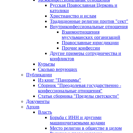
Русская Православная Церковь и
католики
Христианство и ислам
Традиционные религии против "сект"
Внутриконфессиональные отношения
Взаимоотношения
мусульманских организаций
Православные юрисдикции
Прочие конфессии
Другие примеры сотрудничества и
конфликтов
Курьезы
Сколько верующих
Публикации
Из книг "Панорамы"
Сборник "Преодолевая государственно -
конфессиональные отношения"
Статьи сборника "Пределы светскости"
Документы
Архив
Власть
Борьба с ИНН и другими
машиночитаемыми кодами
Место религии в обществе в целом