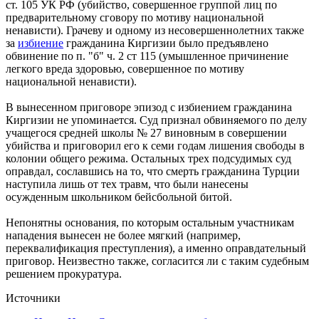
ст. 105 УК РФ (убийство, совершенное группой лиц по
предварительному сговору по мотиву национальной
ненависти). Грачеву и одному из несовершеннолетних также
за
избиение
гражданина Киргизии было предъявлено
обвинение по п. "б" ч. 2 ст 115 (умышленное причинение
легкого вреда здоровью, совершенное по мотиву
национальной ненависти).
В вынесенном приговоре эпизод с избиением гражданина
Киргизии не упоминается. Суд признал обвиняемого по делу
учащегося средней школы № 27 виновным в совершении
убийства и приговорил его к семи годам лишения свободы в
колонии общего режима. Остальных трех подсудимых суд
оправдал, сославшись на то, что смерть гражданина Турции
наступила лишь от тех травм, что были нанесены
осужденным школьником бейсбольной битой.
Непонятны основания, по которым остальным участникам
нападения вынесен не более мягкий (например,
переквалификация преступления), а именно оправдательный
приговор. Неизвестно также, согласится ли с таким судебным
решением прокуратура.
Источники