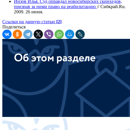
Инзов Илья. Суд оправдал новосибирских скинхедов,
признав за ними право на реабилитацию
// Сибкрай.Ru.
2009. 26 июня.
Ссылки на данную статью
[2]
Поделиться