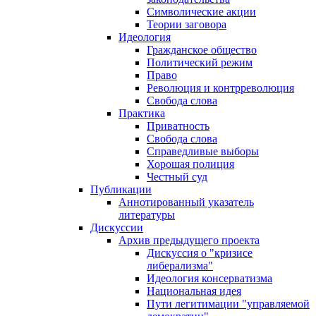
Символические акции
Теории заговора
Идеология
Гражданское общество
Политический режим
Право
Революция и контрреволюция
Свобода слова
Практика
Приватность
Свобода слова
Справедливые выборы
Хорошая полиция
Честный суд
Публикации
Аннотированный указатель
литературы
Дискуссии
Архив предыдущего проекта
Дискуссия о "кризисе
либерализма"
Идеология консерватизма
Национальная идея
Пути легитимации "управляемой