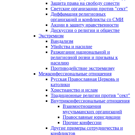
Защита права на свободу совести
Светские организации против "сект"
Диффамация религиозных
организаций и конфликты со СМИ
Акции в защиту нравственности
Дискуссии о религии и обществе
Экстремизм
Вандализм
Убийства и насилие
Разжигание национальной и
религиозной розни и призывы к
насилию
Противодействие экстремизму
Межконфессиональные отношения
Русская Православная Церковь и
католики
Христианство и ислам
Традиционные религии против "сект"
Внутриконфессиональные отношения
Взаимоотношения
мусульманских организаций
Православные юрисдикции
Прочие конфессии
Другие примеры сотрудничества и
конфликтов