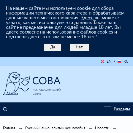
На нашем сайте мы используем cookie для сбора
информации технического характера и обрабатываем
данные вашего местоположения.
Здесь
вы можете
узнать, как мы используем эти данные. Также наш
сайт не предназначен для людей младше 18 лет. Вы
даёте согласие на использование файлов cookies и
подтверждаете, что вам не менее 18 лет?
Да
Нет
EN
/
RU
Разделы
Главная
Русский национализм и ксенофобия
Новости