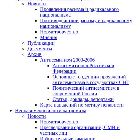
Новости
Проявления расизма и радикального
национализма
Противодействие расизму и радикальному
национализму
Нормотворчество
Мнения
Публикации
Документы
Архив
Антисемитизм 2003-2006
Антисемитизм в Российской
Федерации
Основные тенденции проявлений
антисемитизма в государствах СНГ
Политический антисемитизм в
современной России
Статьи, доклады, репортажи
Карта нападений по мотиву ненависти
Неправомерный антиэкстремизм
Новости
Нормотворчество
Преследования организаций, СМИ и
частных лиц
Избирательные кампании