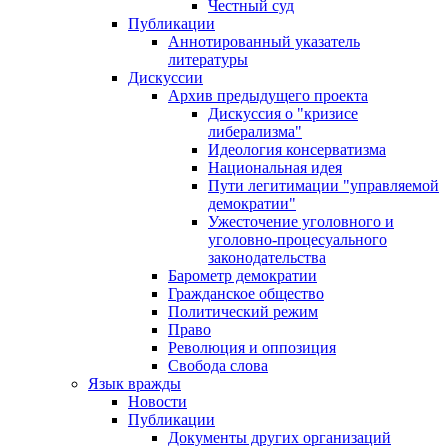
Честный суд
Публикации
Аннотированный указатель
литературы
Дискуссии
Архив предыдущего проекта
Дискуссия о "кризисе
либерализма"
Идеология консерватизма
Национальная идея
Пути легитимации "управляемой
демократии"
Ужесточение уголовного и
уголовно-процесуального
законодательства
Барометр демократии
Гражданское общество
Политический режим
Право
Революция и оппозиция
Свобода слова
Язык вражды
Новости
Публикации
Документы других организаций