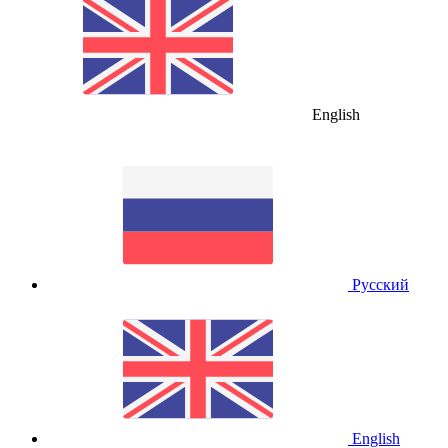
English
Русский
English