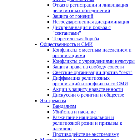
Отказ в регистрации и ликвидация
религиозных объединений
Защита от гонений
Негосударственная дискриминация
Дискриминация и борьба с
"сектантами"
Теоретическая борьба
Общественность и СМИ
Конфликты с местным населением и
организациями
Конфликты с учреждениями культуры
Защита права на свободу совести
Светские организации против "сект"
Диффамация религиозных
организаций и конфликты со СМИ
Акции в защиту нравственности
Дискуссии о религии и обществе
Экстремизм
Вандализм
Убийства и насилие
Разжигание национальной и
религиозной розни и призывы к
насилию
Противодействие экстремизму
Межконфессиональные отношения