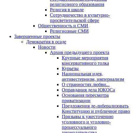
религиозного образования
Религия в школе
Сотрудничество в культурно-
просветительской сфере
Общественность и СМИ
Религиозные СМИ
Завершенные проекты
Демократия в осаде
Новости
Архив предыдущего проекта
Крупные мероприятия
консервативного толка
Курьезы
Национальная идея,
антивестернизм, империализм
О странностях любви...
Оправдания дела ЮКОСа
Основания пересмотра
приватизации
Предложения де-либерализовать
Конституцию и публичное право
Призывы к ужесточению
уголовного и уголовно-
процессуального
законодательства