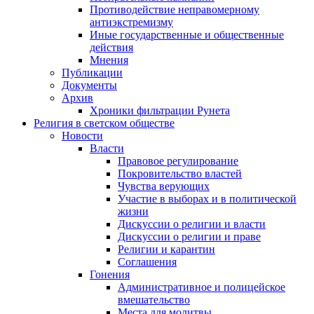
Противодействие неправомерному
антиэкстремизму
Иные государственные и общественные
действия
Мнения
Публикации
Документы
Архив
Хроники фильтрации Рунета
Религия в светском обществе
Новости
Власти
Правовое регулирование
Покровительство властей
Чувства верующих
Участие в выборах и в политической
жизни
Дискуссии о религии и власти
Дискуссии о религии и праве
Религии и карантин
Соглашения
Гонения
Административное и полицейское
вмешательство
Места для молитвы