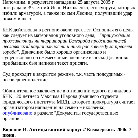
Напомним, в результате нападения 25 августа 2005 г.
пострадали 39-летний Иван Николаенко, его супруга, которых
избили арматурой, а также их сын Леонид, получивший удар
ножом в шею.
БНК действовал в регионе около трех лет. Основная его цель,
как следует из материалов уголовного дела, -
"принуждение
проживающих на территории Белгорода представителей
неславянской национальности и иных рас к выезду за пределы
города"
. Движение было хорошо организовало и
существовало на ежемесячные членские взносы. Для вновь
прибывших был написан текст присяги.
Суд проходит в закрытом режиме, т.к. часть подсудимых -
несовершеннолетние.
Обвинительное заключение в отношении одного из лидеров
БНК - 20-летнего Максима Шарова (бывшего студента
юридического института МВД), которого прокуратура считает
организатором нападения на семью Николаенко,
опубликовано
в разделе "Документы государственных
органов".
Воронов И. Антицыганский корпус // Коммерсант. 2006. 7
июня.