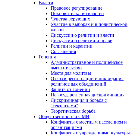
Власти
Правовое регулирование
Покровительство властей
Чувства верующих
Участие в выборах и в политической
жизни
Дискуссии о религии и власти
Дискуссии о религии и праве
Религии и карантин
Соглашения
Гонения
Административное и полицейское
вмешательство
Места для молитвы
Отказ в регистрации и ликвидация
религиозных объединений
Защита от гонений
Негосударственная дискриминация
Дискриминация и борьба с
"сектантами"
Теоретическая борьба
Общественность и СМИ
Конфликты с местным населением и
организациями
Конфликты с учреждениями культуры