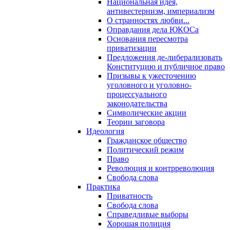
Национальная идея,
антивестернизм, империализм
О странностях любви...
Оправдания дела ЮКОСа
Основания пересмотра
приватизации
Предложения де-либерализовать
Конституцию и публичное право
Призывы к ужесточению
уголовного и уголовно-
процессуального
законодательства
Символические акции
Теории заговора
Идеология
Гражданское общество
Политический режим
Право
Революция и контрреволюция
Свобода слова
Практика
Приватность
Свобода слова
Справедливые выборы
Хорошая полиция