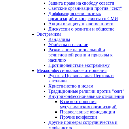
Защита права на свободу совести
Светские организации против "сект"
Диффамация религиозных
организаций и конфликты со СМИ
Акции в защиту нравственности
Дискуссии о религии и обществе
Экстремизм
Вандализм
Убийства и насилие
Разжигание национальной и
религиозной розни и призывы к
насилию
Противодействие экстремизму
Межконфессиональные отношения
Русская Православная Церковь и
католики
Христианство и ислам
Традиционные религии против "сект"
Внутриконфессиональные отношения
Взаимоотношения
мусульманских организаций
Православные юрисдикции
Прочие конфессии
Другие примеры сотрудничества и
конфликтов