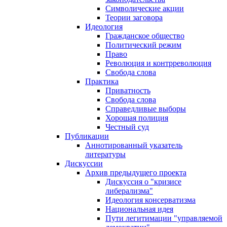
Символические акции
Теории заговора
Идеология
Гражданское общество
Политический режим
Право
Революция и контрреволюция
Свобода слова
Практика
Приватность
Свобода слова
Справедливые выборы
Хорошая полиция
Честный суд
Публикации
Аннотированный указатель
литературы
Дискуссии
Архив предыдущего проекта
Дискуссия о "кризисе
либерализма"
Идеология консерватизма
Национальная идея
Пути легитимации "управляемой