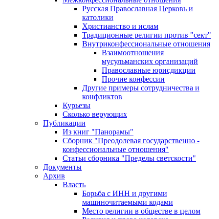
Русская Православная Церковь и
католики
Христианство и ислам
Традиционные религии против "сект"
Внутриконфессиональные отношения
Взаимоотношения
мусульманских организаций
Православные юрисдикции
Прочие конфессии
Другие примеры сотрудничества и
конфликтов
Курьезы
Сколько верующих
Публикации
Из книг "Панорамы"
Сборник "Преодолевая государственно -
конфессиональные отношения"
Статьи сборника "Пределы светскости"
Документы
Архив
Власть
Борьба с ИНН и другими
машиночитаемыми кодами
Место религии в обществе в целом