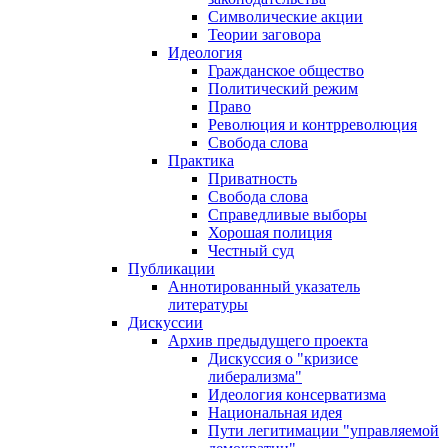
Символические акции
Теории заговора
Идеология
Гражданское общество
Политический режим
Право
Революция и контрреволюция
Свобода слова
Практика
Приватность
Свобода слова
Справедливые выборы
Хорошая полиция
Честный суд
Публикации
Аннотированный указатель
литературы
Дискуссии
Архив предыдущего проекта
Дискуссия о "кризисе
либерализма"
Идеология консерватизма
Национальная идея
Пути легитимации "управляемой