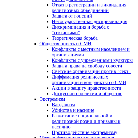
Отказ в регистрации и ликвидация
религиозных объединений
Защита от гонений
Негосударственная дискриминация
Дискриминация и борьба с
"сектантами"
Теоретическая борьба
Общественность и СМИ
Конфликты с местным населением и
организациями
Конфликты с учреждениями культуры
Защита права на свободу совести
Светские организации против "сект"
Диффамация религиозных
организаций и конфликты со СМИ
Акции в защиту нравственности
Дискуссии о религии и обществе
Экстремизм
Вандализм
Убийства и насилие
Разжигание национальной и
религиозной розни и призывы к
насилию
Противодействие экстремизму
Межконфессиональные отношения