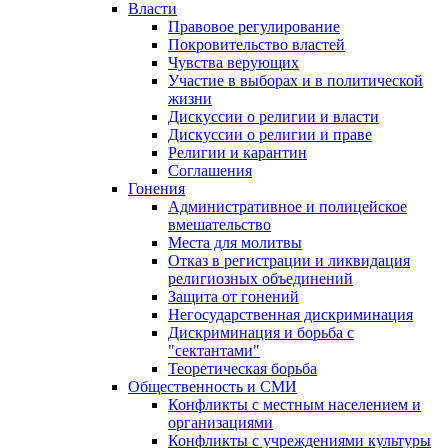
Власти
Правовое регулирование
Покровительство властей
Чувства верующих
Участие в выборах и в политической
жизни
Дискуссии о религии и власти
Дискуссии о религии и праве
Религии и карантин
Соглашения
Гонения
Административное и полицейское
вмешательство
Места для молитвы
Отказ в регистрации и ликвидация
религиозных объединений
Защита от гонений
Негосударственная дискриминация
Дискриминация и борьба с
"сектантами"
Теоретическая борьба
Общественность и СМИ
Конфликты с местным населением и
организациями
Конфликты с учреждениями культуры