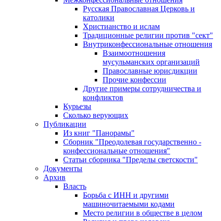
Русская Православная Церковь и
католики
Христианство и ислам
Традиционные религии против "сект"
Внутриконфессиональные отношения
Взаимоотношения
мусульманских организаций
Православные юрисдикции
Прочие конфессии
Другие примеры сотрудничества и
конфликтов
Курьезы
Сколько верующих
Публикации
Из книг "Панорамы"
Сборник "Преодолевая государственно -
конфессиональные отношения"
Статьи сборника "Пределы светскости"
Документы
Архив
Власть
Борьба с ИНН и другими
машиночитаемыми кодами
Место религии в обществе в целом