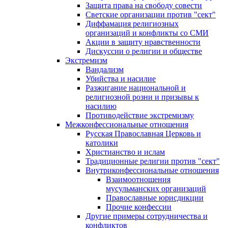
Защита права на свободу совести
Светские организации против "сект"
Диффамация религиозных
организаций и конфликты со СМИ
Акции в защиту нравственности
Дискуссии о религии и обществе
Экстремизм
Вандализм
Убийства и насилие
Разжигание национальной и
религиозной розни и призывы к
насилию
Противодействие экстремизму
Межконфессиональные отношения
Русская Православная Церковь и
католики
Христианство и ислам
Традиционные религии против "сект"
Внутриконфессиональные отношения
Взаимоотношения
мусульманских организаций
Православные юрисдикции
Прочие конфессии
Другие примеры сотрудничества и
конфликтов