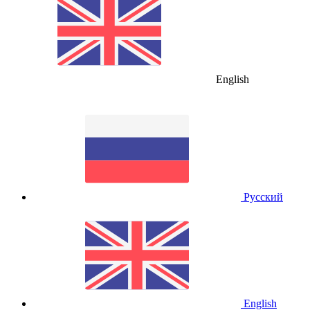
English
Русский
English