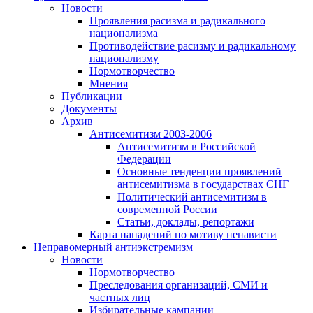
Новости
Проявления расизма и радикального
национализма
Противодействие расизму и радикальному
национализму
Нормотворчество
Мнения
Публикации
Документы
Архив
Антисемитизм 2003-2006
Антисемитизм в Российской
Федерации
Основные тенденции проявлений
антисемитизма в государствах СНГ
Политический антисемитизм в
современной России
Статьи, доклады, репортажи
Карта нападений по мотиву ненависти
Неправомерный антиэкстремизм
Новости
Нормотворчество
Преследования организаций, СМИ и
частных лиц
Избирательные кампании