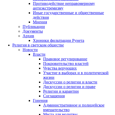
Противодействие неправомерному
антиэкстремизму
Иные государственные и общественные
действия
Мнения
Публикации
Документы
Архив
Хроники фильтрации Рунета
Религия в светском обществе
Новости
Власти
Правовое регулирование
Покровительство властей
Чувства верующих
Участие в выборах и в политической
жизни
Дискуссии о религии и власти
Дискуссии о религии и праве
Религии и карантин
Соглашения
Гонения
Административное и полицейское
вмешательство
Места для молитвы