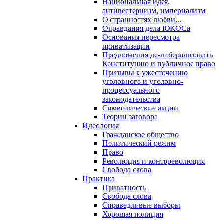
Национальная идея,
антивестернизм, империализм
О странностях любви...
Оправдания дела ЮКОСа
Основания пересмотра
приватизации
Предложения де-либерализовать
Конституцию и публичное право
Призывы к ужесточению
уголовного и уголовно-
процессуального
законодательства
Символические акции
Теории заговора
Идеология
Гражданское общество
Политический режим
Право
Революция и контрреволюция
Свобода слова
Практика
Приватность
Свобода слова
Справедливые выборы
Хорошая полиция