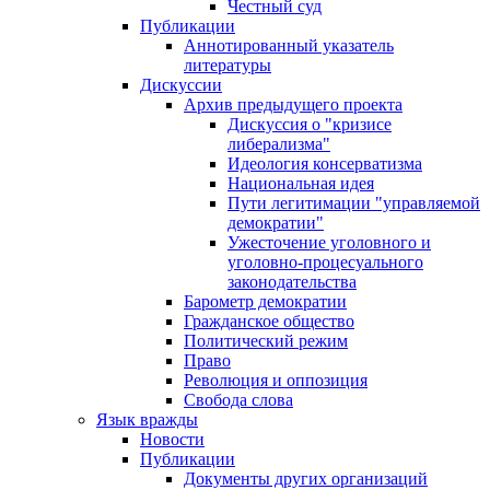
Честный суд
Публикации
Аннотированный указатель
литературы
Дискуссии
Архив предыдущего проекта
Дискуссия о "кризисе
либерализма"
Идеология консерватизма
Национальная идея
Пути легитимации "управляемой
демократии"
Ужесточение уголовного и
уголовно-процесуального
законодательства
Барометр демократии
Гражданское общество
Политический режим
Право
Революция и оппозиция
Свобода слова
Язык вражды
Новости
Публикации
Документы других организаций