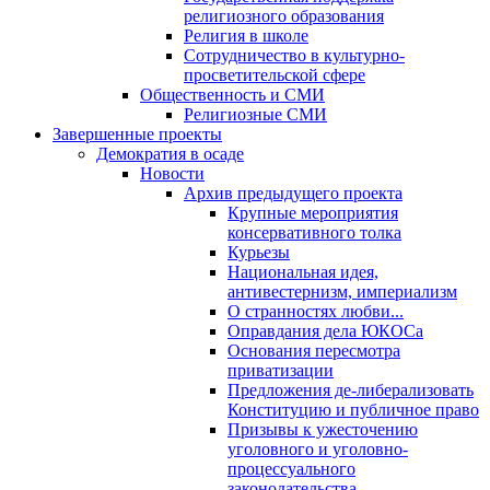
религиозного образования
Религия в школе
Сотрудничество в культурно-
просветительской сфере
Общественность и СМИ
Религиозные СМИ
Завершенные проекты
Демократия в осаде
Новости
Архив предыдущего проекта
Крупные мероприятия
консервативного толка
Курьезы
Национальная идея,
антивестернизм, империализм
О странностях любви...
Оправдания дела ЮКОСа
Основания пересмотра
приватизации
Предложения де-либерализовать
Конституцию и публичное право
Призывы к ужесточению
уголовного и уголовно-
процессуального
законодательства