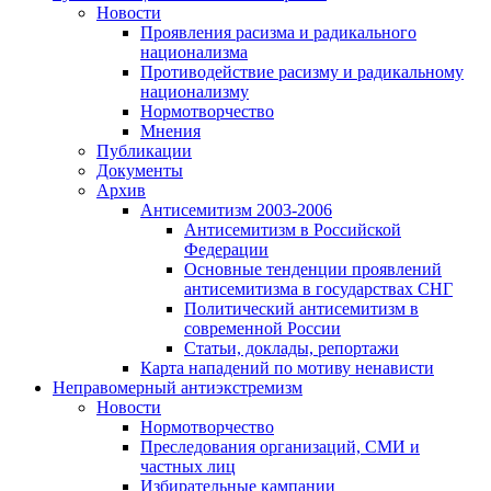
Новости
Проявления расизма и радикального
национализма
Противодействие расизму и радикальному
национализму
Нормотворчество
Мнения
Публикации
Документы
Архив
Антисемитизм 2003-2006
Антисемитизм в Российской
Федерации
Основные тенденции проявлений
антисемитизма в государствах СНГ
Политический антисемитизм в
современной России
Статьи, доклады, репортажи
Карта нападений по мотиву ненависти
Неправомерный антиэкстремизм
Новости
Нормотворчество
Преследования организаций, СМИ и
частных лиц
Избирательные кампании