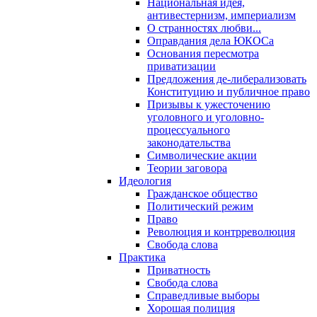
Национальная идея,
антивестернизм, империализм
О странностях любви...
Оправдания дела ЮКОСа
Основания пересмотра
приватизации
Предложения де-либерализовать
Конституцию и публичное право
Призывы к ужесточению
уголовного и уголовно-
процессуального
законодательства
Символические акции
Теории заговора
Идеология
Гражданское общество
Политический режим
Право
Революция и контрреволюция
Свобода слова
Практика
Приватность
Свобода слова
Справедливые выборы
Хорошая полиция