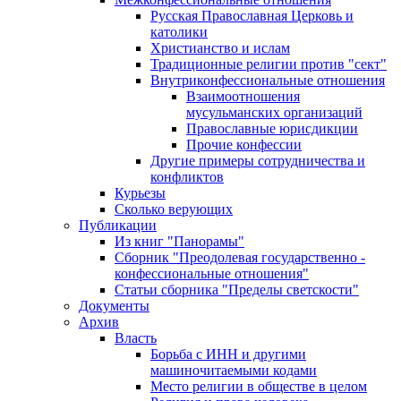
Русская Православная Церковь и
католики
Христианство и ислам
Традиционные религии против "сект"
Внутриконфессиональные отношения
Взаимоотношения
мусульманских организаций
Православные юрисдикции
Прочие конфессии
Другие примеры сотрудничества и
конфликтов
Курьезы
Сколько верующих
Публикации
Из книг "Панорамы"
Сборник "Преодолевая государственно -
конфессиональные отношения"
Статьи сборника "Пределы светскости"
Документы
Архив
Власть
Борьба с ИНН и другими
машиночитаемыми кодами
Место религии в обществе в целом