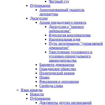
Честный суд
Публикации
Аннотированный указатель
литературы
Дискуссии
Архив предыдущего проекта
Дискуссия о "кризисе
либерализма"
Идеология консерватизма
Национальная идея
Пути легитимации "управляемой
демократии"
Ужесточение уголовного и
уголовно-процесуального
законодательства
Барометр демократии
Гражданское общество
Политический режим
Право
Революция и оппозиция
Свобода слова
Язык вражды
Новости
Публикации
Документы других организаций