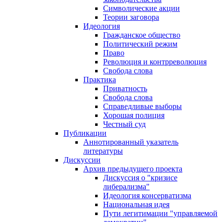
Символические акции
Теории заговора
Идеология
Гражданское общество
Политический режим
Право
Революция и контрреволюция
Свобода слова
Практика
Приватность
Свобода слова
Справедливые выборы
Хорошая полиция
Честный суд
Публикации
Аннотированный указатель
литературы
Дискуссии
Архив предыдущего проекта
Дискуссия о "кризисе
либерализма"
Идеология консерватизма
Национальная идея
Пути легитимации "управляемой