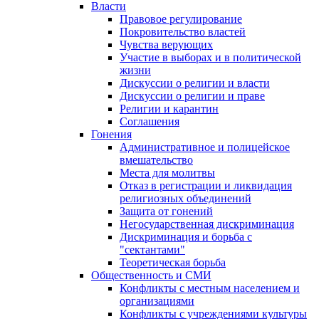
Власти
Правовое регулирование
Покровительство властей
Чувства верующих
Участие в выборах и в политической
жизни
Дискуссии о религии и власти
Дискуссии о религии и праве
Религии и карантин
Соглашения
Гонения
Административное и полицейское
вмешательство
Места для молитвы
Отказ в регистрации и ликвидация
религиозных объединений
Защита от гонений
Негосударственная дискриминация
Дискриминация и борьба с
"сектантами"
Теоретическая борьба
Общественность и СМИ
Конфликты с местным населением и
организациями
Конфликты с учреждениями культуры