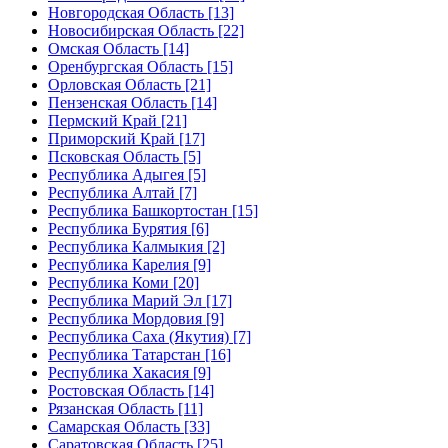
Новгородская Область [13]
Новосибирская Область [22]
Омская Область [14]
Оренбургская Область [15]
Орловская Область [21]
Пензенская Область [14]
Пермский Край [21]
Приморский Край [17]
Псковская Область [5]
Республика Адыгея [5]
Республика Алтай [7]
Республика Башкортостан [15]
Республика Бурятия [6]
Республика Калмыкия [2]
Республика Карелия [9]
Республика Коми [20]
Республика Марий Эл [17]
Республика Мордовия [9]
Республика Саха (Якутия) [7]
Республика Татарстан [16]
Республика Хакасия [9]
Ростовская Область [14]
Рязанская Область [11]
Самарская Область [33]
Саратовская Область [25]