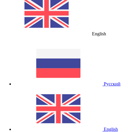
English
Русский
English