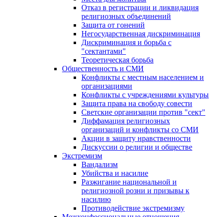
Отказ в регистрации и ликвидация
религиозных объединений
Защита от гонений
Негосударственная дискриминация
Дискриминация и борьба с
"сектантами"
Теоретическая борьба
Общественность и СМИ
Конфликты с местным населением и
организациями
Конфликты с учреждениями культуры
Защита права на свободу совести
Светские организации против "сект"
Диффамация религиозных
организаций и конфликты со СМИ
Акции в защиту нравственности
Дискуссии о религии и обществе
Экстремизм
Вандализм
Убийства и насилие
Разжигание национальной и
религиозной розни и призывы к
насилию
Противодействие экстремизму
Межконфессиональные отношения