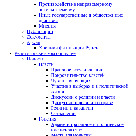
Противодействие неправомерному
антиэкстремизму
Иные государственные и общественные
действия
Мнения
Публикации
Документы
Архив
Хроники фильтрации Рунета
Религия в светском обществе
Новости
Власти
Правовое регулирование
Покровительство властей
Чувства верующих
Участие в выборах и в политической
жизни
Дискуссии о религии и власти
Дискуссии о религии и праве
Религии и карантин
Соглашения
Гонения
Административное и полицейское
вмешательство
Места для молитвы