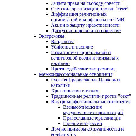
Защита права на свободу совести
Светские организации против "сект"
Диффамация религиозных
организаций и конфликты со СМИ
Акции в защиту нравственности
Дискуссии о религии и обществе
Экстремизм
Вандализм
Убийства и насилие
Разжигание национальной и
религиозной розни и призывы к
насилию
Противодействие экстремизму
Межконфессиональные отношения
Русская Православная Церковь и
католики
Христианство и ислам
Традиционные религии против "сект"
Внутриконфессиональные отношения
Взаимоотношения
мусульманских организаций
Православные юрисдикции
Прочие конфессии
Другие примеры сотрудничества и
конфликтов