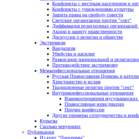
Конфликты с местным населением и ор
Конфликты с учреждениями культуры
Защита права на свободу совести
Светские организации против "сект"
Диффамация религиозных организаций
Акции в защиту нравственности
Дискуссии о религии и обществе
Экстремизм
Вандализм
Убийства и насилие
Разжигание национальной и религиозно
Противодействие экстремизму
Межконфессиональные отношения
Русская Православная Церковь и католи
Христианство и ислам
Традиционные религии против "сект"
Внутриконфессиональные отношения
Взаимоотношения мусульманских 
Православные юрисдикции
Прочие конфессии
Другие примеры сотрудничества и конф
Курьезы
Сколько верующих
Публикации
Из книг "Панорамы"