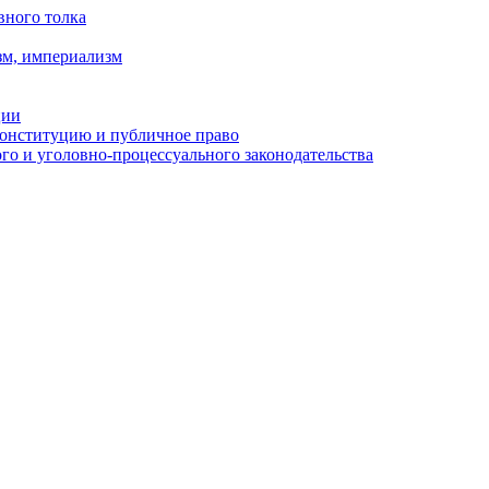
вного толка
зм, империализм
ции
Конституцию и публичное право
о и уголовно-процессуального законодательства