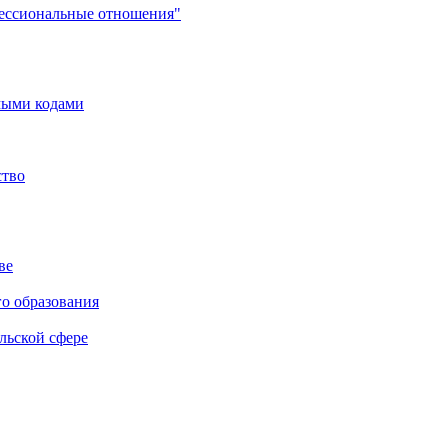
фессиональные отношения"
мыми кодами
ство
ве
го образования
льской сфере