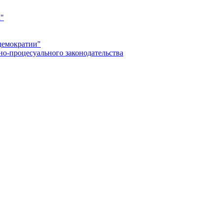
а"
демократии"
но-процесуального законодательства