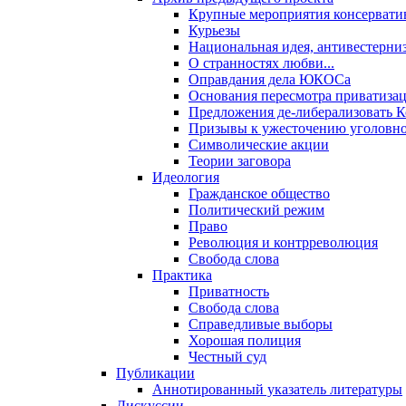
Крупные мероприятия консервати
Курьезы
Национальная идея, антивестерни
О странностях любви...
Оправдания дела ЮКОСа
Основания пересмотра приватиза
Предложения де-либерализовать 
Призывы к ужесточению уголовног
Символические акции
Теории заговора
Идеология
Гражданское общество
Политический режим
Право
Революция и контрреволюция
Свобода слова
Практика
Приватность
Свобода слова
Справедливые выборы
Хорошая полиция
Честный суд
Публикации
Аннотированный указатель литературы
Дискуссии