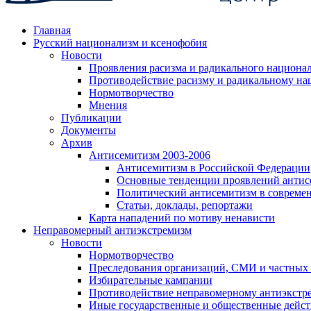
Главная
Русский национализм и ксенофобия
Новости
Проявления расизма и радикального национа
Противодействие расизму и радикальному на
Нормотворчество
Мнения
Публикации
Документы
Архив
Антисемитизм 2003-2006
Антисемитизм в Российской Федерации
Основные тенденции проявлений антис
Политический антисемитизм в совреме
Статьи, доклады, репортажи
Карта нападений по мотиву ненависти
Неправомерный антиэкстремизм
Новости
Нормотворчество
Преследования организаций, СМИ и частных
Избирательные кампании
Противодействие неправомерному антиэкстр
Иные государственные и общественные дейст