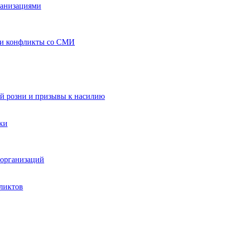
ганизациями
 и конфликты со СМИ
й розни и призывы к насилию
ки
организаций
ликтов