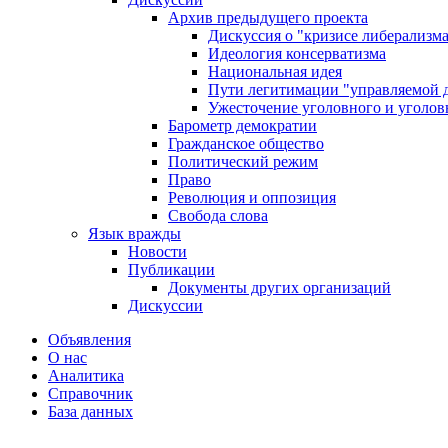
Архив предыдущего проекта
Дискуссия о "кризисе либерализм
Идеология консерватизма
Национальная идея
Пути легитимации "управляемой 
Ужесточение уголовного и уголов
Барометр демократии
Гражданское общество
Политический режим
Право
Революция и оппозиция
Свобода слова
Язык вражды
Новости
Публикации
Документы других организаций
Дискуссии
Объявления
О нас
Аналитика
Справочник
База данных