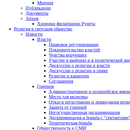
Мнения
Публикации
Документы
Архив
Хроники фильтрации Рунета
Религия в светском обществе
Новости
Власти
Правовое регулирование
Покровительство властей
Чувства верующих
Участие в выборах и в политической ж
Дискуссии о религии и власти
Дискуссии о религии и праве
Религии и карантин
Соглашения
Гонения
Административное и полицейское вмеш
Места для молитвы
Отказ в регистрации и ликвидация рел
Защита от гонений
Негосударственная дискриминация
Дискриминация и борьба с "сектантами
Теоретическая борьба
Общественность и СМИ