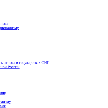
лизма
ционализму
емитизма в государствах СНГ
нной России
 лиц
емизму
вия