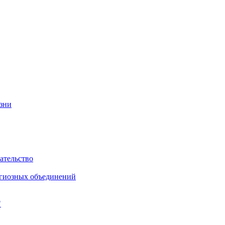
изни
ательство
игиозных объединений
"