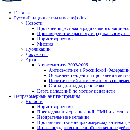
Главная
Русский национализм и ксенофобия
Новости
Проявления расизма и радикального национа
Противодействие расизму и радикальному на
Нормотворчество
Мнения
Публикации
Документы
Архив
Антисемитизм 2003-2006
Антисемитизм в Российской Федерации
Основные тенденции проявлений антис
Политический антисемитизм в совреме
Статьи, доклады, репортажи
Карта нападений по мотиву ненависти
Неправомерный антиэкстремизм
Новости
Нормотворчество
Преследования организаций, СМИ и частных
Избирательные кампании
Противодействие неправомерному антиэкстр
Иные государственные и общественные дейст