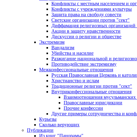
Конфликты с местным населением и ор
Конфликты с учреждениями культуры
Защита права на свободу совести
Светские организации против "сект"
Диффамация религиозных организаций
Акции в защиту нравственности
Дискуссии о религии и обществе
Экстремизм
Вандализм
Убийства и насилие
Разжигание национальной и религиозно
Противодействие экстремизму
Межконфессиональные отношения
Русская Православная Церковь и католи
Христианство и ислам
Традиционные религии против "сект"
Внутриконфессиональные отношения
Взаимоотношения мусульманских 
Православные юрисдикции
Прочие конфессии
Другие примеры сотрудничества и конф
Курьезы
Сколько верующих
Публикации
Из книг "Панорамы"