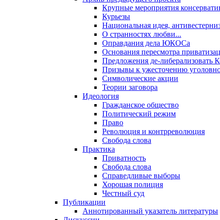
Крупные мероприятия консервати
Курьезы
Национальная идея, антивестерни
О странностях любви...
Оправдания дела ЮКОСа
Основания пересмотра приватиза
Предложения де-либерализовать 
Призывы к ужесточению уголовног
Символические акции
Теории заговора
Идеология
Гражданское общество
Политический режим
Право
Революция и контрреволюция
Свобода слова
Практика
Приватность
Свобода слова
Справедливые выборы
Хорошая полиция
Честный суд
Публикации
Аннотированный указатель литературы
Дискуссии