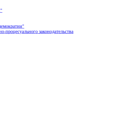
а"
демократии"
но-процесуального законодательства