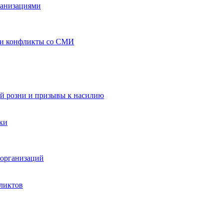
ганизациями
 и конфликты со СМИ
й розни и призывы к насилию
ки
организаций
ликтов