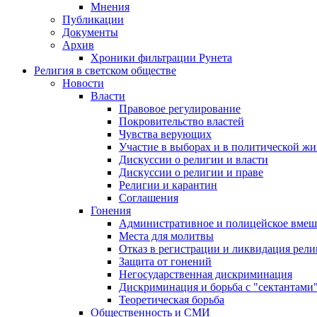
Мнения
Публикации
Документы
Архив
Хроники фильтрации Рунета
Религия в светском обществе
Новости
Власти
Правовое регулирование
Покровительство властей
Чувства верующих
Участие в выборах и в политической ж
Дискуссии о религии и власти
Дискуссии о религии и праве
Религии и карантин
Соглашения
Гонения
Административное и полицейское вмеш
Места для молитвы
Отказ в регистрации и ликвидация рел
Защита от гонений
Негосударственная дискриминация
Дискриминация и борьба с "сектантами
Теоретическая борьба
Общественность и СМИ