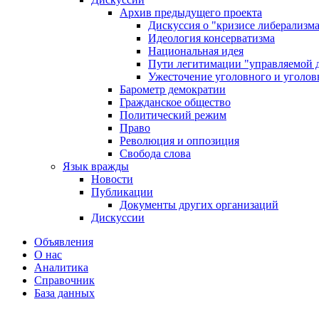
Архив предыдущего проекта
Дискуссия о "кризисе либерализм
Идеология консерватизма
Национальная идея
Пути легитимации "управляемой 
Ужесточение уголовного и уголов
Барометр демократии
Гражданское общество
Политический режим
Право
Революция и оппозиция
Свобода слова
Язык вражды
Новости
Публикации
Документы других организаций
Дискуссии
Объявления
О нас
Аналитика
Справочник
База данных