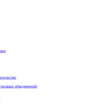
изни
ательство
игиозных объединений
"