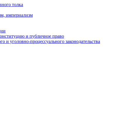
вного толка
зм, империализм
ции
Конституцию и публичное право
о и уголовно-процессуального законодательства