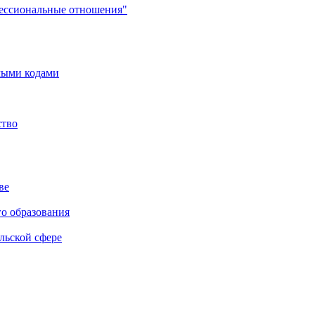
фессиональные отношения"
мыми кодами
ство
ве
го образования
льской сфере