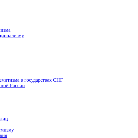
лизма
ционализму
емитизма в государствах СНГ
нной России
 лиц
емизму
вия