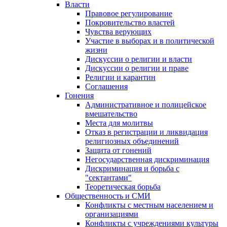
Власти
Правовое регулирование
Покровительство властей
Чувства верующих
Участие в выборах и в политической
жизни
Дискуссии о религии и власти
Дискуссии о религии и праве
Религии и карантин
Соглашения
Гонения
Административное и полицейское
вмешательство
Места для молитвы
Отказ в регистрации и ликвидация
религиозных объединений
Защита от гонений
Негосударственная дискриминация
Дискриминация и борьба с
"сектантами"
Теоретическая борьба
Общественность и СМИ
Конфликты с местным населением и
организациями
Конфликты с учреждениями культуры