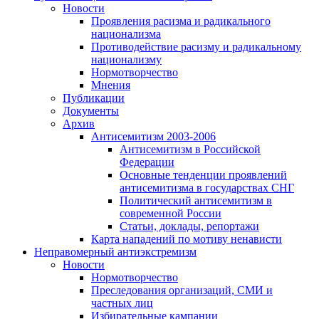
Новости
Проявления расизма и радикального
национализма
Противодействие расизму и радикальному
национализму
Нормотворчество
Мнения
Публикации
Документы
Архив
Антисемитизм 2003-2006
Антисемитизм в Российской
Федерации
Основные тенденции проявлений
антисемитизма в государствах СНГ
Политический антисемитизм в
современной России
Статьи, доклады, репортажи
Карта нападений по мотиву ненависти
Неправомерный антиэкстремизм
Новости
Нормотворчество
Преследования организаций, СМИ и
частных лиц
Избирательные кампании