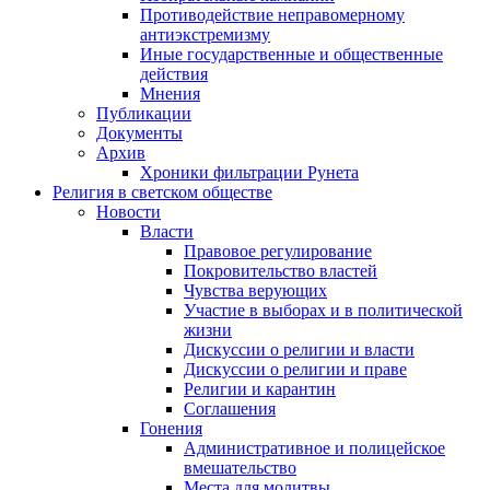
Противодействие неправомерному
антиэкстремизму
Иные государственные и общественные
действия
Мнения
Публикации
Документы
Архив
Хроники фильтрации Рунета
Религия в светском обществе
Новости
Власти
Правовое регулирование
Покровительство властей
Чувства верующих
Участие в выборах и в политической
жизни
Дискуссии о религии и власти
Дискуссии о религии и праве
Религии и карантин
Соглашения
Гонения
Административное и полицейское
вмешательство
Места для молитвы