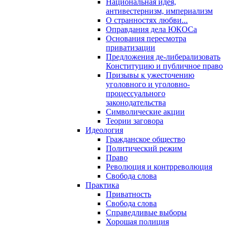
Национальная идея,
антивестернизм, империализм
О странностях любви...
Оправдания дела ЮКОСа
Основания пересмотра
приватизации
Предложения де-либерализовать
Конституцию и публичное право
Призывы к ужесточению
уголовного и уголовно-
процессуального
законодательства
Символические акции
Теории заговора
Идеология
Гражданское общество
Политический режим
Право
Революция и контрреволюция
Свобода слова
Практика
Приватность
Свобода слова
Справедливые выборы
Хорошая полиция