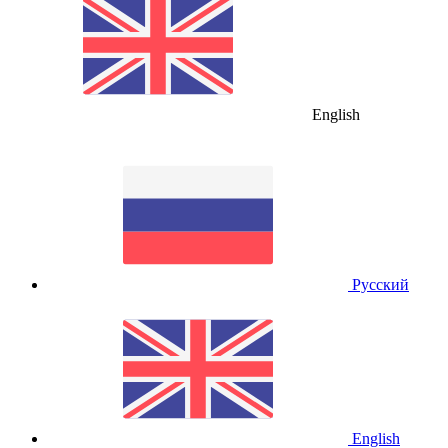
English
Русский
English