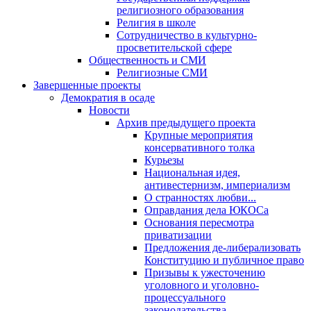
религиозного образования
Религия в школе
Сотрудничество в культурно-
просветительской сфере
Общественность и СМИ
Религиозные СМИ
Завершенные проекты
Демократия в осаде
Новости
Архив предыдущего проекта
Крупные мероприятия
консервативного толка
Курьезы
Национальная идея,
антивестернизм, империализм
О странностях любви...
Оправдания дела ЮКОСа
Основания пересмотра
приватизации
Предложения де-либерализовать
Конституцию и публичное право
Призывы к ужесточению
уголовного и уголовно-
процессуального
законодательства