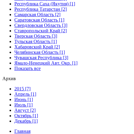
Республика Саха (Якутия) [1]
Республика Татарстан [2]
Самарская Область [2]
Саратовская Область [1]
Свердловская Область [3]
Ставропольский Край [2]
Тверская Область [3]
Тульская Область [1]
Хабаровский Край [2]
Челябинская Область [1]
Чувашская Республика [3]
Ямало-Ненецкий Авт. Окр. [1]
Показать все
Архив
2015 [7]
Апрель [1]
Июнь [1]
Июль [1]
Август [2]
Октябрь [1]
Декабрь [1]
Главная