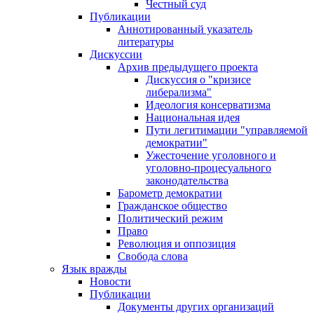
Честный суд
Публикации
Аннотированный указатель
литературы
Дискуссии
Архив предыдущего проекта
Дискуссия о "кризисе
либерализма"
Идеология консерватизма
Национальная идея
Пути легитимации "управляемой
демократии"
Ужесточение уголовного и
уголовно-процесуального
законодательства
Барометр демократии
Гражданское общество
Политический режим
Право
Революция и оппозиция
Свобода слова
Язык вражды
Новости
Публикации
Документы других организаций