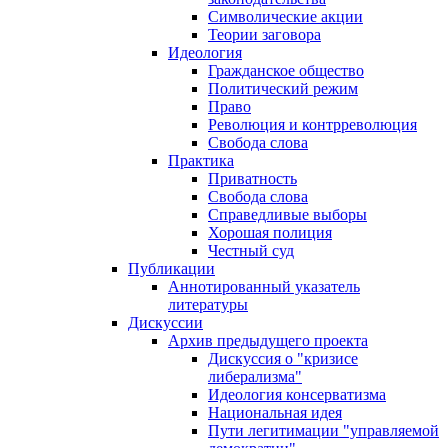
Символические акции
Теории заговора
Идеология
Гражданское общество
Политический режим
Право
Революция и контрреволюция
Свобода слова
Практика
Приватность
Свобода слова
Справедливые выборы
Хорошая полиция
Честный суд
Публикации
Аннотированный указатель
литературы
Дискуссии
Архив предыдущего проекта
Дискуссия о "кризисе
либерализма"
Идеология консерватизма
Национальная идея
Пути легитимации "управляемой