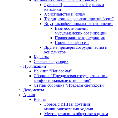
Русская Православная Церковь и
католики
Христианство и ислам
Традиционные религии против "сект"
Внутриконфессиональные отношения
Взаимоотношения
мусульманских организаций
Православные юрисдикции
Прочие конфессии
Другие примеры сотрудничества и
конфликтов
Курьезы
Сколько верующих
Публикации
Из книг "Панорамы"
Сборник "Преодолевая государственно -
конфессиональные отношения"
Статьи сборника "Пределы светскости"
Документы
Архив
Власть
Борьба с ИНН и другими
машиночитаемыми кодами
Место религии в обществе в целом