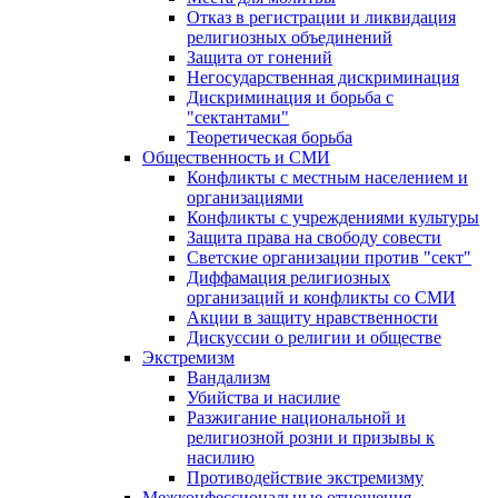
Отказ в регистрации и ликвидация
религиозных объединений
Защита от гонений
Негосударственная дискриминация
Дискриминация и борьба с
"сектантами"
Теоретическая борьба
Общественность и СМИ
Конфликты с местным населением и
организациями
Конфликты с учреждениями культуры
Защита права на свободу совести
Светские организации против "сект"
Диффамация религиозных
организаций и конфликты со СМИ
Акции в защиту нравственности
Дискуссии о религии и обществе
Экстремизм
Вандализм
Убийства и насилие
Разжигание национальной и
религиозной розни и призывы к
насилию
Противодействие экстремизму
Межконфессиональные отношения