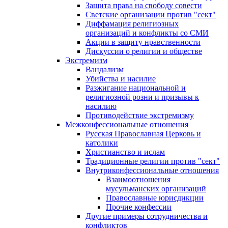
Защита права на свободу совести
Светские организации против "сект"
Диффамация религиозных
организаций и конфликты со СМИ
Акции в защиту нравственности
Дискуссии о религии и обществе
Экстремизм
Вандализм
Убийства и насилие
Разжигание национальной и
религиозной розни и призывы к
насилию
Противодействие экстремизму
Межконфессиональные отношения
Русская Православная Церковь и
католики
Христианство и ислам
Традиционные религии против "сект"
Внутриконфессиональные отношения
Взаимоотношения
мусульманских организаций
Православные юрисдикции
Прочие конфессии
Другие примеры сотрудничества и
конфликтов