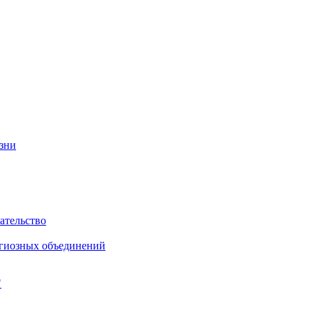
изни
ательство
игиозных объединений
"