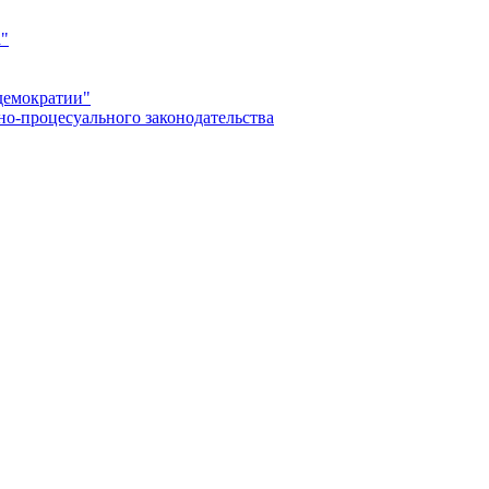
а"
демократии"
но-процесуального законодательства