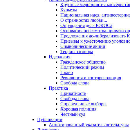
Крупные мероприятия консервати
Курьезы
Национальная идея, антивестерни
О странностях любви...
Оправдания дела ЮКОСа
Основания пересмотра приватиза
Предложения де-либерализовать 
Призывы к ужесточению уголовног
Символические акции
Теории заговора
Идеология
Гражданское общество
Политический режим
Право
Революция и контрреволюция
Свобода слова
Практика
Приватность
Свобода слова
Справедливые выборы
Хорошая полиция
Честный суд
Публикации
Аннотированный указатель литературы
Дискуссии