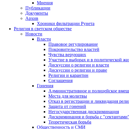
Мнения
Публикации
Документы
Архив
Хроники фильтрации Рунета
Религия в светском обществе
Новости
Власти
Правовое регулирование
Покровительство властей
Чувства верующих
Участие в выборах и в политической ж
Дискуссии о религии и власти
Дискуссии о религии и праве
Религии и карантин
Соглашения
Гонения
Административное и полицейское вмеш
Места для молитвы
Отказ в регистрации и ликвидация рел
Защита от гонений
Негосударственная дискриминация
Дискриминация и борьба с "сектантами
Теоретическая борьба
Общественность и СМИ