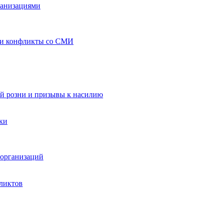
ганизациями
 и конфликты со СМИ
й розни и призывы к насилию
ки
организаций
ликтов