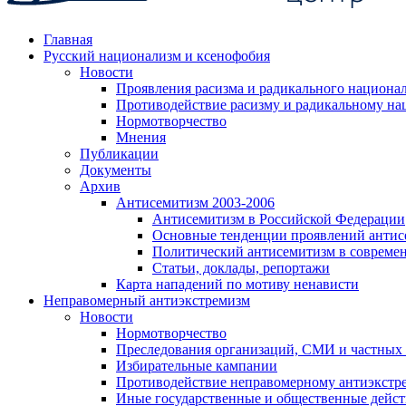
Главная
Русский национализм и ксенофобия
Новости
Проявления расизма и радикального национа
Противодействие расизму и радикальному на
Нормотворчество
Мнения
Публикации
Документы
Архив
Антисемитизм 2003-2006
Антисемитизм в Российской Федерации
Основные тенденции проявлений антис
Политический антисемитизм в совреме
Статьи, доклады, репортажи
Карта нападений по мотиву ненависти
Неправомерный антиэкстремизм
Новости
Нормотворчество
Преследования организаций, СМИ и частных
Избирательные кампании
Противодействие неправомерному антиэкстр
Иные государственные и общественные дейст