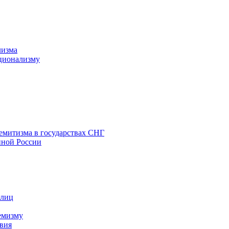
лизма
ционализму
емитизма в государствах СНГ
нной России
 лиц
емизму
вия