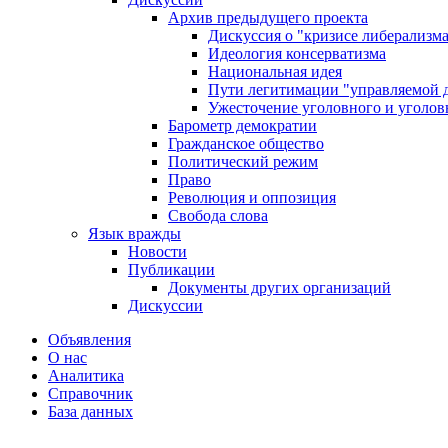
Архив предыдущего проекта
Дискуссия о "кризисе либерализм
Идеология консерватизма
Национальная идея
Пути легитимации "управляемой 
Ужесточение уголовного и уголов
Барометр демократии
Гражданское общество
Политический режим
Право
Революция и оппозиция
Свобода слова
Язык вражды
Новости
Публикации
Документы других организаций
Дискуссии
Объявления
О нас
Аналитика
Справочник
База данных