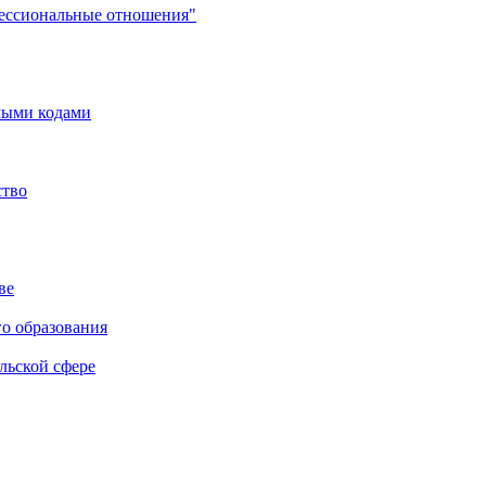
фессиональные отношения"
мыми кодами
ство
ве
го образования
льской сфере