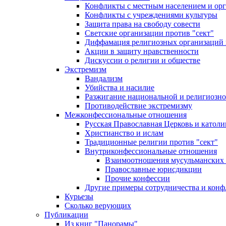
Конфликты с местным населением и ор
Конфликты с учреждениями культуры
Защита права на свободу совести
Светские организации против "сект"
Диффамация религиозных организаций
Акции в защиту нравственности
Дискуссии о религии и обществе
Экстремизм
Вандализм
Убийства и насилие
Разжигание национальной и религиозно
Противодействие экстремизму
Межконфессиональные отношения
Русская Православная Церковь и католи
Христианство и ислам
Традиционные религии против "сект"
Внутриконфессиональные отношения
Взаимоотношения мусульманских 
Православные юрисдикции
Прочие конфессии
Другие примеры сотрудничества и конф
Курьезы
Сколько верующих
Публикации
Из книг "Панорамы"