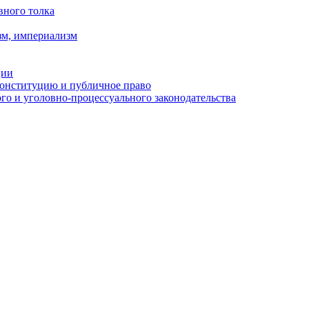
вного толка
зм, империализм
ции
Конституцию и публичное право
о и уголовно-процессуального законодательства