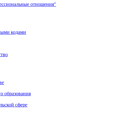
фессиональные отношения"
мыми кодами
ство
ве
го образования
льской сфере