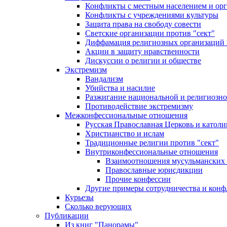
Конфликты с местным населением и ор
Конфликты с учреждениями культуры
Защита права на свободу совести
Светские организации против "сект"
Диффамация религиозных организаций
Акции в защиту нравственности
Дискуссии о религии и обществе
Экстремизм
Вандализм
Убийства и насилие
Разжигание национальной и религиозно
Противодействие экстремизму
Межконфессиональные отношения
Русская Православная Церковь и католи
Христианство и ислам
Традиционные религии против "сект"
Внутриконфессиональные отношения
Взаимоотношения мусульманских 
Православные юрисдикции
Прочие конфессии
Другие примеры сотрудничества и конф
Курьезы
Сколько верующих
Публикации
Из книг "Панорамы"