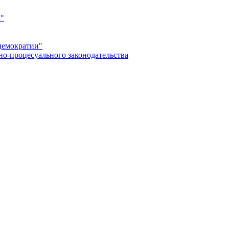
а"
демократии"
но-процесуального законодательства