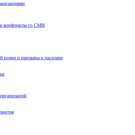
ганизациями
 и конфликты со СМИ
й розни и призывы к насилию
ки
организаций
ликтов