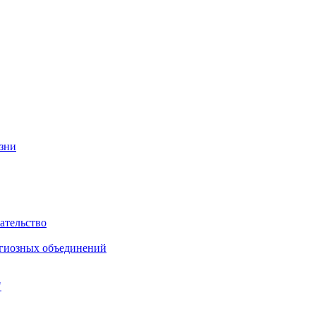
изни
ательство
игиозных объединений
"