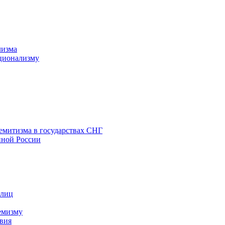
лизма
ционализму
емитизма в государствах СНГ
нной России
 лиц
емизму
вия