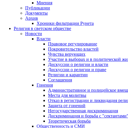
Мнения
Публикации
Документы
Архив
Хроники фильтрации Рунета
Религия в светском обществе
Новости
Власти
Правовое регулирование
Покровительство властей
Чувства верующих
Участие в выборах и в политической ж
Дискуссии о религии и власти
Дискуссии о религии и праве
Религии и карантин
Соглашения
Гонения
Административное и полицейское вмеш
Места для молитвы
Отказ в регистрации и ликвидация рел
Защита от гонений
Негосударственная дискриминация
Дискриминация и борьба с "сектантами
Теоретическая борьба
Общественность и СМИ