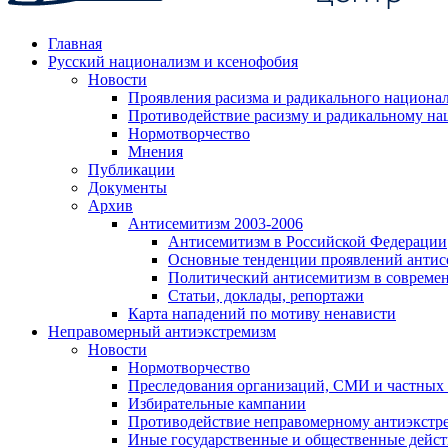
Главная
Русский национализм и ксенофобия
Новости
Проявления расизма и радикального национа
Противодействие расизму и радикальному на
Нормотворчество
Мнения
Публикации
Документы
Архив
Антисемитизм 2003-2006
Антисемитизм в Российской Федерации
Основные тенденции проявлений антис
Политический антисемитизм в совреме
Статьи, доклады, репортажи
Карта нападений по мотиву ненависти
Неправомерный антиэкстремизм
Новости
Нормотворчество
Преследования организаций, СМИ и частных
Избирательные кампании
Противодействие неправомерному антиэкстр
Иные государственные и общественные дейст