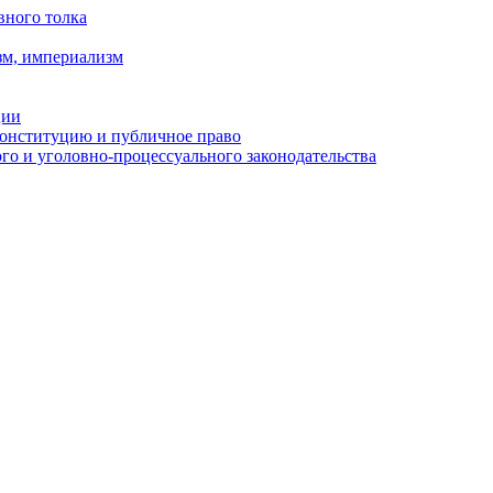
вного толка
зм, империализм
ции
Конституцию и публичное право
о и уголовно-процессуального законодательства