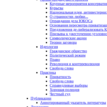
Крупные мероприятия консервати
Курьезы
Национальная идея, антивестерни
О странностях любви...
Оправдания дела ЮКОСа
Основания пересмотра приватиза
Предложения де-либерализовать 
Призывы к ужесточению уголовног
Символические акции
Теории заговора
Идеология
Гражданское общество
Политический режим
Право
Революция и контрреволюция
Свобода слова
Практика
Приватность
Свобода слова
Справедливые выборы
Хорошая полиция
Честный суд
Публикации
Аннотированный указатель литературы
Дискуссии