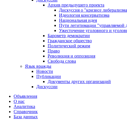
Архив предыдущего проекта
Дискуссия о "кризисе либерализм
Идеология консерватизма
Национальная идея
Пути легитимации "управляемой 
Ужесточение уголовного и уголов
Барометр демократии
Гражданское общество
Политический режим
Право
Революция и оппозиция
Свобода слова
Язык вражды
Новости
Публикации
Документы других организаций
Дискуссии
Объявления
О нас
Аналитика
Справочник
База данных