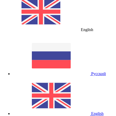
English
Русский
English