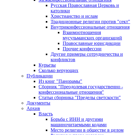
Русская Православная Церковь и
католики
Христианство и ислам
Традиционные религии против "сект"
Внутриконфессиональные отношения
Взаимоотношения
мусульманских организаций
Православные юрисдикции
Прочие конфессии
Другие примеры сотрудничества и
конфликтов
Курьезы
Сколько верующих
Публикации
Из книг "Панорамы"
Сборник "Преодолевая государственно -
конфессиональные отношения"
Статьи сборника "Пределы светскости"
Документы
Архив
Власть
Борьба с ИНН и другими
машиночитаемыми кодами
Место религии в обществе в целом