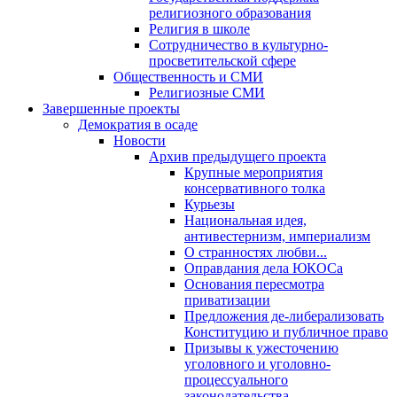
религиозного образования
Религия в школе
Сотрудничество в культурно-
просветительской сфере
Общественность и СМИ
Религиозные СМИ
Завершенные проекты
Демократия в осаде
Новости
Архив предыдущего проекта
Крупные мероприятия
консервативного толка
Курьезы
Национальная идея,
антивестернизм, империализм
О странностях любви...
Оправдания дела ЮКОСа
Основания пересмотра
приватизации
Предложения де-либерализовать
Конституцию и публичное право
Призывы к ужесточению
уголовного и уголовно-
процессуального
законодательства