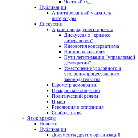
Честный суд
Публикации
Аннотированный указатель
литературы
Дискуссии
Архив предыдущего проекта
Дискуссия о "кризисе
либерализма"
Идеология консерватизма
Национальная идея
Пути легитимации "управляемой
демократии"
Ужесточение уголовного и
уголовно-процесуального
законодательства
Барометр демократии
Гражданское общество
Политический режим
Право
Революция и оппозиция
Свобода слова
Язык вражды
Новости
Публикации
Документы других организаций