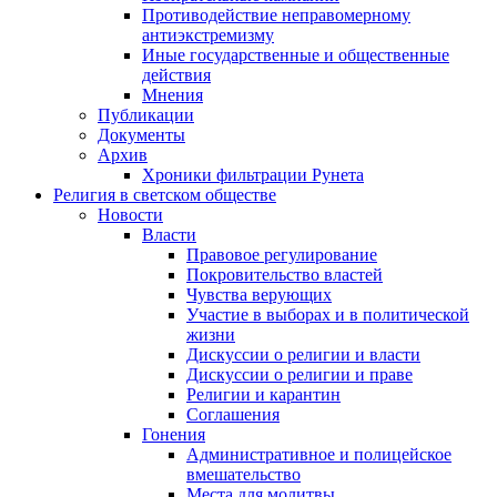
Противодействие неправомерному
антиэкстремизму
Иные государственные и общественные
действия
Мнения
Публикации
Документы
Архив
Хроники фильтрации Рунета
Религия в светском обществе
Новости
Власти
Правовое регулирование
Покровительство властей
Чувства верующих
Участие в выборах и в политической
жизни
Дискуссии о религии и власти
Дискуссии о религии и праве
Религии и карантин
Соглашения
Гонения
Административное и полицейское
вмешательство
Места для молитвы