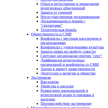
Отказ в регистрации и ликвидация
религиозных объединений
Защита от гонений
Негосударственная дискриминация
Дискриминация и борьба с
"сектантами"
Теоретическая борьба
Общественность и СМИ
Конфликты с местным населением и
организациями
Конфликты с учреждениями культуры
Защита права на свободу совести
Светские организации против "сект"
Диффамация религиозных
организаций и конфликты со СМИ
Акции в защиту нравственности
Дискуссии о религии и обществе
Экстремизм
Вандализм
Убийства и насилие
Разжигание национальной и
религиозной розни и призывы к
насилию
Противодействие экстремизму
Межконфессиональные отношения