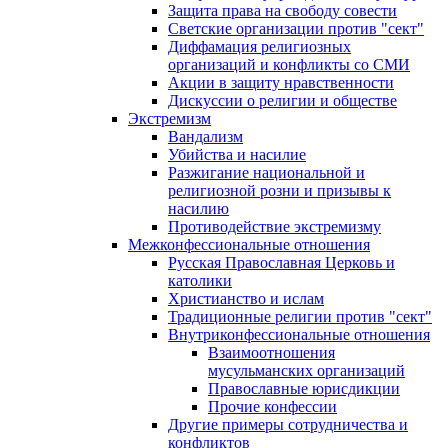
Защита права на свободу совести
Светские организации против "сект"
Диффамация религиозных
организаций и конфликты со СМИ
Акции в защиту нравственности
Дискуссии о религии и обществе
Экстремизм
Вандализм
Убийства и насилие
Разжигание национальной и
религиозной розни и призывы к
насилию
Противодействие экстремизму
Межконфессиональные отношения
Русская Православная Церковь и
католики
Христианство и ислам
Традиционные религии против "сект"
Внутриконфессиональные отношения
Взаимоотношения
мусульманских организаций
Православные юрисдикции
Прочие конфессии
Другие примеры сотрудничества и
конфликтов