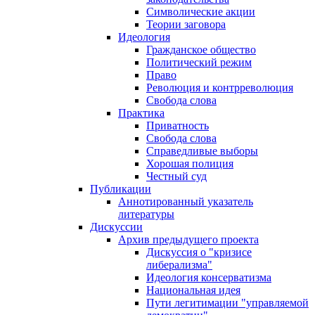
Символические акции
Теории заговора
Идеология
Гражданское общество
Политический режим
Право
Революция и контрреволюция
Свобода слова
Практика
Приватность
Свобода слова
Справедливые выборы
Хорошая полиция
Честный суд
Публикации
Аннотированный указатель
литературы
Дискуссии
Архив предыдущего проекта
Дискуссия о "кризисе
либерализма"
Идеология консерватизма
Национальная идея
Пути легитимации "управляемой