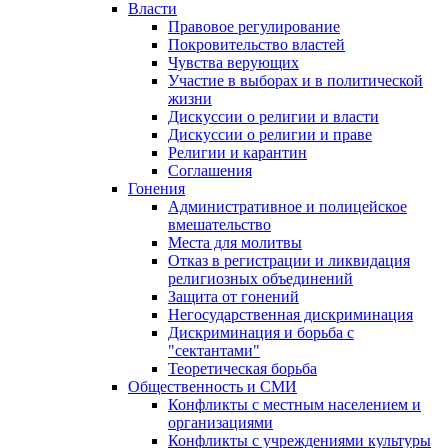
Власти
Правовое регулирование
Покровительство властей
Чувства верующих
Участие в выборах и в политической
жизни
Дискуссии о религии и власти
Дискуссии о религии и праве
Религии и карантин
Соглашения
Гонения
Административное и полицейское
вмешательство
Места для молитвы
Отказ в регистрации и ликвидация
религиозных объединений
Защита от гонений
Негосударственная дискриминация
Дискриминация и борьба с
"сектантами"
Теоретическая борьба
Общественность и СМИ
Конфликты с местным населением и
организациями
Конфликты с учреждениями культуры