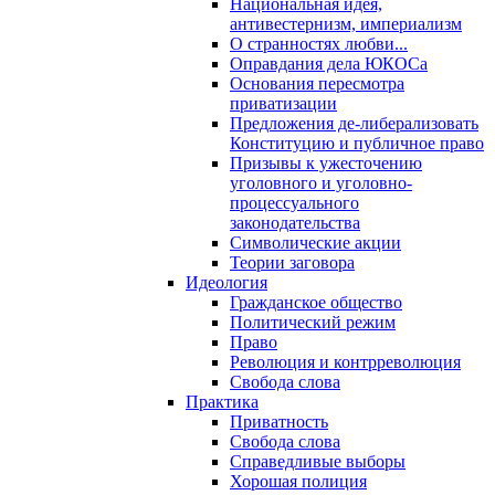
Национальная идея,
антивестернизм, империализм
О странностях любви...
Оправдания дела ЮКОСа
Основания пересмотра
приватизации
Предложения де-либерализовать
Конституцию и публичное право
Призывы к ужесточению
уголовного и уголовно-
процессуального
законодательства
Символические акции
Теории заговора
Идеология
Гражданское общество
Политический режим
Право
Революция и контрреволюция
Свобода слова
Практика
Приватность
Свобода слова
Справедливые выборы
Хорошая полиция