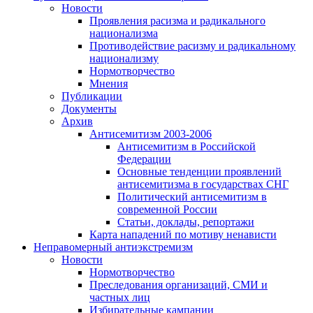
Новости
Проявления расизма и радикального
национализма
Противодействие расизму и радикальному
национализму
Нормотворчество
Мнения
Публикации
Документы
Архив
Антисемитизм 2003-2006
Антисемитизм в Российской
Федерации
Основные тенденции проявлений
антисемитизма в государствах СНГ
Политический антисемитизм в
современной России
Статьи, доклады, репортажи
Карта нападений по мотиву ненависти
Неправомерный антиэкстремизм
Новости
Нормотворчество
Преследования организаций, СМИ и
частных лиц
Избирательные кампании