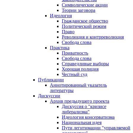
Символические акции
Теории заговора
Идеология
Гражданское общество
Политический режим
Право
Революция и контрреволюция
Свобода слова
Практика
Приватность
Свобода слова
Справедливые выборы
Хорошая полиция
Честный суд
Публикации
Аннотированный указатель
литературы
Дискуссии
Архив предыдущего проекта
Дискуссия о "кризисе
либерализма"
Идеология консерватизма
Национальная идея
Пути легитимации "управляемой