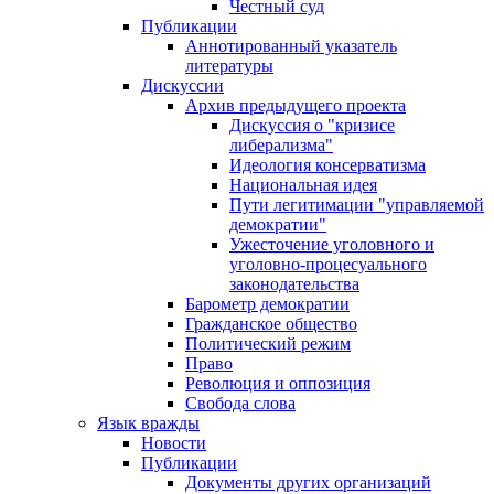
Честный суд
Публикации
Аннотированный указатель
литературы
Дискуссии
Архив предыдущего проекта
Дискуссия о "кризисе
либерализма"
Идеология консерватизма
Национальная идея
Пути легитимации "управляемой
демократии"
Ужесточение уголовного и
уголовно-процесуального
законодательства
Барометр демократии
Гражданское общество
Политический режим
Право
Революция и оппозиция
Свобода слова
Язык вражды
Новости
Публикации
Документы других организаций