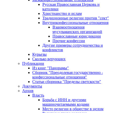
Русская Православная Церковь и
католики
Христианство и ислам
Традиционные религии против "сект"
Внутриконфессиональные отношения
Взаимоотношения
мусульманских организаций
Православные юрисдикции
Прочие конфессии
Другие примеры сотрудничества и
конфликтов
Курьезы
Сколько верующих
Публикации
Из книг "Панорамы"
Сборник "Преодолевая государственно -
конфессиональные отношения"
Статьи сборника "Пределы светскости"
Документы
Архив
Власть
Борьба с ИНН и другими
машиночитаемыми кодами
Место религии в обществе в целом