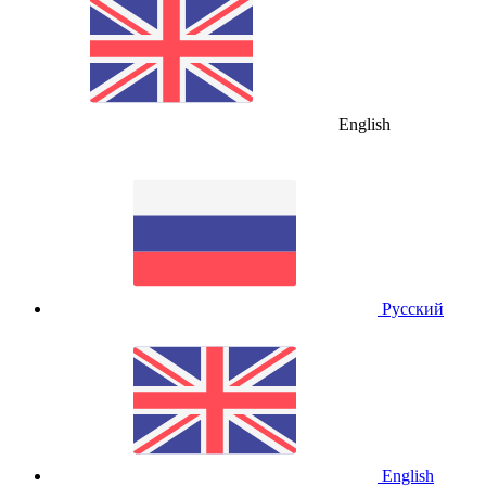
English
Русский
English