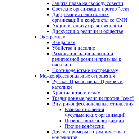
Защита права на свободу совести
Светские организации против "сект"
Диффамация религиозных
организаций и конфликты со СМИ
Акции в защиту нравственности
Дискуссии о религии и обществе
Экстремизм
Вандализм
Убийства и насилие
Разжигание национальной и
религиозной розни и призывы к
насилию
Противодействие экстремизму
Межконфессиональные отношения
Русская Православная Церковь и
католики
Христианство и ислам
Традиционные религии против "сект"
Внутриконфессиональные отношения
Взаимоотношения
мусульманских организаций
Православные юрисдикции
Прочие конфессии
Другие примеры сотрудничества и
конфликтов