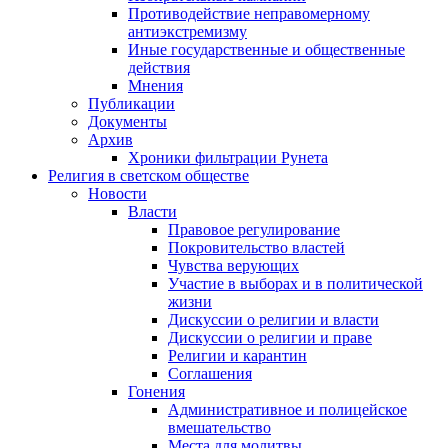
Противодействие неправомерному
антиэкстремизму
Иные государственные и общественные
действия
Мнения
Публикации
Документы
Архив
Хроники фильтрации Рунета
Религия в светском обществе
Новости
Власти
Правовое регулирование
Покровительство властей
Чувства верующих
Участие в выборах и в политической
жизни
Дискуссии о религии и власти
Дискуссии о религии и праве
Религии и карантин
Соглашения
Гонения
Административное и полицейское
вмешательство
Места для молитвы