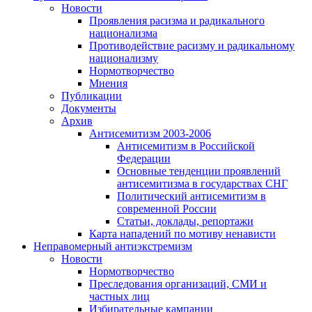
Новости
Проявления расизма и радикального
национализма
Противодействие расизму и радикальному
национализму
Нормотворчество
Мнения
Публикации
Документы
Архив
Антисемитизм 2003-2006
Антисемитизм в Российской
Федерации
Основные тенденции проявлений
антисемитизма в государствах СНГ
Политический антисемитизм в
современной России
Статьи, доклады, репортажи
Карта нападений по мотиву ненависти
Неправомерный антиэкстремизм
Новости
Нормотворчество
Преследования организаций, СМИ и
частных лиц
Избирательные кампании