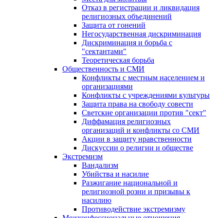
Отказ в регистрации и ликвидация
религиозных объединений
Защита от гонений
Негосударственная дискриминация
Дискриминация и борьба с
"сектантами"
Теоретическая борьба
Общественность и СМИ
Конфликты с местным населением и
организациями
Конфликты с учреждениями культуры
Защита права на свободу совести
Светские организации против "сект"
Диффамация религиозных
организаций и конфликты со СМИ
Акции в защиту нравственности
Дискуссии о религии и обществе
Экстремизм
Вандализм
Убийства и насилие
Разжигание национальной и
религиозной розни и призывы к
насилию
Противодействие экстремизму
Межконфессиональные отношения