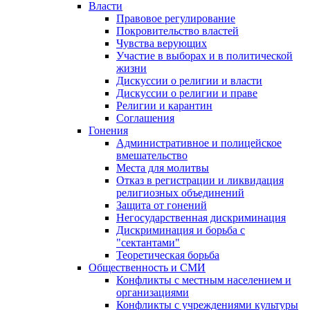
Власти
Правовое регулирование
Покровительство властей
Чувства верующих
Участие в выборах и в политической
жизни
Дискуссии о религии и власти
Дискуссии о религии и праве
Религии и карантин
Соглашения
Гонения
Административное и полицейское
вмешательство
Места для молитвы
Отказ в регистрации и ликвидация
религиозных объединений
Защита от гонений
Негосударственная дискриминация
Дискриминация и борьба с
"сектантами"
Теоретическая борьба
Общественность и СМИ
Конфликты с местным населением и
организациями
Конфликты с учреждениями культуры