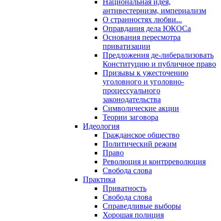
Национальная идея,
антивестернизм, империализм
О странностях любви...
Оправдания дела ЮКОСа
Основания пересмотра
приватизации
Предложения де-либерализовать
Конституцию и публичное право
Призывы к ужесточению
уголовного и уголовно-
процессуального
законодательства
Символические акции
Теории заговора
Идеология
Гражданское общество
Политический режим
Право
Революция и контрреволюция
Свобода слова
Практика
Приватность
Свобода слова
Справедливые выборы
Хорошая полиция