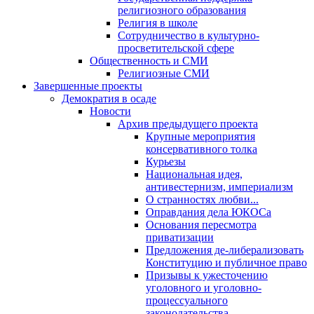
религиозного образования
Религия в школе
Сотрудничество в культурно-
просветительской сфере
Общественность и СМИ
Религиозные СМИ
Завершенные проекты
Демократия в осаде
Новости
Архив предыдущего проекта
Крупные мероприятия
консервативного толка
Курьезы
Национальная идея,
антивестернизм, империализм
О странностях любви...
Оправдания дела ЮКОСа
Основания пересмотра
приватизации
Предложения де-либерализовать
Конституцию и публичное право
Призывы к ужесточению
уголовного и уголовно-
процессуального
законодательства