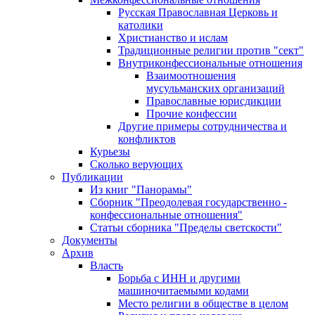
Русская Православная Церковь и
католики
Христианство и ислам
Традиционные религии против "сект"
Внутриконфессиональные отношения
Взаимоотношения
мусульманских организаций
Православные юрисдикции
Прочие конфессии
Другие примеры сотрудничества и
конфликтов
Курьезы
Сколько верующих
Публикации
Из книг "Панорамы"
Сборник "Преодолевая государственно -
конфессиональные отношения"
Статьи сборника "Пределы светскости"
Документы
Архив
Власть
Борьба с ИНН и другими
машиночитаемыми кодами
Место религии в обществе в целом