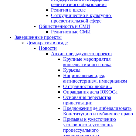
религиозного образования
Религия в школе
Сотрудничество в культурно-
просветительской сфере
Общественность и СМИ
Религиозные СМИ
Завершенные проекты
Демократия в осаде
Новости
Архив предыдущего проекта
Крупные мероприятия
консервативного толка
Курьезы
Национальная идея,
антивестернизм, империализм
О странностях любви...
Оправдания дела ЮКОСа
Основания пересмотра
приватизации
Предложения де-либерализовать
Конституцию и публичное право
Призывы к ужесточению
уголовного и уголовно-
процессуального
законодательства