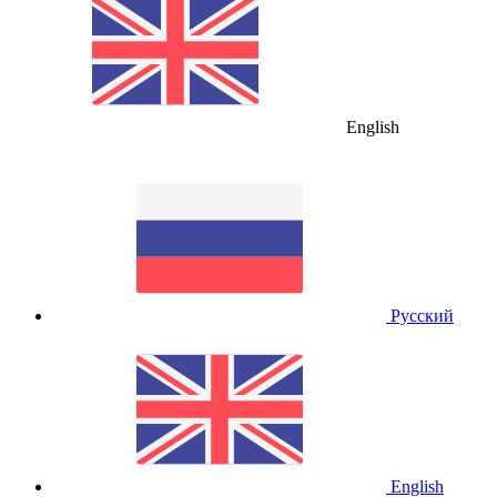
English
Русский
English