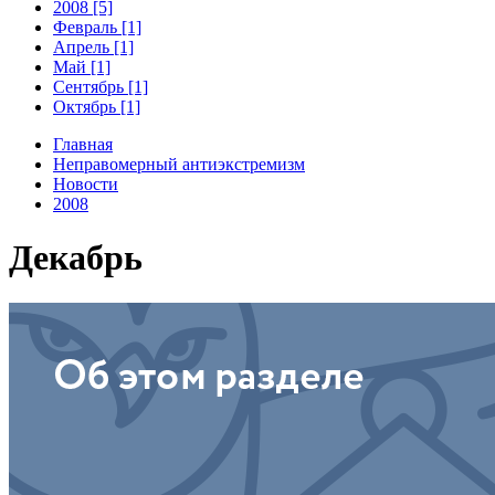
2008 [5]
Февраль [1]
Апрель [1]
Май [1]
Сентябрь [1]
Октябрь [1]
Главная
Неправомерный антиэкстремизм
Новости
2008
Декабрь