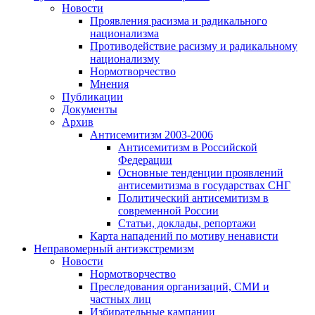
Новости
Проявления расизма и радикального
национализма
Противодействие расизму и радикальному
национализму
Нормотворчество
Мнения
Публикации
Документы
Архив
Антисемитизм 2003-2006
Антисемитизм в Российской
Федерации
Основные тенденции проявлений
антисемитизма в государствах СНГ
Политический антисемитизм в
современной России
Статьи, доклады, репортажи
Карта нападений по мотиву ненависти
Неправомерный антиэкстремизм
Новости
Нормотворчество
Преследования организаций, СМИ и
частных лиц
Избирательные кампании