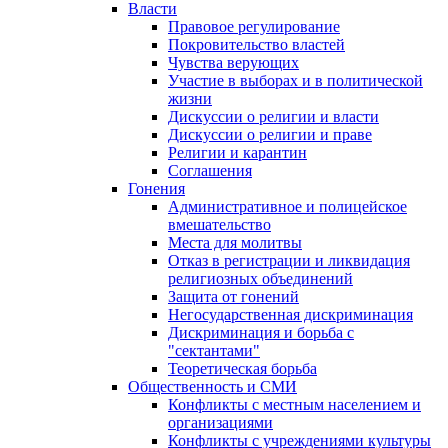
Власти
Правовое регулирование
Покровительство властей
Чувства верующих
Участие в выборах и в политической
жизни
Дискуссии о религии и власти
Дискуссии о религии и праве
Религии и карантин
Соглашения
Гонения
Административное и полицейское
вмешательство
Места для молитвы
Отказ в регистрации и ликвидация
религиозных объединений
Защита от гонений
Негосударственная дискриминация
Дискриминация и борьба с
"сектантами"
Теоретическая борьба
Общественность и СМИ
Конфликты с местным населением и
организациями
Конфликты с учреждениями культуры