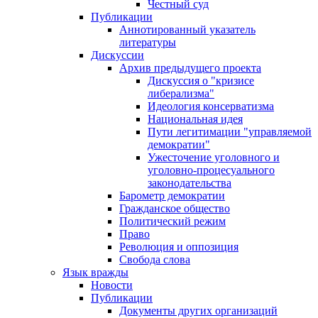
Честный суд
Публикации
Аннотированный указатель
литературы
Дискуссии
Архив предыдущего проекта
Дискуссия о "кризисе
либерализма"
Идеология консерватизма
Национальная идея
Пути легитимации "управляемой
демократии"
Ужесточение уголовного и
уголовно-процесуального
законодательства
Барометр демократии
Гражданское общество
Политический режим
Право
Революция и оппозиция
Свобода слова
Язык вражды
Новости
Публикации
Документы других организаций