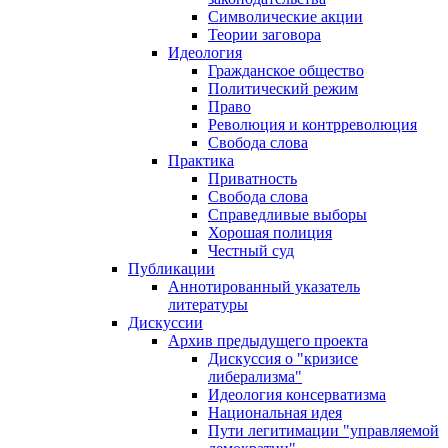
Символические акции
Теории заговора
Идеология
Гражданское общество
Политический режим
Право
Революция и контрреволюция
Свобода слова
Практика
Приватность
Свобода слова
Справедливые выборы
Хорошая полиция
Честный суд
Публикации
Аннотированный указатель
литературы
Дискуссии
Архив предыдущего проекта
Дискуссия о "кризисе
либерализма"
Идеология консерватизма
Национальная идея
Пути легитимации "управляемой