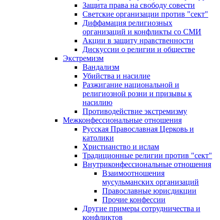
Защита права на свободу совести
Светские организации против "сект"
Диффамация религиозных
организаций и конфликты со СМИ
Акции в защиту нравственности
Дискуссии о религии и обществе
Экстремизм
Вандализм
Убийства и насилие
Разжигание национальной и
религиозной розни и призывы к
насилию
Противодействие экстремизму
Межконфессиональные отношения
Русская Православная Церковь и
католики
Христианство и ислам
Традиционные религии против "сект"
Внутриконфессиональные отношения
Взаимоотношения
мусульманских организаций
Православные юрисдикции
Прочие конфессии
Другие примеры сотрудничества и
конфликтов