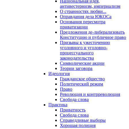
Национальная идея,
антивестернизм, империализм
О странностях любви...
Оправдания дела ЮКОСа
Основания пересмотра
приватизации
Предложения де-либерализовать
Конституцию и публичное право
Призывы к ужесточению
уголовного и уголовно-
процессуального
законодательства
Символические акции
Теории заговора
Идеология
Гражданское общество
Политический режим
Право
Революция и контрреволюция
Свобода слова
Практика
Приватность
Свобода слова
Справедливые выборы
Хорошая полиция