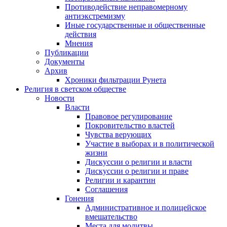
Противодействие неправомерному
антиэкстремизму
Иные государственные и общественные
действия
Мнения
Публикации
Документы
Архив
Хроники фильтрации Рунета
Религия в светском обществе
Новости
Власти
Правовое регулирование
Покровительство властей
Чувства верующих
Участие в выборах и в политической
жизни
Дискуссии о религии и власти
Дискуссии о религии и праве
Религии и карантин
Соглашения
Гонения
Административное и полицейское
вмешательство
Места для молитвы