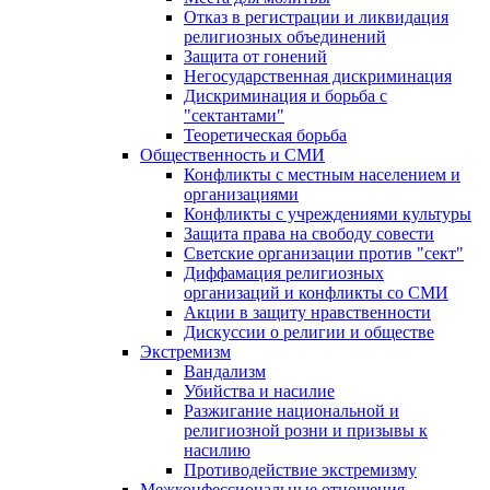
Отказ в регистрации и ликвидация
религиозных объединений
Защита от гонений
Негосударственная дискриминация
Дискриминация и борьба с
"сектантами"
Теоретическая борьба
Общественность и СМИ
Конфликты с местным населением и
организациями
Конфликты с учреждениями культуры
Защита права на свободу совести
Светские организации против "сект"
Диффамация религиозных
организаций и конфликты со СМИ
Акции в защиту нравственности
Дискуссии о религии и обществе
Экстремизм
Вандализм
Убийства и насилие
Разжигание национальной и
религиозной розни и призывы к
насилию
Противодействие экстремизму
Межконфессиональные отношения