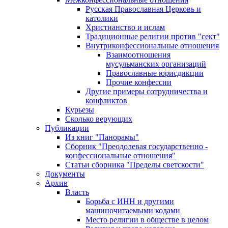
Русская Православная Церковь и
католики
Христианство и ислам
Традиционные религии против "сект"
Внутриконфессиональные отношения
Взаимоотношения
мусульманских организаций
Православные юрисдикции
Прочие конфессии
Другие примеры сотрудничества и
конфликтов
Курьезы
Сколько верующих
Публикации
Из книг "Панорамы"
Сборник "Преодолевая государственно -
конфессиональные отношения"
Статьи сборника "Пределы светскости"
Документы
Архив
Власть
Борьба с ИНН и другими
машиночитаемыми кодами
Место религии в обществе в целом