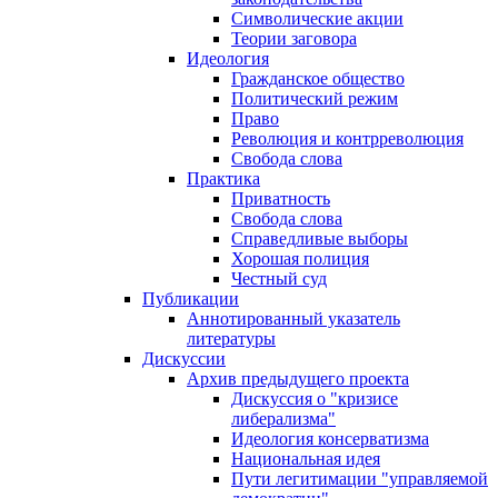
Символические акции
Теории заговора
Идеология
Гражданское общество
Политический режим
Право
Революция и контрреволюция
Свобода слова
Практика
Приватность
Свобода слова
Справедливые выборы
Хорошая полиция
Честный суд
Публикации
Аннотированный указатель
литературы
Дискуссии
Архив предыдущего проекта
Дискуссия о "кризисе
либерализма"
Идеология консерватизма
Национальная идея
Пути легитимации "управляемой