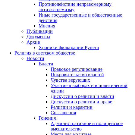
Противодействие неправомерному
антиэкстремизму
Иные государственные и общественные
действия
Мнения
Публикации
Документы
Архив
Хроники фильтрации Рунета
Религия в светском обществе
Новости
Власти
Правовое регулирование
Покровительство властей
Чувства верующих
Участие в выборах и в политической
жизни
Дискуссии о религии и власти
Дискуссии о религии и праве
Религии и карантин
Соглашения
Гонения
Административное и полицейское
вмешательство
Места для молитвы