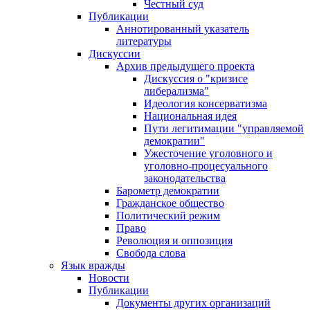
Честный суд
Публикации
Аннотированный указатель
литературы
Дискуссии
Архив предыдущего проекта
Дискуссия о "кризисе
либерализма"
Идеология консерватизма
Национальная идея
Пути легитимации "управляемой
демократии"
Ужесточение уголовного и
уголовно-процесуального
законодательства
Барометр демократии
Гражданское общество
Политический режим
Право
Революция и оппозиция
Свобода слова
Язык вражды
Новости
Публикации
Документы других организаций