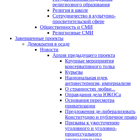
религиозного образования
Религия в школе
Сотрудничество в культурно-
просветительской сфере
Общественность и СМИ
Религиозные СМИ
Завершенные проекты
Демократия в осаде
Новости
Архив предыдущего проекта
Крупные мероприятия
консервативного толка
Курьезы
Национальная идея,
антивестернизм, империализм
О странностях любви...
Оправдания дела ЮКОСа
Основания пересмотра
приватизации
Предложения де-либерализовать
Конституцию и публичное право
Призывы к ужесточению
уголовного и уголовно-
процессуального
законодательства