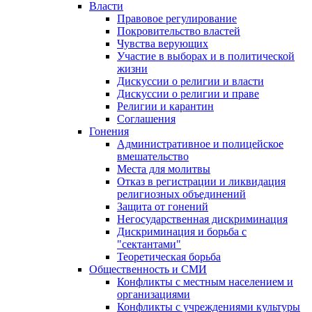
Власти
Правовое регулирование
Покровительство властей
Чувства верующих
Участие в выборах и в политической
жизни
Дискуссии о религии и власти
Дискуссии о религии и праве
Религии и карантин
Соглашения
Гонения
Административное и полицейское
вмешательство
Места для молитвы
Отказ в регистрации и ликвидация
религиозных объединений
Защита от гонений
Негосударственная дискриминация
Дискриминация и борьба с
"сектантами"
Теоретическая борьба
Общественность и СМИ
Конфликты с местным населением и
организациями
Конфликты с учреждениями культуры