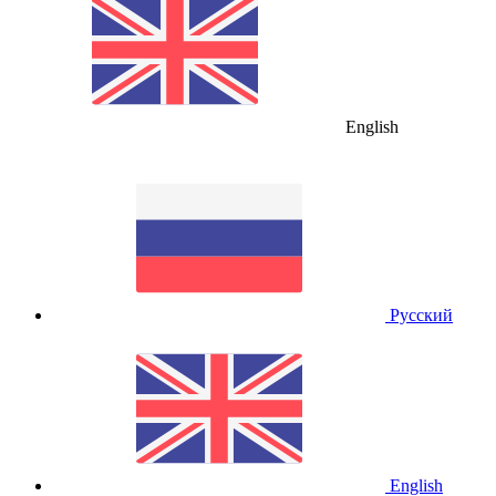
English
Русский
English