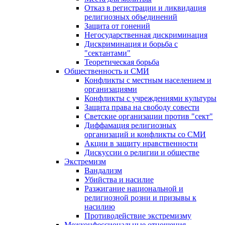
Отказ в регистрации и ликвидация
религиозных объединений
Защита от гонений
Негосударственная дискриминация
Дискриминация и борьба с
"сектантами"
Теоретическая борьба
Общественность и СМИ
Конфликты с местным населением и
организациями
Конфликты с учреждениями культуры
Защита права на свободу совести
Светские организации против "сект"
Диффамация религиозных
организаций и конфликты со СМИ
Акции в защиту нравственности
Дискуссии о религии и обществе
Экстремизм
Вандализм
Убийства и насилие
Разжигание национальной и
религиозной розни и призывы к
насилию
Противодействие экстремизму
Межконфессиональные отношения