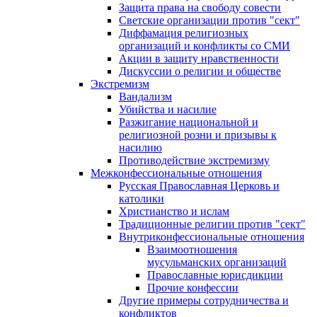
Защита права на свободу совести
Светские организации против "сект"
Диффамация религиозных
организаций и конфликты со СМИ
Акции в защиту нравственности
Дискуссии о религии и обществе
Экстремизм
Вандализм
Убийства и насилие
Разжигание национальной и
религиозной розни и призывы к
насилию
Противодействие экстремизму
Межконфессиональные отношения
Русская Православная Церковь и
католики
Христианство и ислам
Традиционные религии против "сект"
Внутриконфессиональные отношения
Взаимоотношения
мусульманских организаций
Православные юрисдикции
Прочие конфессии
Другие примеры сотрудничества и
конфликтов