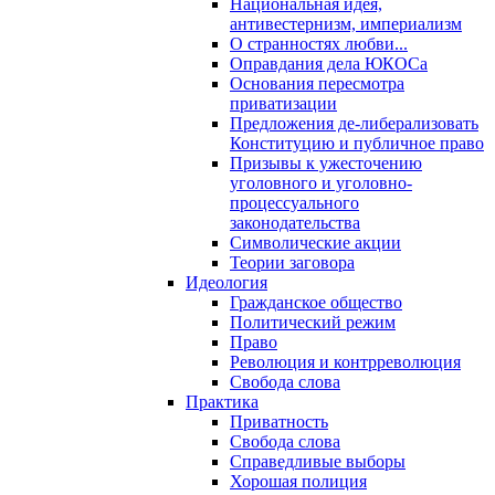
Национальная идея,
антивестернизм, империализм
О странностях любви...
Оправдания дела ЮКОСа
Основания пересмотра
приватизации
Предложения де-либерализовать
Конституцию и публичное право
Призывы к ужесточению
уголовного и уголовно-
процессуального
законодательства
Символические акции
Теории заговора
Идеология
Гражданское общество
Политический режим
Право
Революция и контрреволюция
Свобода слова
Практика
Приватность
Свобода слова
Справедливые выборы
Хорошая полиция