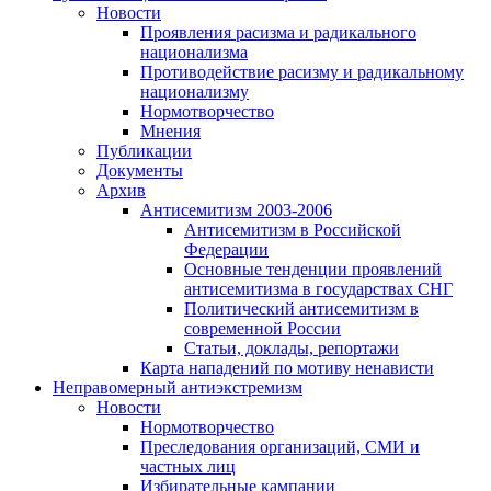
Новости
Проявления расизма и радикального
национализма
Противодействие расизму и радикальному
национализму
Нормотворчество
Мнения
Публикации
Документы
Архив
Антисемитизм 2003-2006
Антисемитизм в Российской
Федерации
Основные тенденции проявлений
антисемитизма в государствах СНГ
Политический антисемитизм в
современной России
Статьи, доклады, репортажи
Карта нападений по мотиву ненависти
Неправомерный антиэкстремизм
Новости
Нормотворчество
Преследования организаций, СМИ и
частных лиц
Избирательные кампании