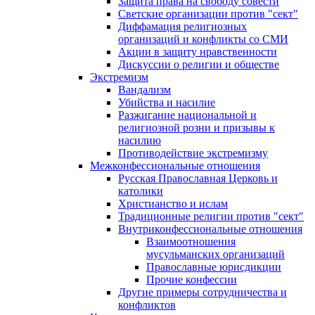
Защита права на свободу совести
Светские организации против "сект"
Диффамация религиозных
организаций и конфликты со СМИ
Акции в защиту нравственности
Дискуссии о религии и обществе
Экстремизм
Вандализм
Убийства и насилие
Разжигание национальной и
религиозной розни и призывы к
насилию
Противодействие экстремизму
Межконфессиональные отношения
Русская Православная Церковь и
католики
Христианство и ислам
Традиционные религии против "сект"
Внутриконфессиональные отношения
Взаимоотношения
мусульманских организаций
Православные юрисдикции
Прочие конфессии
Другие примеры сотрудничества и
конфликтов