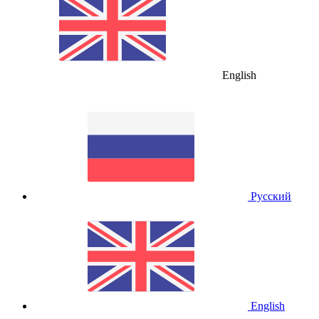
English
Русский
English