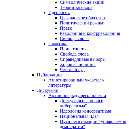
Символические акции
Теории заговора
Идеология
Гражданское общество
Политический режим
Право
Революция и контрреволюция
Свобода слова
Практика
Приватность
Свобода слова
Справедливые выборы
Хорошая полиция
Честный суд
Публикации
Аннотированный указатель
литературы
Дискуссии
Архив предыдущего проекта
Дискуссия о "кризисе
либерализма"
Идеология консерватизма
Национальная идея
Пути легитимации "управляемой
демократии"