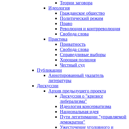
Теории заговора
Идеология
Гражданское общество
Политический режим
Право
Революция и контрреволюция
Свобода слова
Практика
Приватность
Свобода слова
Справедливые выборы
Хорошая полиция
Честный суд
Публикации
Аннотированный указатель
литературы
Дискуссии
Архив предыдущего проекта
Дискуссия о "кризисе
либерализма"
Идеология консерватизма
Национальная идея
Пути легитимации "управляемой
демократии"
Ужесточение уголовного и