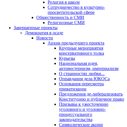
Религия в школе
Сотрудничество в культурно-
просветительской сфере
Общественность и СМИ
Религиозные СМИ
Завершенные проекты
Демократия в осаде
Новости
Архив предыдущего проекта
Крупные мероприятия
консервативного толка
Курьезы
Национальная идея,
антивестернизм, империализм
О странностях любви...
Оправдания дела ЮКОСа
Основания пересмотра
приватизации
Предложения де-либерализовать
Конституцию и публичное право
Призывы к ужесточению
уголовного и уголовно-
процессуального
законодательства
Символические акции