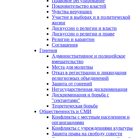
Правовое регулирование
Покровительство властей
Чувства верующих
Участие в выборах и в политической
жизни
Дискуссии о религии и власти
Дискуссии о религии и праве
Религии и карантин
Соглашения
Гонения
Административное и полицейское
вмешательство
Места для молитвы
Отказ в регистрации и ликвидация
религиозных объединений
Защита от гонений
Негосударственная дискриминация
Дискриминация и борьба с
"сектантами"
Теоретическая борьба
Общественность и СМИ
Конфликты с местным населением и
организациями
Конфликты с учреждениями культуры
Защита права на свободу совести