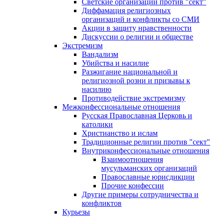
Светские организации против "сект"
Диффамация религиозных
организаций и конфликты со СМИ
Акции в защиту нравственности
Дискуссии о религии и обществе
Экстремизм
Вандализм
Убийства и насилие
Разжигание национальной и
религиозной розни и призывы к
насилию
Противодействие экстремизму
Межконфессиональные отношения
Русская Православная Церковь и
католики
Христианство и ислам
Традиционные религии против "сект"
Внутриконфессиональные отношения
Взаимоотношения
мусульманских организаций
Православные юрисдикции
Прочие конфессии
Другие примеры сотрудничества и
конфликтов
Курьезы