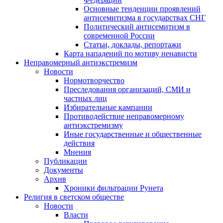
Основные тенденции проявлений
антисемитизма в государствах СНГ
Политический антисемитизм в
современной России
Статьи, доклады, репортажи
Карта нападений по мотиву ненависти
Неправомерный антиэкстремизм
Новости
Нормотворчество
Преследования организаций, СМИ и
частных лиц
Избирательные кампании
Противодействие неправомерному
антиэкстремизму
Иные государственные и общественные
действия
Мнения
Публикации
Документы
Архив
Хроники фильтрации Рунета
Религия в светском обществе
Новости
Власти