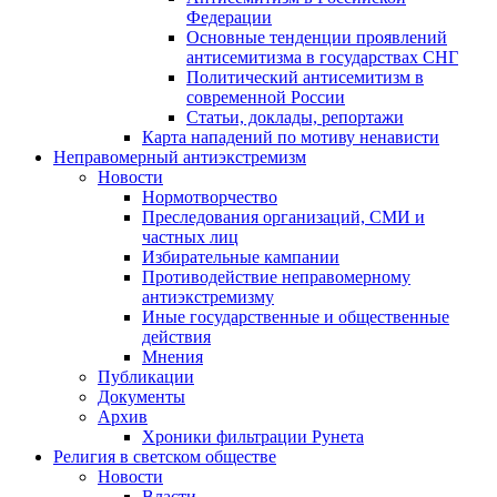
Федерации
Основные тенденции проявлений
антисемитизма в государствах СНГ
Политический антисемитизм в
современной России
Статьи, доклады, репортажи
Карта нападений по мотиву ненависти
Неправомерный антиэкстремизм
Новости
Нормотворчество
Преследования организаций, СМИ и
частных лиц
Избирательные кампании
Противодействие неправомерному
антиэкстремизму
Иные государственные и общественные
действия
Мнения
Публикации
Документы
Архив
Хроники фильтрации Рунета
Религия в светском обществе
Новости
Власти