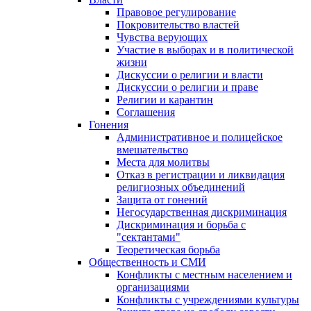
Правовое регулирование
Покровительство властей
Чувства верующих
Участие в выборах и в политической
жизни
Дискуссии о религии и власти
Дискуссии о религии и праве
Религии и карантин
Соглашения
Гонения
Административное и полицейское
вмешательство
Места для молитвы
Отказ в регистрации и ликвидация
религиозных объединений
Защита от гонений
Негосударственная дискриминация
Дискриминация и борьба с
"сектантами"
Теоретическая борьба
Общественность и СМИ
Конфликты с местным населением и
организациями
Конфликты с учреждениями культуры