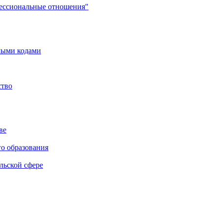
фессиональные отношения"
мыми кодами
ство
ве
го образования
льской сфере