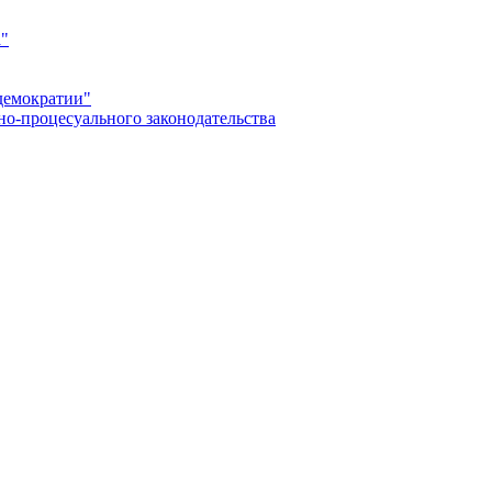
а"
демократии"
но-процесуального законодательства