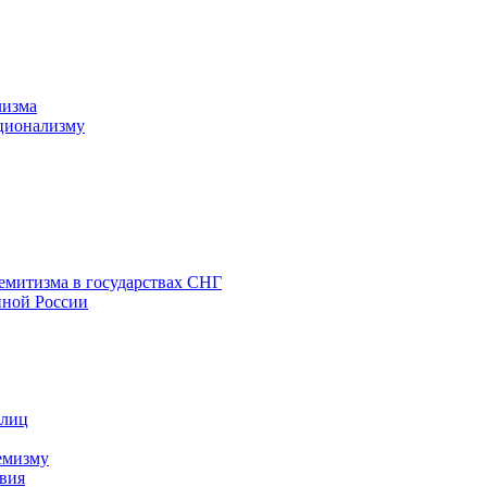
лизма
ционализму
емитизма в государствах СНГ
нной России
 лиц
емизму
вия