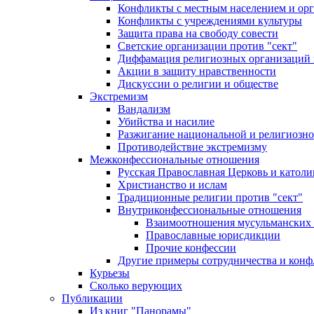
Конфликты с местным населением и ор
Конфликты с учреждениями культуры
Защита права на свободу совести
Светские организации против "сект"
Диффамация религиозных организаций
Акции в защиту нравственности
Дискуссии о религии и обществе
Экстремизм
Вандализм
Убийства и насилие
Разжигание национальной и религиозно
Противодействие экстремизму
Межконфессиональные отношения
Русская Православная Церковь и католи
Христианство и ислам
Традиционные религии против "сект"
Внутриконфессиональные отношения
Взаимоотношения мусульманских 
Православные юрисдикции
Прочие конфессии
Другие примеры сотрудничества и конф
Курьезы
Сколько верующих
Публикации
Из книг "Панорамы"