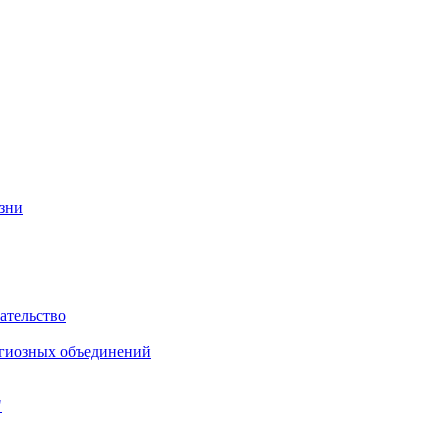
изни
ательство
игиозных объединений
"