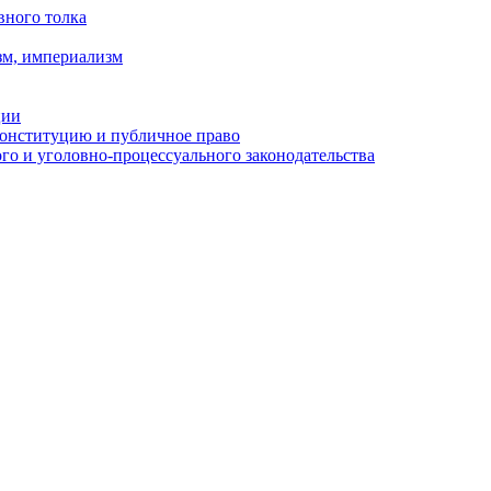
вного толка
зм, империализм
ции
Конституцию и публичное право
о и уголовно-процессуального законодательства