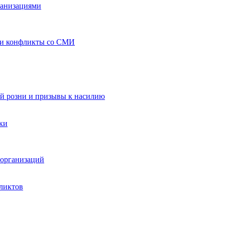
ганизациями
 и конфликты со СМИ
й розни и призывы к насилию
ки
организаций
ликтов