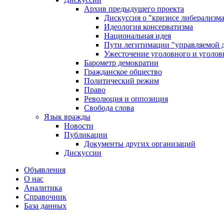
Архив предыдущего проекта
Дискуссия о "кризисе либерализм
Идеология консерватизма
Национальная идея
Пути легитимации "управляемой 
Ужесточение уголовного и уголов
Барометр демократии
Гражданское общество
Политический режим
Право
Революция и оппозиция
Свобода слова
Язык вражды
Новости
Публикации
Документы других организаций
Дискуссии
Объявления
О нас
Аналитика
Справочник
База данных