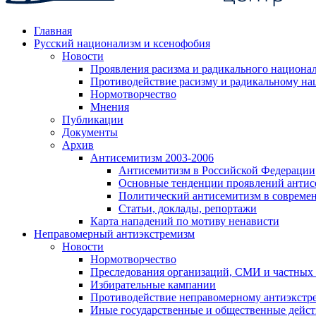
Главная
Русский национализм и ксенофобия
Новости
Проявления расизма и радикального национа
Противодействие расизму и радикальному на
Нормотворчество
Мнения
Публикации
Документы
Архив
Антисемитизм 2003-2006
Антисемитизм в Российской Федерации
Основные тенденции проявлений антис
Политический антисемитизм в совреме
Статьи, доклады, репортажи
Карта нападений по мотиву ненависти
Неправомерный антиэкстремизм
Новости
Нормотворчество
Преследования организаций, СМИ и частных
Избирательные кампании
Противодействие неправомерному антиэкстр
Иные государственные и общественные дейст