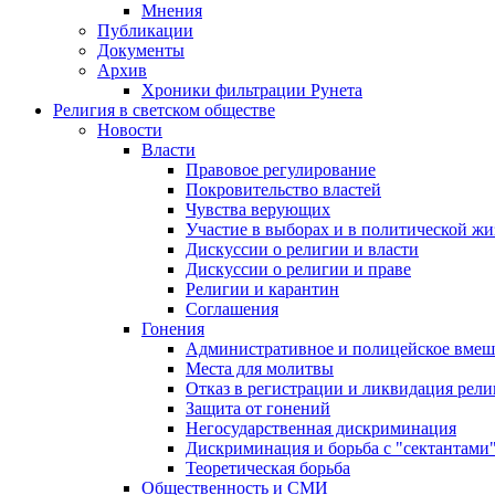
Мнения
Публикации
Документы
Архив
Хроники фильтрации Рунета
Религия в светском обществе
Новости
Власти
Правовое регулирование
Покровительство властей
Чувства верующих
Участие в выборах и в политической ж
Дискуссии о религии и власти
Дискуссии о религии и праве
Религии и карантин
Соглашения
Гонения
Административное и полицейское вмеш
Места для молитвы
Отказ в регистрации и ликвидация рел
Защита от гонений
Негосударственная дискриминация
Дискриминация и борьба с "сектантами
Теоретическая борьба
Общественность и СМИ