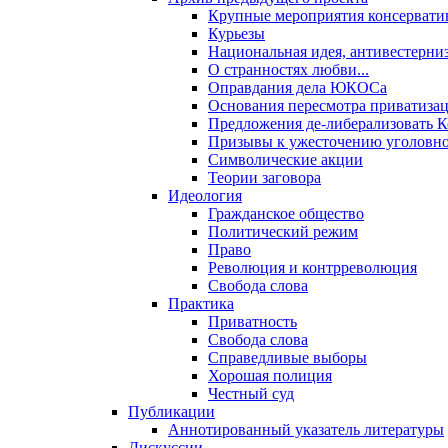
Крупные мероприятия консервати
Курьезы
Национальная идея, антивестерни
О странностях любви...
Оправдания дела ЮКОСа
Основания пересмотра приватиза
Предложения де-либерализовать 
Призывы к ужесточению уголовног
Символические акции
Теории заговора
Идеология
Гражданское общество
Политический режим
Право
Революция и контрреволюция
Свобода слова
Практика
Приватность
Свобода слова
Справедливые выборы
Хорошая полиция
Честный суд
Публикации
Аннотированный указатель литературы
Дискуссии