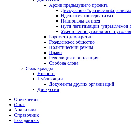
Архив предыдущего проекта
Дискуссия о "кризисе либерализм
Идеология консерватизма
Национальная идея
Пути легитимации "управляемой 
Ужесточение уголовного и уголов
Барометр демократии
Гражданское общество
Политический режим
Право
Революция и оппозиция
Свобода слова
Язык вражды
Новости
Публикации
Документы других организаций
Дискуссии
Объявления
О нас
Аналитика
Справочник
База данных