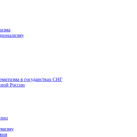
лизма
ционализму
емитизма в государствах СНГ
нной России
 лиц
емизму
вия