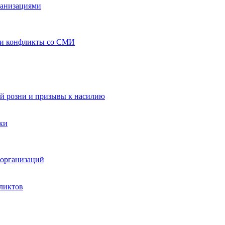
ганизациями
 и конфликты со СМИ
й розни и призывы к насилию
ки
организаций
ликтов