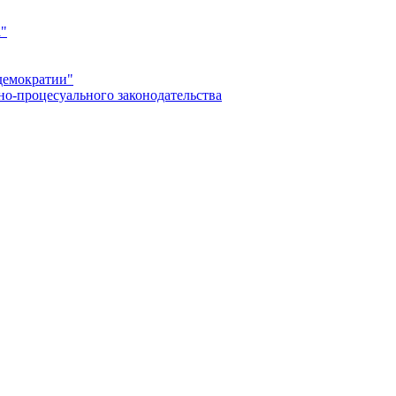
а"
демократии"
но-процесуального законодательства