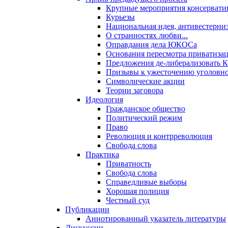
Крупные мероприятия консервати
Курьезы
Национальная идея, антивестерни
О странностях любви...
Оправдания дела ЮКОСа
Основания пересмотра приватиза
Предложения де-либерализовать 
Призывы к ужесточению уголовног
Символические акции
Теории заговора
Идеология
Гражданское общество
Политический режим
Право
Революция и контрреволюция
Свобода слова
Практика
Приватность
Свобода слова
Справедливые выборы
Хорошая полиция
Честный суд
Публикации
Аннотированный указатель литературы
Дискуссии