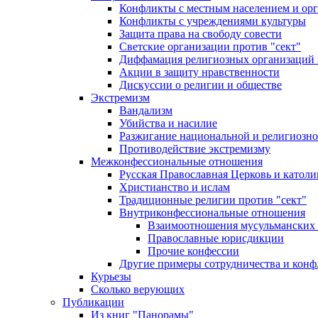
Конфликты с местным населением и ор
Конфликты с учреждениями культуры
Защита права на свободу совести
Светские организации против "сект"
Диффамация религиозных организаций
Акции в защиту нравственности
Дискуссии о религии и обществе
Экстремизм
Вандализм
Убийства и насилие
Разжигание национальной и религиозно
Противодействие экстремизму
Межконфессиональные отношения
Русская Православная Церковь и католи
Христианство и ислам
Традиционные религии против "сект"
Внутриконфессиональные отношения
Взаимоотношения мусульманских 
Православные юрисдикции
Прочие конфессии
Другие примеры сотрудничества и конф
Курьезы
Сколько верующих
Публикации
Из книг "Панорамы"