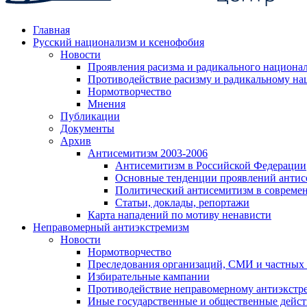
Главная
Русский национализм и ксенофобия
Новости
Проявления расизма и радикального национа
Противодействие расизму и радикальному на
Нормотворчество
Мнения
Публикации
Документы
Архив
Антисемитизм 2003-2006
Антисемитизм в Российской Федерации
Основные тенденции проявлений антис
Политический антисемитизм в совреме
Статьи, доклады, репортажи
Карта нападений по мотиву ненависти
Неправомерный антиэкстремизм
Новости
Нормотворчество
Преследования организаций, СМИ и частных
Избирательные кампании
Противодействие неправомерному антиэкстр
Иные государственные и общественные дейст