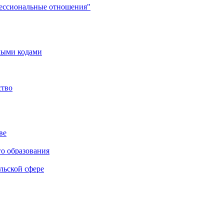
фессиональные отношения"
мыми кодами
ство
ве
го образования
льской сфере