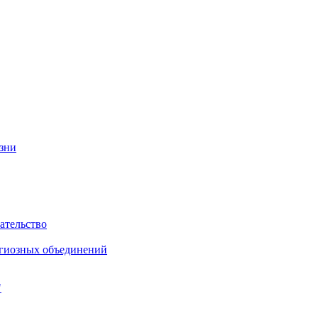
изни
ательство
игиозных объединений
"