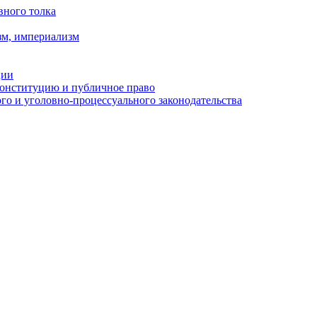
вного толка
зм, империализм
ции
Конституцию и публичное право
о и уголовно-процессуального законодательства