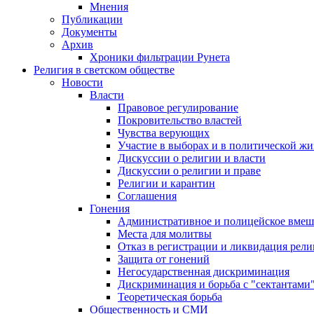
Мнения
Публикации
Документы
Архив
Хроники фильтрации Рунета
Религия в светском обществе
Новости
Власти
Правовое регулирование
Покровительство властей
Чувства верующих
Участие в выборах и в политической ж
Дискуссии о религии и власти
Дискуссии о религии и праве
Религии и карантин
Соглашения
Гонения
Административное и полицейское вмеш
Места для молитвы
Отказ в регистрации и ликвидация рел
Защита от гонений
Негосударственная дискриминация
Дискриминация и борьба с "сектантами
Теоретическая борьба
Общественность и СМИ