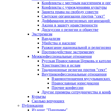
Конфликты с местным населением и ор
Конфликты с учреждениями культуры
Защита права на свободу совести
Светские организации против "сект"
Диффамация религиозных организаций
Акции в защиту нравственности
Дискуссии о религии и обществе
Экстремизм
Вандализм
Убийства и насилие
Разжигание национальной и религиозно
Противодействие экстремизму
Межконфессиональные отношения
Русская Православная Церковь и католи
Христианство и ислам
Традиционные религии против "сект"
Внутриконфессиональные отношения
Взаимоотношения мусульманских 
Православные юрисдикции
Прочие конфессии
Другие примеры сотрудничества и конф
Курьезы
Сколько верующих
Публикации
Из книг "Панорамы"