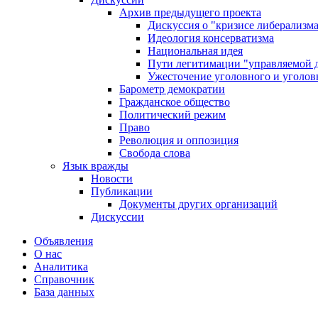
Архив предыдущего проекта
Дискуссия о "кризисе либерализм
Идеология консерватизма
Национальная идея
Пути легитимации "управляемой 
Ужесточение уголовного и уголов
Барометр демократии
Гражданское общество
Политический режим
Право
Революция и оппозиция
Свобода слова
Язык вражды
Новости
Публикации
Документы других организаций
Дискуссии
Объявления
О нас
Аналитика
Справочник
База данных