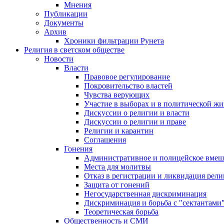
Мнения
Публикации
Документы
Архив
Хроники фильтрации Рунета
Религия в светском обществе
Новости
Власти
Правовое регулирование
Покровительство властей
Чувства верующих
Участие в выборах и в политической ж
Дискуссии о религии и власти
Дискуссии о религии и праве
Религии и карантин
Соглашения
Гонения
Административное и полицейское вмеш
Места для молитвы
Отказ в регистрации и ликвидация рел
Защита от гонений
Негосударственная дискриминация
Дискриминация и борьба с "сектантами
Теоретическая борьба
Общественность и СМИ