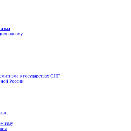
лизма
ционализму
емитизма в государствах СНГ
нной России
 лиц
емизму
вия