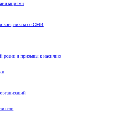
ганизациями
 и конфликты со СМИ
й розни и призывы к насилию
ки
организаций
ликтов