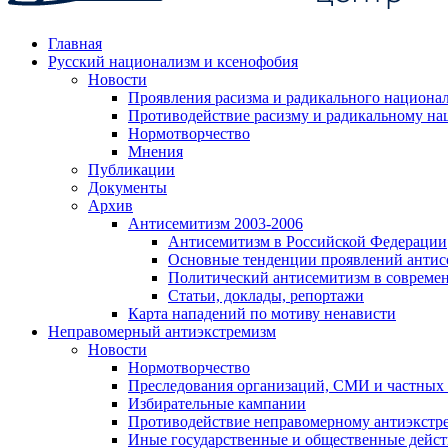
Главная
Русский национализм и ксенофобия
Новости
Проявления расизма и радикального национа
Противодействие расизму и радикальному на
Нормотворчество
Мнения
Публикации
Документы
Архив
Антисемитизм 2003-2006
Антисемитизм в Российской Федерации
Основные тенденции проявлений антис
Политический антисемитизм в совреме
Статьи, доклады, репортажи
Карта нападений по мотиву ненависти
Неправомерный антиэкстремизм
Новости
Нормотворчество
Преследования организаций, СМИ и частных
Избирательные кампании
Противодействие неправомерному антиэкстр
Иные государственные и общественные дейст