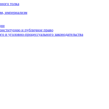
вного толка
зм, империализм
ции
Конституцию и публичное право
о и уголовно-процессуального законодательства