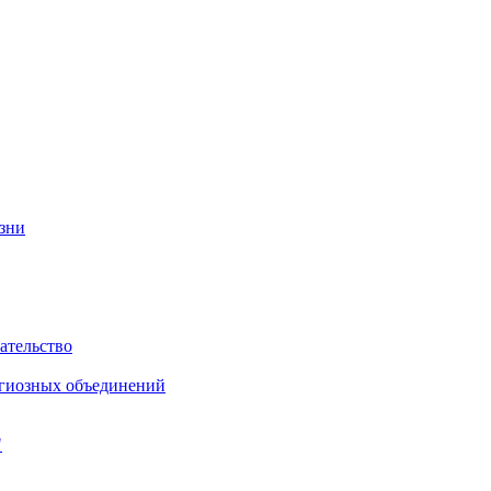
изни
ательство
игиозных объединений
"