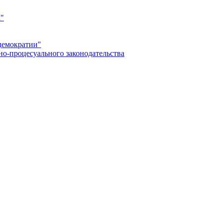
а"
демократии"
но-процесуального законодательства