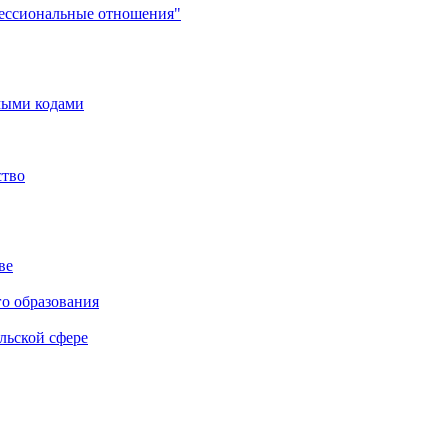
фессиональные отношения"
мыми кодами
ство
ве
го образования
льской сфере