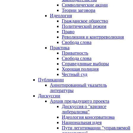
Символические акции
Теории заговора
Идеология
Гражданское общество
Политический режим
Право
Революция и контрреволюция
Свобода слова
Практика
Приватность
Свобода слова
Справедливые выборы
Хорошая полиция
Честный суд
Публикации
Аннотированный указатель
литературы
Дискуссии
Архив предыдущего проекта
Дискуссия о "кризисе
либерализма"
Идеология консерватизма
Национальная идея
Пути легитимации "управляемой