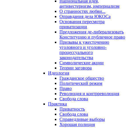
Национальная идея,
антивестернизм, империализм
О странностях любви...
Оправдания дела ЮКОСа
Основания пересмотра
приватизации
Предложения де-либерализовать
Конституцию и публичное право
Призывы к ужесточению
уголовного и уголовно-
процессуального
законодательства
Символические акции
Теории заговора
Идеология
Гражданское общество
Политический режим
Право
Революция и контрреволюция
Свобода слова
Практика
Приватность
Свобода слова
Справедливые выборы
Хорошая полиция