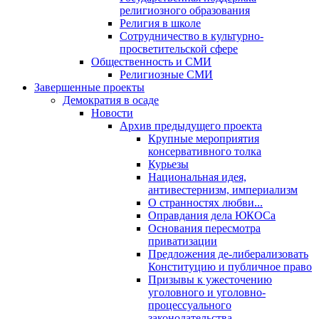
религиозного образования
Религия в школе
Сотрудничество в культурно-
просветительской сфере
Общественность и СМИ
Религиозные СМИ
Завершенные проекты
Демократия в осаде
Новости
Архив предыдущего проекта
Крупные мероприятия
консервативного толка
Курьезы
Национальная идея,
антивестернизм, империализм
О странностях любви...
Оправдания дела ЮКОСа
Основания пересмотра
приватизации
Предложения де-либерализовать
Конституцию и публичное право
Призывы к ужесточению
уголовного и уголовно-
процессуального
законодательства