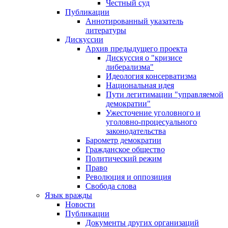
Честный суд
Публикации
Аннотированный указатель
литературы
Дискуссии
Архив предыдущего проекта
Дискуссия о "кризисе
либерализма"
Идеология консерватизма
Национальная идея
Пути легитимации "управляемой
демократии"
Ужесточение уголовного и
уголовно-процесуального
законодательства
Барометр демократии
Гражданское общество
Политический режим
Право
Революция и оппозиция
Свобода слова
Язык вражды
Новости
Публикации
Документы других организаций