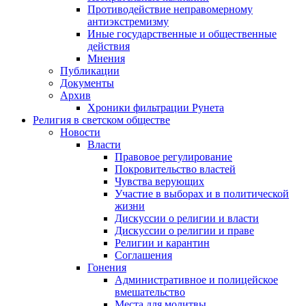
Противодействие неправомерному
антиэкстремизму
Иные государственные и общественные
действия
Мнения
Публикации
Документы
Архив
Хроники фильтрации Рунета
Религия в светском обществе
Новости
Власти
Правовое регулирование
Покровительство властей
Чувства верующих
Участие в выборах и в политической
жизни
Дискуссии о религии и власти
Дискуссии о религии и праве
Религии и карантин
Соглашения
Гонения
Административное и полицейское
вмешательство
Места для молитвы