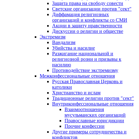
Защита права на свободу совести
Светские организации против "сект"
Диффамация религиозных
организаций и конфликты со СМИ
Акции в защиту нравственности
Дискуссии о религии и обществе
Экстремизм
Вандализм
Убийства и насилие
Разжигание национальной и
религиозной розни и призывы к
насилию
Противодействие экстремизму
Межконфессиональные отношения
Русская Православная Церковь и
католики
Христианство и ислам
Традиционные религии против "сект"
Внутриконфессиональные отношения
Взаимоотношения
мусульманских организаций
Православные юрисдикции
Прочие конфессии
Другие примеры сотрудничества и
конфликтов