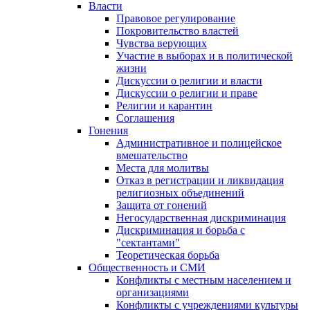
Власти
Правовое регулирование
Покровительство властей
Чувства верующих
Участие в выборах и в политической
жизни
Дискуссии о религии и власти
Дискуссии о религии и праве
Религии и карантин
Соглашения
Гонения
Административное и полицейское
вмешательство
Места для молитвы
Отказ в регистрации и ликвидация
религиозных объединений
Защита от гонений
Негосударственная дискриминация
Дискриминация и борьба с
"сектантами"
Теоретическая борьба
Общественность и СМИ
Конфликты с местным населением и
организациями
Конфликты с учреждениями культуры