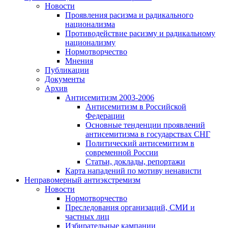
Новости
Проявления расизма и радикального
национализма
Противодействие расизму и радикальному
национализму
Нормотворчество
Мнения
Публикации
Документы
Архив
Антисемитизм 2003-2006
Антисемитизм в Российской
Федерации
Основные тенденции проявлений
антисемитизма в государствах СНГ
Политический антисемитизм в
современной России
Статьи, доклады, репортажи
Карта нападений по мотиву ненависти
Неправомерный антиэкстремизм
Новости
Нормотворчество
Преследования организаций, СМИ и
частных лиц
Избирательные кампании