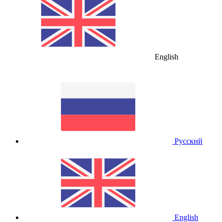
English
Русский
English