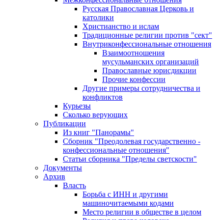
Русская Православная Церковь и
католики
Христианство и ислам
Традиционные религии против "сект"
Внутриконфессиональные отношения
Взаимоотношения
мусульманских организаций
Православные юрисдикции
Прочие конфессии
Другие примеры сотрудничества и
конфликтов
Курьезы
Сколько верующих
Публикации
Из книг "Панорамы"
Сборник "Преодолевая государственно -
конфессиональные отношения"
Статьи сборника "Пределы светскости"
Документы
Архив
Власть
Борьба с ИНН и другими
машиночитаемыми кодами
Место религии в обществе в целом