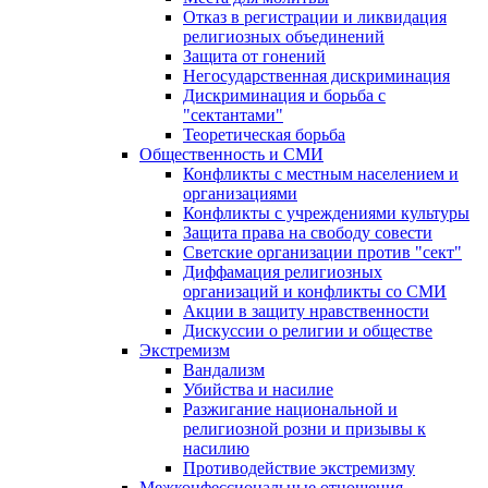
Отказ в регистрации и ликвидация
религиозных объединений
Защита от гонений
Негосударственная дискриминация
Дискриминация и борьба с
"сектантами"
Теоретическая борьба
Общественность и СМИ
Конфликты с местным населением и
организациями
Конфликты с учреждениями культуры
Защита права на свободу совести
Светские организации против "сект"
Диффамация религиозных
организаций и конфликты со СМИ
Акции в защиту нравственности
Дискуссии о религии и обществе
Экстремизм
Вандализм
Убийства и насилие
Разжигание национальной и
религиозной розни и призывы к
насилию
Противодействие экстремизму
Межконфессиональные отношения