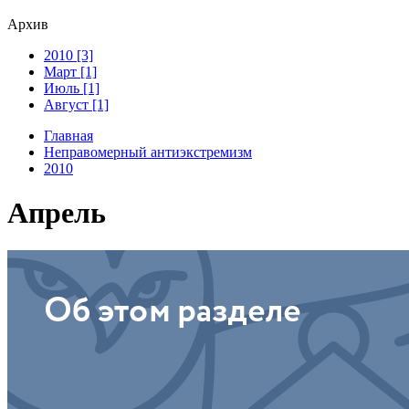
Архив
2010 [3]
Март [1]
Июль [1]
Август [1]
Главная
Неправомерный антиэкстремизм
2010
Апрель