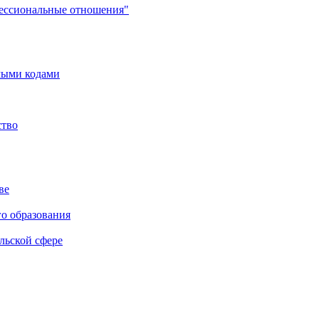
фессиональные отношения"
мыми кодами
ство
ве
го образования
льской сфере