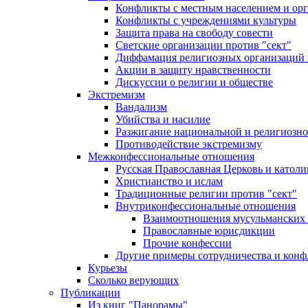
Конфликты с местным населением и ор
Конфликты с учреждениями культуры
Защита права на свободу совести
Светские организации против "сект"
Диффамация религиозных организаций
Акции в защиту нравственности
Дискуссии о религии и обществе
Экстремизм
Вандализм
Убийства и насилие
Разжигание национальной и религиозно
Противодействие экстремизму
Межконфессиональные отношения
Русская Православная Церковь и католи
Христианство и ислам
Традиционные религии против "сект"
Внутриконфессиональные отношения
Взаимоотношения мусульманских 
Православные юрисдикции
Прочие конфессии
Другие примеры сотрудничества и конф
Курьезы
Сколько верующих
Публикации
Из книг "Панорамы"