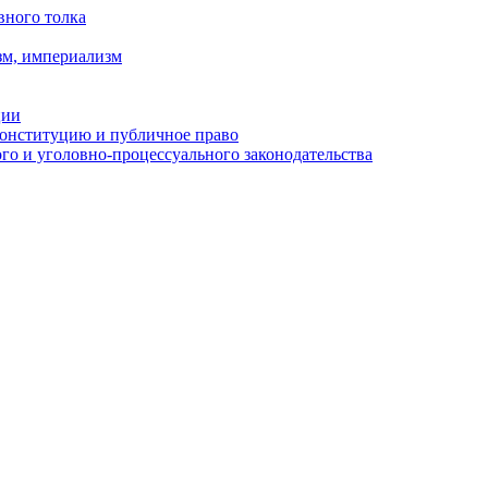
вного толка
зм, империализм
ции
Конституцию и публичное право
о и уголовно-процессуального законодательства