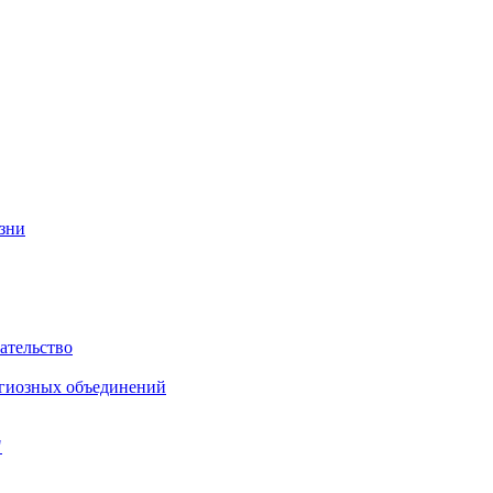
изни
ательство
игиозных объединений
"