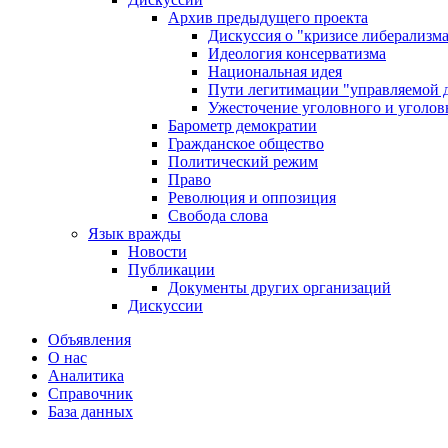
Архив предыдущего проекта
Дискуссия о "кризисе либерализм
Идеология консерватизма
Национальная идея
Пути легитимации "управляемой 
Ужесточение уголовного и уголов
Барометр демократии
Гражданское общество
Политический режим
Право
Революция и оппозиция
Свобода слова
Язык вражды
Новости
Публикации
Документы других организаций
Дискуссии
Объявления
О нас
Аналитика
Справочник
База данных