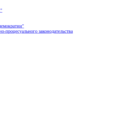
а"
демократии"
но-процесуального законодательства