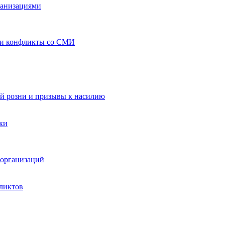
ганизациями
 и конфликты со СМИ
й розни и призывы к насилию
ки
организаций
ликтов