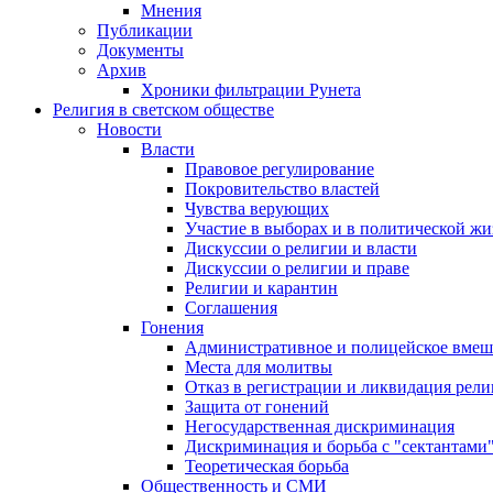
Мнения
Публикации
Документы
Архив
Хроники фильтрации Рунета
Религия в светском обществе
Новости
Власти
Правовое регулирование
Покровительство властей
Чувства верующих
Участие в выборах и в политической ж
Дискуссии о религии и власти
Дискуссии о религии и праве
Религии и карантин
Соглашения
Гонения
Административное и полицейское вмеш
Места для молитвы
Отказ в регистрации и ликвидация рел
Защита от гонений
Негосударственная дискриминация
Дискриминация и борьба с "сектантами
Теоретическая борьба
Общественность и СМИ