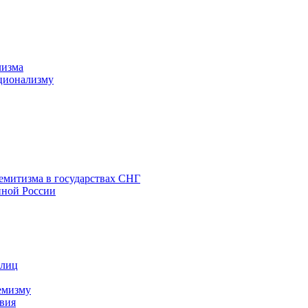
лизма
ционализму
емитизма в государствах СНГ
нной России
 лиц
емизму
вия