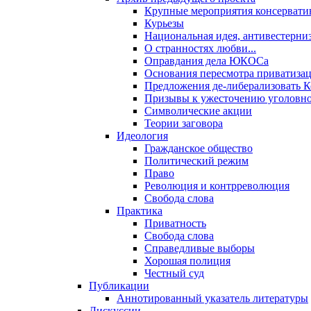
Крупные мероприятия консервати
Курьезы
Национальная идея, антивестерни
О странностях любви...
Оправдания дела ЮКОСа
Основания пересмотра приватиза
Предложения де-либерализовать 
Призывы к ужесточению уголовног
Символические акции
Теории заговора
Идеология
Гражданское общество
Политический режим
Право
Революция и контрреволюция
Свобода слова
Практика
Приватность
Свобода слова
Справедливые выборы
Хорошая полиция
Честный суд
Публикации
Аннотированный указатель литературы
Дискуссии