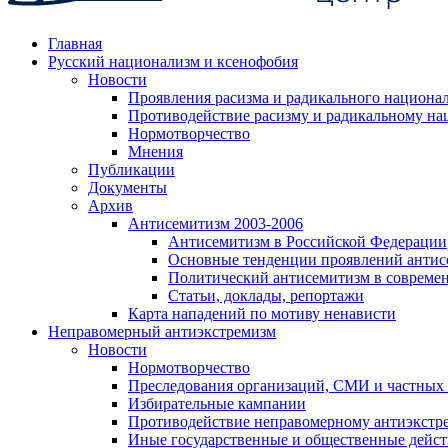
Главная
Русский национализм и ксенофобия
Новости
Проявления расизма и радикального национа
Противодействие расизму и радикальному на
Нормотворчество
Мнения
Публикации
Документы
Архив
Антисемитизм 2003-2006
Антисемитизм в Российской Федерации
Основные тенденции проявлений антис
Политический антисемитизм в совреме
Статьи, доклады, репортажи
Карта нападений по мотиву ненависти
Неправомерный антиэкстремизм
Новости
Нормотворчество
Преследования организаций, СМИ и частных
Избирательные кампании
Противодействие неправомерному антиэкстр
Иные государственные и общественные дейст