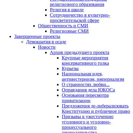
религиозного образования
Религия в школе
Сотрудничество в культурно-
просветительской сфере
Общественность и СМИ
Религиозные СМИ
Завершенные проекты
Демократия в осаде
Новости
Архив предыдущего проекта
Крупные мероприятия
консервативного толка
Курьезы
Национальная идея,
антивестернизм, империализм
О странностях любви...
Оправдания дела ЮКОСа
Основания пересмотра
приватизации
Предложения де-либерализовать
Конституцию и публичное право
Призывы к ужесточению
уголовного и уголовно-
процессуального
законодательства