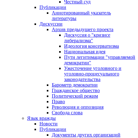
Честный суд
Публикации
Аннотированный указатель
литературы
Дискуссии
Архив предыдущего проекта
Дискуссия о "кризисе
либерализма"
Идеология консерватизма
Национальная идея
Пути легитимации "управляемой
демократии"
Ужесточение уголовного и
уголовно-процесуального
законодательства
Барометр демократии
Гражданское общество
Политический режим
Право
Революция и оппозиция
Свобода слова
Язык вражды
Новости
Публикации
Документы других организаций