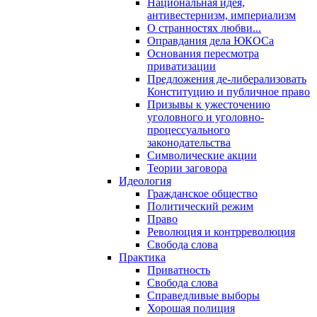
Национальная идея,
антивестернизм, империализм
О странностях любви...
Оправдания дела ЮКОСа
Основания пересмотра
приватизации
Предложения де-либерализовать
Конституцию и публичное право
Призывы к ужесточению
уголовного и уголовно-
процессуального
законодательства
Символические акции
Теории заговора
Идеология
Гражданское общество
Политический режим
Право
Революция и контрреволюция
Свобода слова
Практика
Приватность
Свобода слова
Справедливые выборы
Хорошая полиция