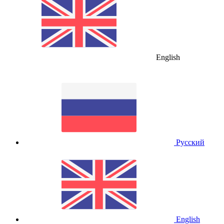
English
Русский
English