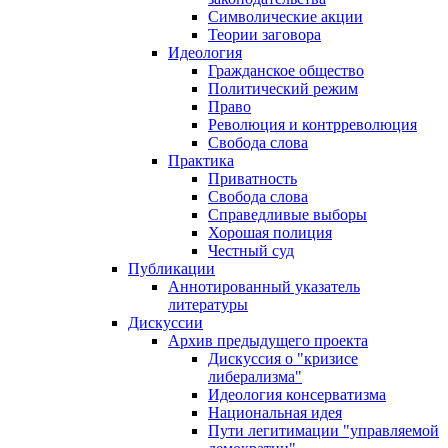
Символические акции
Теории заговора
Идеология
Гражданское общество
Политический режим
Право
Революция и контрреволюция
Свобода слова
Практика
Приватность
Свобода слова
Справедливые выборы
Хорошая полиция
Честный суд
Публикации
Аннотированный указатель
литературы
Дискуссии
Архив предыдущего проекта
Дискуссия о "кризисе
либерализма"
Идеология консерватизма
Национальная идея
Пути легитимации "управляемой