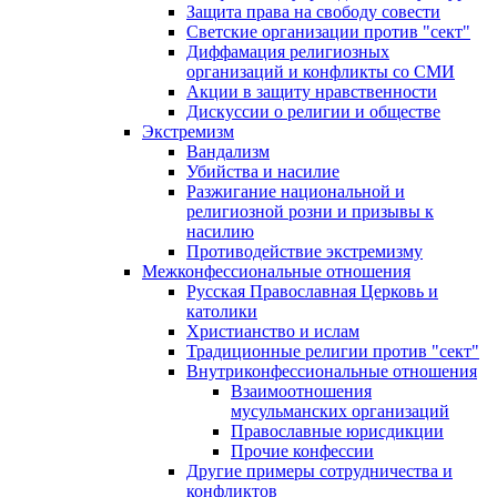
Защита права на свободу совести
Светские организации против "сект"
Диффамация религиозных
организаций и конфликты со СМИ
Акции в защиту нравственности
Дискуссии о религии и обществе
Экстремизм
Вандализм
Убийства и насилие
Разжигание национальной и
религиозной розни и призывы к
насилию
Противодействие экстремизму
Межконфессиональные отношения
Русская Православная Церковь и
католики
Христианство и ислам
Традиционные религии против "сект"
Внутриконфессиональные отношения
Взаимоотношения
мусульманских организаций
Православные юрисдикции
Прочие конфессии
Другие примеры сотрудничества и
конфликтов