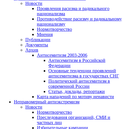
Новости
Проявления расизма и радикального
национализма
Противодействие расизму и радикальному
национализму
Нормотворчество
Мнения
Публикации
Документы
Архив
Антисемитизм 2003-2006
Антисемитизм в Российской
Федерации
Основные тенденции проявлений
антисемитизма в государствах СНГ
Политический антисемитизм в
современной России
Статьи, доклады, репортажи
Карта нападений по мотиву ненависти
Неправомерный антиэкстремизм
Новости
Нормотворчество
Преследования организаций, СМИ и
частных лиц
Избирательные кампании