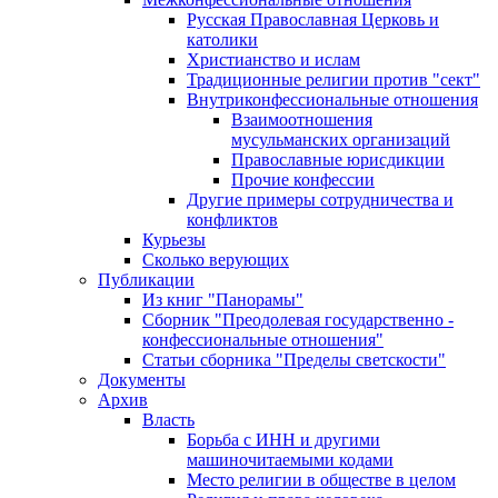
Русская Православная Церковь и
католики
Христианство и ислам
Традиционные религии против "сект"
Внутриконфессиональные отношения
Взаимоотношения
мусульманских организаций
Православные юрисдикции
Прочие конфессии
Другие примеры сотрудничества и
конфликтов
Курьезы
Сколько верующих
Публикации
Из книг "Панорамы"
Сборник "Преодолевая государственно -
конфессиональные отношения"
Статьи сборника "Пределы светскости"
Документы
Архив
Власть
Борьба с ИНН и другими
машиночитаемыми кодами
Место религии в обществе в целом