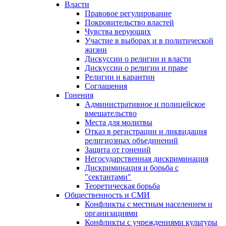
Власти
Правовое регулирование
Покровительство властей
Чувства верующих
Участие в выборах и в политической
жизни
Дискуссии о религии и власти
Дискуссии о религии и праве
Религии и карантин
Соглашения
Гонения
Административное и полицейское
вмешательство
Места для молитвы
Отказ в регистрации и ликвидация
религиозных объединений
Защита от гонений
Негосударственная дискриминация
Дискриминация и борьба с
"сектантами"
Теоретическая борьба
Общественность и СМИ
Конфликты с местным населением и
организациями
Конфликты с учреждениями культуры