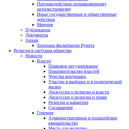
Противодействие неправомерному
антиэкстремизму
Иные государственные и общественные
действия
Мнения
Публикации
Документы
Архив
Хроники фильтрации Рунета
Религия в светском обществе
Новости
Власти
Правовое регулирование
Покровительство властей
Чувства верующих
Участие в выборах и в политической
жизни
Дискуссии о религии и власти
Дискуссии о религии и праве
Религии и карантин
Соглашения
Гонения
Административное и полицейское
вмешательство
Места для молитвы