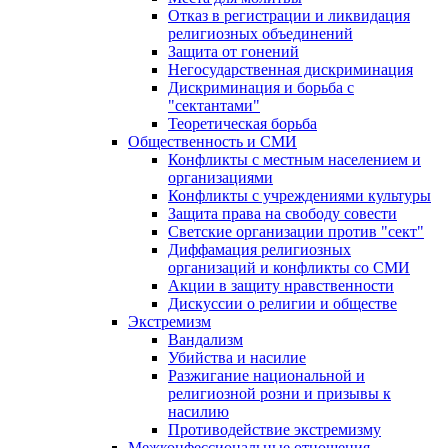
Отказ в регистрации и ликвидация
религиозных объединений
Защита от гонений
Негосударственная дискриминация
Дискриминация и борьба с
"сектантами"
Теоретическая борьба
Общественность и СМИ
Конфликты с местным населением и
организациями
Конфликты с учреждениями культуры
Защита права на свободу совести
Светские организации против "сект"
Диффамация религиозных
организаций и конфликты со СМИ
Акции в защиту нравственности
Дискуссии о религии и обществе
Экстремизм
Вандализм
Убийства и насилие
Разжигание национальной и
религиозной розни и призывы к
насилию
Противодействие экстремизму
Межконфессиональные отношения