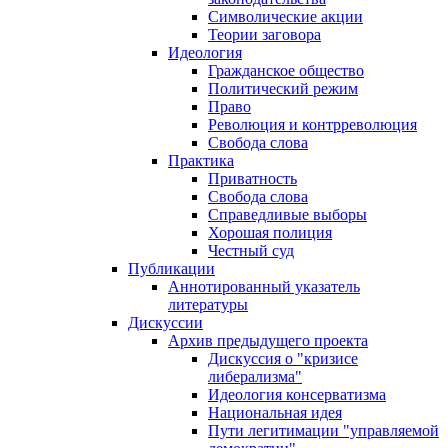
Символические акции
Теории заговора
Идеология
Гражданское общество
Политический режим
Право
Революция и контрреволюция
Свобода слова
Практика
Приватность
Свобода слова
Справедливые выборы
Хорошая полиция
Честный суд
Публикации
Аннотированный указатель
литературы
Дискуссии
Архив предыдущего проекта
Дискуссия о "кризисе
либерализма"
Идеология консерватизма
Национальная идея
Пути легитимации "управляемой