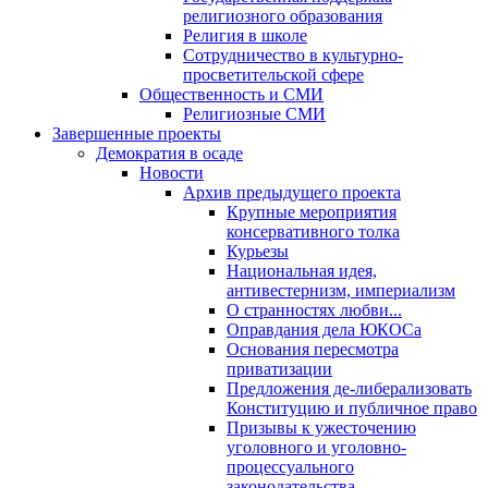
религиозного образования
Религия в школе
Сотрудничество в культурно-
просветительской сфере
Общественность и СМИ
Религиозные СМИ
Завершенные проекты
Демократия в осаде
Новости
Архив предыдущего проекта
Крупные мероприятия
консервативного толка
Курьезы
Национальная идея,
антивестернизм, империализм
О странностях любви...
Оправдания дела ЮКОСа
Основания пересмотра
приватизации
Предложения де-либерализовать
Конституцию и публичное право
Призывы к ужесточению
уголовного и уголовно-
процессуального
законодательства