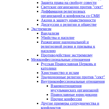
Защита права на свободу совести
Светские организации против "сект"
Диффамация религиозных
организаций и конфликты со СМИ
Акции в защиту нравственности
Дискуссии о религии и обществе
Экстремизм
Вандализм
Убийства и насилие
Разжигание национальной и
религиозной розни и призывы к
насилию
Противодействие экстремизму
Межконфессиональные отношения
Русская Православная Церковь и
католики
Христианство и ислам
Традиционные религии против "сект"
Внутриконфессиональные отношения
Взаимоотношения
мусульманских организаций
Православные юрисдикции
Прочие конфессии
Другие примеры сотрудничества и
конфликтов