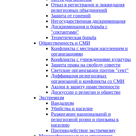
Отказ в регистрации и ликвидация
религиозных объединений
Защита от гонений
Негосударственная дискриминация
Дискриминация и борьба с
"сектантами"
Теоретическая борьба
Общественность и СМИ
Конфликты с местным населением и
организациями
Конфликты с учреждениями культуры
Защита права на свободу совести
Светские организации против "сект"
Диффамация религиозных
организаций и конфликты со СМИ
Акции в защиту нравственности
Дискуссии о религии и обществе
Экстремизм
Вандализм
Убийства и насилие
Разжигание национальной и
религиозной розни и призывы к
насилию
Противодействие экстремизму
Межконфессиональные отношения