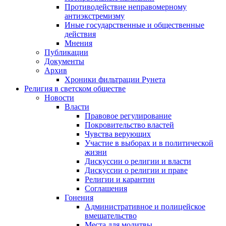
Противодействие неправомерному
антиэкстремизму
Иные государственные и общественные
действия
Мнения
Публикации
Документы
Архив
Хроники фильтрации Рунета
Религия в светском обществе
Новости
Власти
Правовое регулирование
Покровительство властей
Чувства верующих
Участие в выборах и в политической
жизни
Дискуссии о религии и власти
Дискуссии о религии и праве
Религии и карантин
Соглашения
Гонения
Административное и полицейское
вмешательство
Места для молитвы