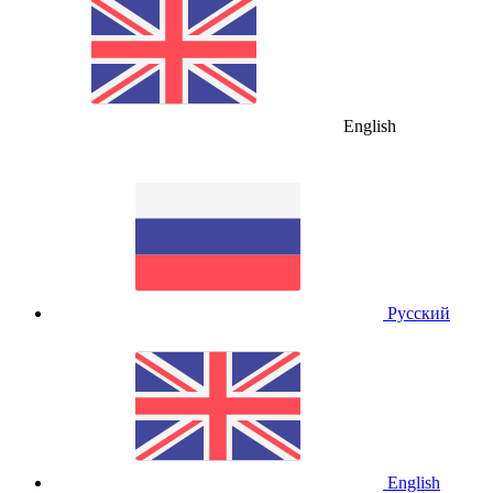
English
Русский
English