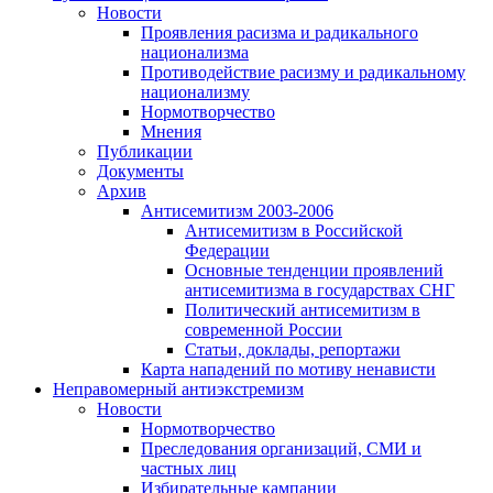
Новости
Проявления расизма и радикального
национализма
Противодействие расизму и радикальному
национализму
Нормотворчество
Мнения
Публикации
Документы
Архив
Антисемитизм 2003-2006
Антисемитизм в Российской
Федерации
Основные тенденции проявлений
антисемитизма в государствах СНГ
Политический антисемитизм в
современной России
Статьи, доклады, репортажи
Карта нападений по мотиву ненависти
Неправомерный антиэкстремизм
Новости
Нормотворчество
Преследования организаций, СМИ и
частных лиц
Избирательные кампании