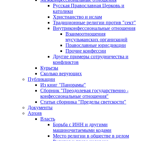
Русская Православная Церковь и
католики
Христианство и ислам
Традиционные религии против "сект"
Внутриконфессиональные отношения
Взаимоотношения
мусульманских организаций
Православные юрисдикции
Прочие конфессии
Другие примеры сотрудничества и
конфликтов
Курьезы
Сколько верующих
Публикации
Из книг "Панорамы"
Сборник "Преодолевая государственно -
конфессиональные отношения"
Статьи сборника "Пределы светскости"
Документы
Архив
Власть
Борьба с ИНН и другими
машиночитаемыми кодами
Место религии в обществе в целом