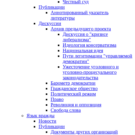
Честный суд
Публикации
Аннотированный указатель
литературы
Дискуссии
Архив предыдущего проекта
Дискуссия о "кризисе
либерализма"
Идеология консерватизма
Национальная идея
Пути легитимации "управляемой
демократии"
Ужесточение уголовного и
уголовно-процесуального
законодательства
Барометр демократии
Гражданское общество
Политический режим
Право
Революция и оппозиция
Свобода слова
Язык вражды
Новости
Публикации
Документы других организаций