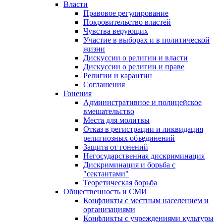
Власти
Правовое регулирование
Покровительство властей
Чувства верующих
Участие в выборах и в политической
жизни
Дискуссии о религии и власти
Дискуссии о религии и праве
Религии и карантин
Соглашения
Гонения
Административное и полицейское
вмешательство
Места для молитвы
Отказ в регистрации и ликвидация
религиозных объединений
Защита от гонений
Негосударственная дискриминация
Дискриминация и борьба с
"сектантами"
Теоретическая борьба
Общественность и СМИ
Конфликты с местным населением и
организациями
Конфликты с учреждениями культуры