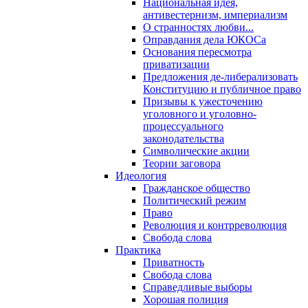
Национальная идея,
антивестернизм, империализм
О странностях любви...
Оправдания дела ЮКОСа
Основания пересмотра
приватизации
Предложения де-либерализовать
Конституцию и публичное право
Призывы к ужесточению
уголовного и уголовно-
процессуального
законодательства
Символические акции
Теории заговора
Идеология
Гражданское общество
Политический режим
Право
Революция и контрреволюция
Свобода слова
Практика
Приватность
Свобода слова
Справедливые выборы
Хорошая полиция