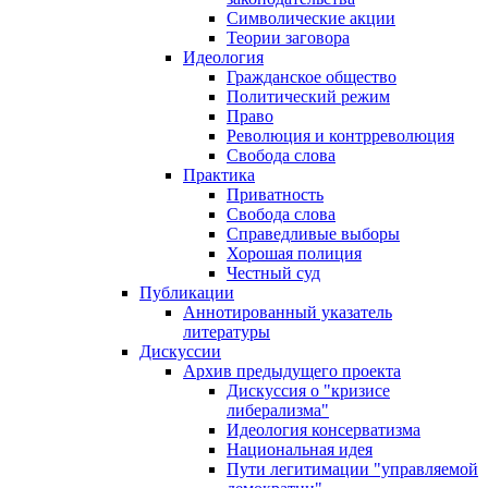
Символические акции
Теории заговора
Идеология
Гражданское общество
Политический режим
Право
Революция и контрреволюция
Свобода слова
Практика
Приватность
Свобода слова
Справедливые выборы
Хорошая полиция
Честный суд
Публикации
Аннотированный указатель
литературы
Дискуссии
Архив предыдущего проекта
Дискуссия о "кризисе
либерализма"
Идеология консерватизма
Национальная идея
Пути легитимации "управляемой