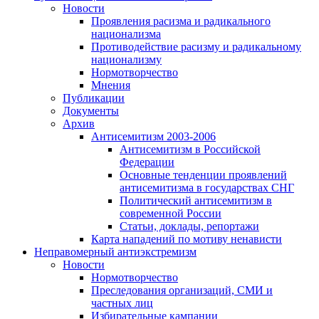
Новости
Проявления расизма и радикального
национализма
Противодействие расизму и радикальному
национализму
Нормотворчество
Мнения
Публикации
Документы
Архив
Антисемитизм 2003-2006
Антисемитизм в Российской
Федерации
Основные тенденции проявлений
антисемитизма в государствах СНГ
Политический антисемитизм в
современной России
Статьи, доклады, репортажи
Карта нападений по мотиву ненависти
Неправомерный антиэкстремизм
Новости
Нормотворчество
Преследования организаций, СМИ и
частных лиц
Избирательные кампании