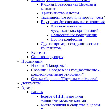
Русская Православная Церковь и
католики
Христианство и ислам
Традиционные религии против "сект"
Внутриконфессиональные отношения
Взаимоотношения
мусульманских организаций
Православные юрисдикции
Прочие конфессии
Другие примеры сотрудничества и
конфликтов
Курьезы
Сколько верующих
Публикации
Из книг "Панорамы"
Сборник "Преодолевая государственно -
конфессиональные отношения"
Статьи сборника "Пределы светскости"
Документы
Архив
Власть
Борьба с ИНН и другими
машиночитаемыми кодами
Место религии в обществе в целом