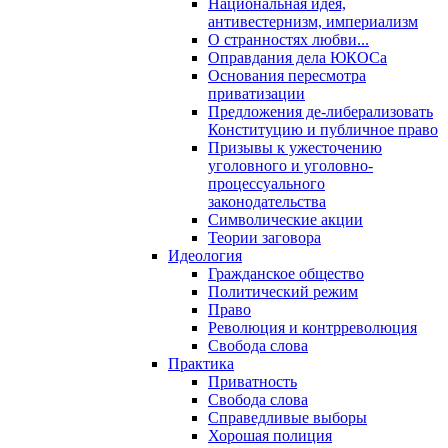
Национальная идея,
антивестернизм, империализм
О странностях любви...
Оправдания дела ЮКОСа
Основания пересмотра
приватизации
Предложения де-либерализовать
Конституцию и публичное право
Призывы к ужесточению
уголовного и уголовно-
процессуального
законодательства
Символические акции
Теории заговора
Идеология
Гражданское общество
Политический режим
Право
Революция и контрреволюция
Свобода слова
Практика
Приватность
Свобода слова
Справедливые выборы
Хорошая полиция