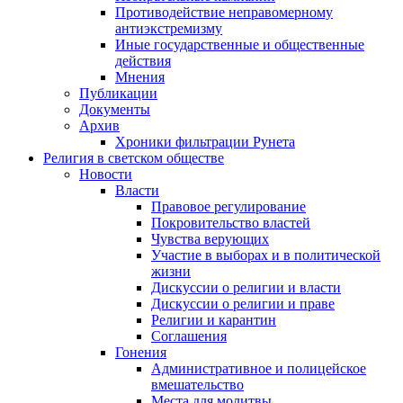
Противодействие неправомерному
антиэкстремизму
Иные государственные и общественные
действия
Мнения
Публикации
Документы
Архив
Хроники фильтрации Рунета
Религия в светском обществе
Новости
Власти
Правовое регулирование
Покровительство властей
Чувства верующих
Участие в выборах и в политической
жизни
Дискуссии о религии и власти
Дискуссии о религии и праве
Религии и карантин
Соглашения
Гонения
Административное и полицейское
вмешательство
Места для молитвы