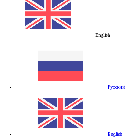
English
Русский
English