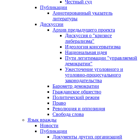
Честный суд
Публикации
Аннотированный указатель
литературы
Дискуссии
Архив предыдущего проекта
Дискуссия о "кризисе
либерализма"
Идеология консерватизма
Национальная идея
Пути легитимации "управляемой
демократии"
Ужесточение уголовного и
уголовно-процесуального
законодательства
Барометр демократии
Гражданское общество
Политический режим
Право
Революция и оппозиция
Свобода слова
Язык вражды
Новости
Публикации
Документы других организаций