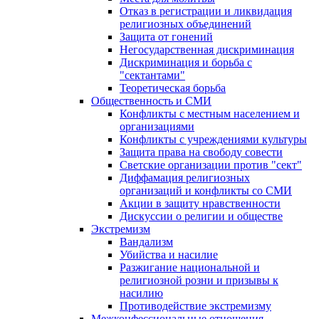
Отказ в регистрации и ликвидация
религиозных объединений
Защита от гонений
Негосударственная дискриминация
Дискриминация и борьба с
"сектантами"
Теоретическая борьба
Общественность и СМИ
Конфликты с местным населением и
организациями
Конфликты с учреждениями культуры
Защита права на свободу совести
Светские организации против "сект"
Диффамация религиозных
организаций и конфликты со СМИ
Акции в защиту нравственности
Дискуссии о религии и обществе
Экстремизм
Вандализм
Убийства и насилие
Разжигание национальной и
религиозной розни и призывы к
насилию
Противодействие экстремизму
Межконфессиональные отношения