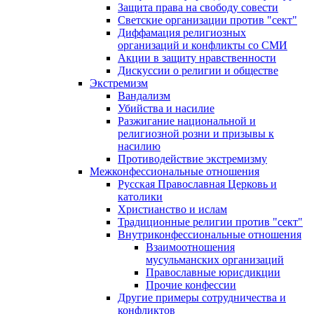
Защита права на свободу совести
Светские организации против "сект"
Диффамация религиозных
организаций и конфликты со СМИ
Акции в защиту нравственности
Дискуссии о религии и обществе
Экстремизм
Вандализм
Убийства и насилие
Разжигание национальной и
религиозной розни и призывы к
насилию
Противодействие экстремизму
Межконфессиональные отношения
Русская Православная Церковь и
католики
Христианство и ислам
Традиционные религии против "сект"
Внутриконфессиональные отношения
Взаимоотношения
мусульманских организаций
Православные юрисдикции
Прочие конфессии
Другие примеры сотрудничества и
конфликтов