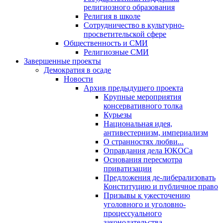
религиозного образования
Религия в школе
Сотрудничество в культурно-
просветительской сфере
Общественность и СМИ
Религиозные СМИ
Завершенные проекты
Демократия в осаде
Новости
Архив предыдущего проекта
Крупные мероприятия
консервативного толка
Курьезы
Национальная идея,
антивестернизм, империализм
О странностях любви...
Оправдания дела ЮКОСа
Основания пересмотра
приватизации
Предложения де-либерализовать
Конституцию и публичное право
Призывы к ужесточению
уголовного и уголовно-
процессуального
законодательства