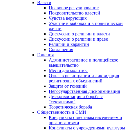
Власти
Правовое регулирование
Покровительство властей
Чувства верующих
Участие в выборах и в политической
жизни
Дискуссии о религии и власти
Дискуссии о религии и праве
Религии и карантин
Соглашения
Гонения
Административное и полицейское
вмешательство
Места для молитвы
Отказ в регистрации и ликвидация
религиозных объединений
Защита от гонений
Негосударственная дискриминация
Дискриминация и борьба с
"сектантами"
Теоретическая борьба
Общественность и СМИ
Конфликты с местным населением и
организациями
Конфликты с учреждениями культуры