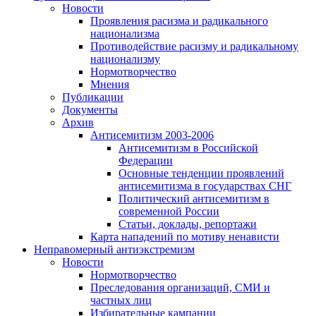
Новости
Проявления расизма и радикального
национализма
Противодействие расизму и радикальному
национализму
Нормотворчество
Мнения
Публикации
Документы
Архив
Антисемитизм 2003-2006
Антисемитизм в Российской
Федерации
Основные тенденции проявлений
антисемитизма в государствах СНГ
Политический антисемитизм в
современной России
Статьи, доклады, репортажи
Карта нападений по мотиву ненависти
Неправомерный антиэкстремизм
Новости
Нормотворчество
Преследования организаций, СМИ и
частных лиц
Избирательные кампании