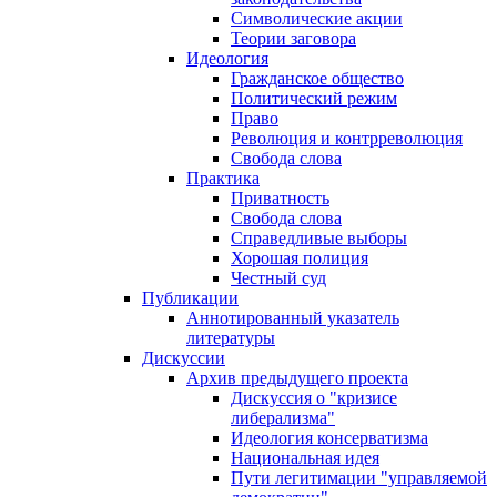
Символические акции
Теории заговора
Идеология
Гражданское общество
Политический режим
Право
Революция и контрреволюция
Свобода слова
Практика
Приватность
Свобода слова
Справедливые выборы
Хорошая полиция
Честный суд
Публикации
Аннотированный указатель
литературы
Дискуссии
Архив предыдущего проекта
Дискуссия о "кризисе
либерализма"
Идеология консерватизма
Национальная идея
Пути легитимации "управляемой