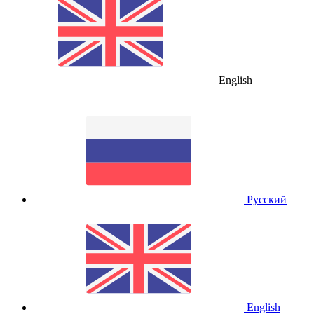
English
Русский
English