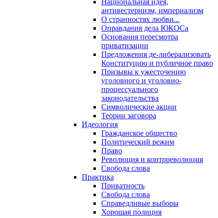
Национальная идея,
антивестернизм, империализм
О странностях любви...
Оправдания дела ЮКОСа
Основания пересмотра
приватизации
Предложения де-либерализовать
Конституцию и публичное право
Призывы к ужесточению
уголовного и уголовно-
процессуального
законодательства
Символические акции
Теории заговора
Идеология
Гражданское общество
Политический режим
Право
Революция и контрреволюция
Свобода слова
Практика
Приватность
Свобода слова
Справедливые выборы
Хорошая полиция