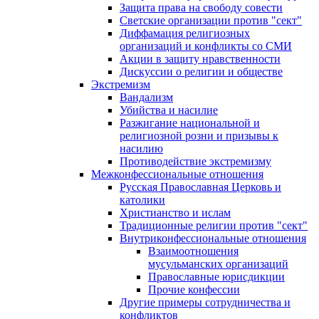
Защита права на свободу совести
Светские организации против "сект"
Диффамация религиозных
организаций и конфликты со СМИ
Акции в защиту нравственности
Дискуссии о религии и обществе
Экстремизм
Вандализм
Убийства и насилие
Разжигание национальной и
религиозной розни и призывы к
насилию
Противодействие экстремизму
Межконфессиональные отношения
Русская Православная Церковь и
католики
Христианство и ислам
Традиционные религии против "сект"
Внутриконфессиональные отношения
Взаимоотношения
мусульманских организаций
Православные юрисдикции
Прочие конфессии
Другие примеры сотрудничества и
конфликтов