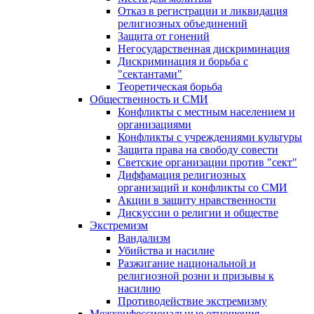
Отказ в регистрации и ликвидация
религиозных объединений
Защита от гонений
Негосударственная дискриминация
Дискриминация и борьба с
"сектантами"
Теоретическая борьба
Общественность и СМИ
Конфликты с местным населением и
организациями
Конфликты с учреждениями культуры
Защита права на свободу совести
Светские организации против "сект"
Диффамация религиозных
организаций и конфликты со СМИ
Акции в защиту нравственности
Дискуссии о религии и обществе
Экстремизм
Вандализм
Убийства и насилие
Разжигание национальной и
религиозной розни и призывы к
насилию
Противодействие экстремизму
Межконфессиональные отношения