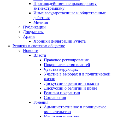
Противодействие неправомерному
антиэкстремизму
Иные государственные и общественные
действия
Мнения
Публикации
Документы
Архив
Хроники фильтрации Рунета
Религия в светском обществе
Новости
Власти
Правовое регулирование
Покровительство властей
Чувства верующих
Участие в выборах и в политической
жизни
Дискуссии о религии и власти
Дискуссии о религии и праве
Религии и карантин
Соглашения
Гонения
Административное и полицейское
вмешательство
Места для молитвы