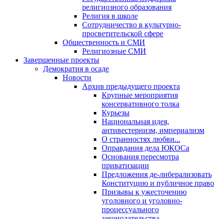
религиозного образования
Религия в школе
Сотрудничество в культурно-
просветительской сфере
Общественность и СМИ
Религиозные СМИ
Завершенные проекты
Демократия в осаде
Новости
Архив предыдущего проекта
Крупные мероприятия
консервативного толка
Курьезы
Национальная идея,
антивестернизм, империализм
О странностях любви...
Оправдания дела ЮКОСа
Основания пересмотра
приватизации
Предложения де-либерализовать
Конституцию и публичное право
Призывы к ужесточению
уголовного и уголовно-
процессуального
законодательства