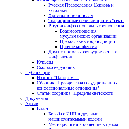
Русская Православная Церковь и
католики
Христианство и ислам
Традиционные религии против "сект"
Внутриконфессиональные отношения
Взаимоотношения
мусульманских организаций
Православные юрисдикции
Прочие конфессии
Другие примеры сотрудничества и
конфликтов
Курьезы
Сколько верующих
Публикации
Из книг "Панорамы"
Сборник "Преодолевая государственно -
конфессиональные отношения"
Статьи сборника "Пределы светскости"
Документы
Архив
Власть
Борьба с ИНН и другими
машиночитаемыми кодами
Место религии в обществе в целом