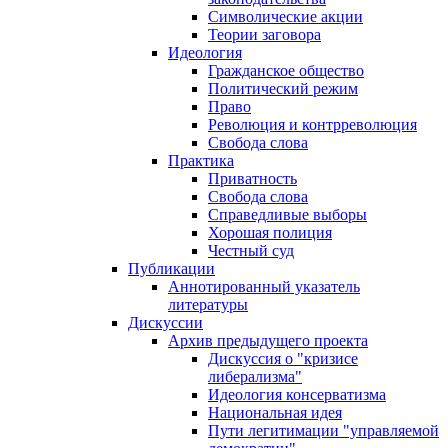
Символические акции
Теории заговора
Идеология
Гражданское общество
Политический режим
Право
Революция и контрреволюция
Свобода слова
Практика
Приватность
Свобода слова
Справедливые выборы
Хорошая полиция
Честный суд
Публикации
Аннотированный указатель
литературы
Дискуссии
Архив предыдущего проекта
Дискуссия о "кризисе
либерализма"
Идеология консерватизма
Национальная идея
Пути легитимации "управляемой