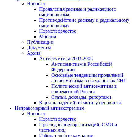
Новости
Проявления расизма и радикального
национализма
Противодействие расизму и радикальному
национализму
Нормотворчество
Мнения
Публикации
Документы
Архив
Антисемитизм 2003-2006
Антисемитизм в Российской
Федерации
Основные тенденции проявлений
антисемитизма в государствах СНГ
Политический антисемитизм в
современной России
Статьи, доклады, репортажи
Карта нападений по мотиву ненависти
Неправомерный антиэкстремизм
Новости
Нормотворчество
Преследования организаций, СМИ и
частных лиц
Избирательные кампании