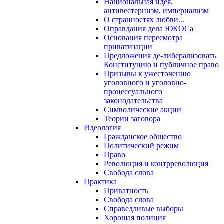
Национальная идея,
антивестернизм, империализм
О странностях любви...
Оправдания дела ЮКОСа
Основания пересмотра
приватизации
Предложения де-либерализовать
Конституцию и публичное право
Призывы к ужесточению
уголовного и уголовно-
процессуального
законодательства
Символические акции
Теории заговора
Идеология
Гражданское общество
Политический режим
Право
Революция и контрреволюция
Свобода слова
Практика
Приватность
Свобода слова
Справедливые выборы
Хорошая полиция