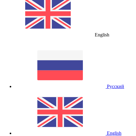
English
Русский
English