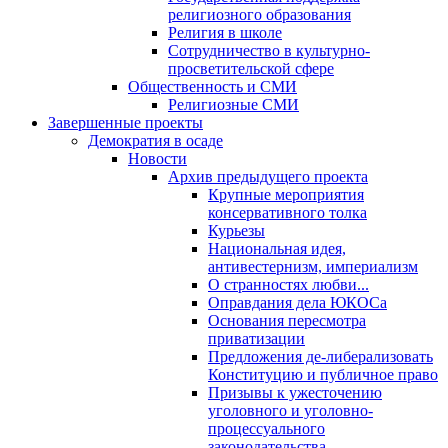
религиозного образования
Религия в школе
Сотрудничество в культурно-
просветительской сфере
Общественность и СМИ
Религиозные СМИ
Завершенные проекты
Демократия в осаде
Новости
Архив предыдущего проекта
Крупные мероприятия
консервативного толка
Курьезы
Национальная идея,
антивестернизм, империализм
О странностях любви...
Оправдания дела ЮКОСа
Основания пересмотра
приватизации
Предложения де-либерализовать
Конституцию и публичное право
Призывы к ужесточению
уголовного и уголовно-
процессуального
законодательства