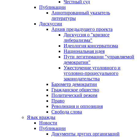
Честный суд
Публикации
Аннотированный указатель
литературы
Дискуссии
Архив предыдущего проекта
Дискуссия о "кризисе
либерализма"
Идеология консерватизма
Национальная идея
Пути легитимации "управляемой
демократии"
Ужесточение уголовного и
уголовно-процесуального
законодательства
Барометр демократии
Гражданское общество
Политический режим
Право
Революция и оппозиция
Свобода слова
Язык вражды
Новости
Публикации
Документы других организаций