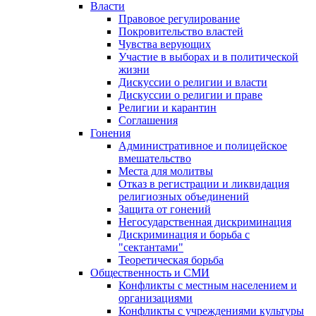
Власти
Правовое регулирование
Покровительство властей
Чувства верующих
Участие в выборах и в политической
жизни
Дискуссии о религии и власти
Дискуссии о религии и праве
Религии и карантин
Соглашения
Гонения
Административное и полицейское
вмешательство
Места для молитвы
Отказ в регистрации и ликвидация
религиозных объединений
Защита от гонений
Негосударственная дискриминация
Дискриминация и борьба с
"сектантами"
Теоретическая борьба
Общественность и СМИ
Конфликты с местным населением и
организациями
Конфликты с учреждениями культуры