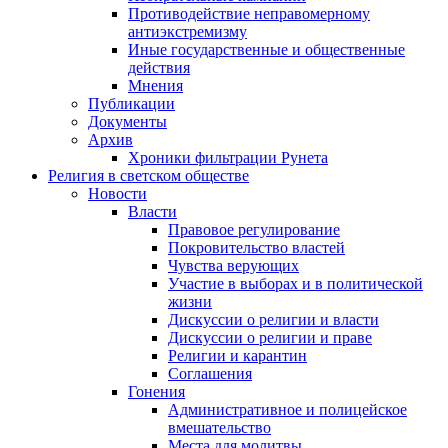
Противодействие неправомерному
антиэкстремизму
Иные государственные и общественные
действия
Мнения
Публикации
Документы
Архив
Хроники фильтрации Рунета
Религия в светском обществе
Новости
Власти
Правовое регулирование
Покровительство властей
Чувства верующих
Участие в выборах и в политической
жизни
Дискуссии о религии и власти
Дискуссии о религии и праве
Религии и карантин
Соглашения
Гонения
Административное и полицейское
вмешательство
Места для молитвы