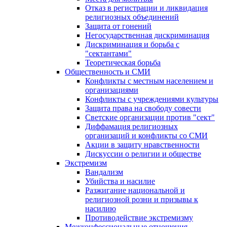
Отказ в регистрации и ликвидация
религиозных объединений
Защита от гонений
Негосударственная дискриминация
Дискриминация и борьба с
"сектантами"
Теоретическая борьба
Общественность и СМИ
Конфликты с местным населением и
организациями
Конфликты с учреждениями культуры
Защита права на свободу совести
Светские организации против "сект"
Диффамация религиозных
организаций и конфликты со СМИ
Акции в защиту нравственности
Дискуссии о религии и обществе
Экстремизм
Вандализм
Убийства и насилие
Разжигание национальной и
религиозной розни и призывы к
насилию
Противодействие экстремизму
Межконфессиональные отношения