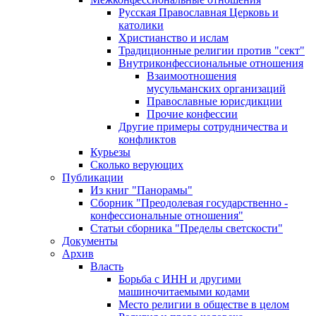
Русская Православная Церковь и
католики
Христианство и ислам
Традиционные религии против "сект"
Внутриконфессиональные отношения
Взаимоотношения
мусульманских организаций
Православные юрисдикции
Прочие конфессии
Другие примеры сотрудничества и
конфликтов
Курьезы
Сколько верующих
Публикации
Из книг "Панорамы"
Сборник "Преодолевая государственно -
конфессиональные отношения"
Статьи сборника "Пределы светскости"
Документы
Архив
Власть
Борьба с ИНН и другими
машиночитаемыми кодами
Место религии в обществе в целом