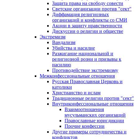
Защита права на свободу совести
Светские организации против "сект"
Диффамация религиозных
организаций и конфликты со СМИ
Акции в защиту нравственности
Дискуссии о религии и обществе
Экстремизм
Вандализм
Убийства и насилие
Разжигание национальной и
религиозной розни и призывы к
насилию
Противодействие экстремизму
Межконфессиональные отношения
Русская Православная Церковь и
католики
Христианство и ислам
Традиционные религии против "сект"
Внутриконфессиональные отношения
Взаимоотношения
мусульманских организаций
Православные юрисдикции
Прочие конфессии
Другие примеры сотрудничества и
конфликтов