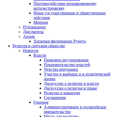
Противодействие неправомерному
антиэкстремизму
Иные государственные и общественные
действия
Мнения
Публикации
Документы
Архив
Хроники фильтрации Рунета
Религия в светском обществе
Новости
Власти
Правовое регулирование
Покровительство властей
Чувства верующих
Участие в выборах и в политической
жизни
Дискуссии о религии и власти
Дискуссии о религии и праве
Религии и карантин
Соглашения
Гонения
Административное и полицейское
вмешательство
Места для молитвы