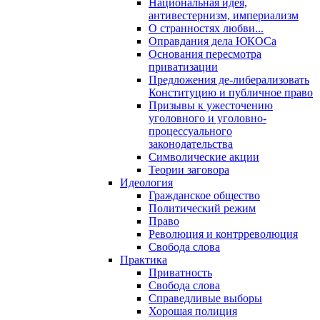
Национальная идея,
антивестернизм, империализм
О странностях любви...
Оправдания дела ЮКОСа
Основания пересмотра
приватизации
Предложения де-либерализовать
Конституцию и публичное право
Призывы к ужесточению
уголовного и уголовно-
процессуального
законодательства
Символические акции
Теории заговора
Идеология
Гражданское общество
Политический режим
Право
Революция и контрреволюция
Свобода слова
Практика
Приватность
Свобода слова
Справедливые выборы
Хорошая полиция