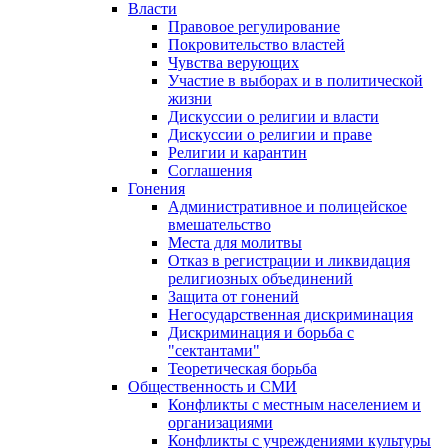
Власти
Правовое регулирование
Покровительство властей
Чувства верующих
Участие в выборах и в политической
жизни
Дискуссии о религии и власти
Дискуссии о религии и праве
Религии и карантин
Соглашения
Гонения
Административное и полицейское
вмешательство
Места для молитвы
Отказ в регистрации и ликвидация
религиозных объединений
Защита от гонений
Негосударственная дискриминация
Дискриминация и борьба с
"сектантами"
Теоретическая борьба
Общественность и СМИ
Конфликты с местным населением и
организациями
Конфликты с учреждениями культуры