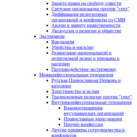
Защита права на свободу совести
Светские организации против "сект"
Диффамация религиозных
организаций и конфликты со СМИ
Акции в защиту нравственности
Дискуссии о религии и обществе
Экстремизм
Вандализм
Убийства и насилие
Разжигание национальной и
религиозной розни и призывы к
насилию
Противодействие экстремизму
Межконфессиональные отношения
Русская Православная Церковь и
католики
Христианство и ислам
Традиционные религии против "сект"
Внутриконфессиональные отношения
Взаимоотношения
мусульманских организаций
Православные юрисдикции
Прочие конфессии
Другие примеры сотрудничества и
конфликтов