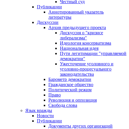
Честный суд
Публикации
Аннотированный указатель
литературы
Дискуссии
Архив предыдущего проекта
Дискуссия о "кризисе
либерализма"
Идеология консерватизма
Национальная идея
Пути легитимации "управляемой
демократии"
Ужесточение уголовного и
уголовно-процесуального
законодательства
Барометр демократии
Гражданское общество
Политический режим
Право
Революция и оппозиция
Свобода слова
Язык вражды
Новости
Публикации
Документы других организаций