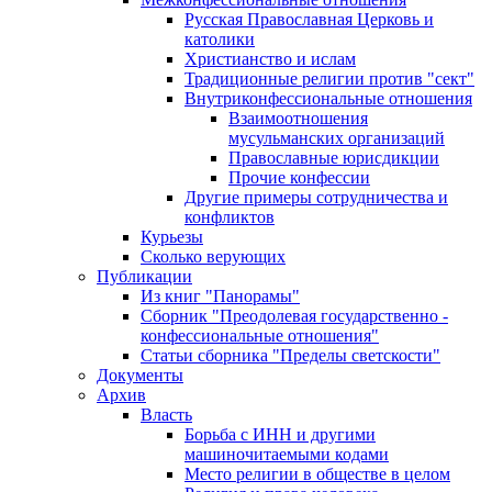
Русская Православная Церковь и
католики
Христианство и ислам
Традиционные религии против "сект"
Внутриконфессиональные отношения
Взаимоотношения
мусульманских организаций
Православные юрисдикции
Прочие конфессии
Другие примеры сотрудничества и
конфликтов
Курьезы
Сколько верующих
Публикации
Из книг "Панорамы"
Сборник "Преодолевая государственно -
конфессиональные отношения"
Статьи сборника "Пределы светскости"
Документы
Архив
Власть
Борьба с ИНН и другими
машиночитаемыми кодами
Место религии в обществе в целом