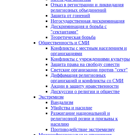
Отказ в регистрации и ликвидация
религиозных объединений
Защита от гонений
Негосударственная дискриминация
Дискриминация и борьба с
"сектантами"
Теоретическая борьба
Общественность и СМИ
Конфликты с местным населением и
организациями
Конфликты с учреждениями культуры
Защита права на свободу совести
Светские организации против "сект"
Диффамация религиозных
организаций и конфликты со СМИ
Акции в защиту нравственности
Дискуссии о религии и обществе
Экстремизм
Вандализм
Убийства и насилие
Разжигание национальной и
религиозной розни и призывы к
насилию
Противодействие экстремизму
Межконфессиональные отношения