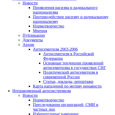
Новости
Проявления расизма и радикального
национализма
Противодействие расизму и радикальному
национализму
Нормотворчество
Мнения
Публикации
Документы
Архив
Антисемитизм 2003-2006
Антисемитизм в Российской
Федерации
Основные тенденции проявлений
антисемитизма в государствах СНГ
Политический антисемитизм в
современной России
Статьи, доклады, репортажи
Карта нападений по мотиву ненависти
Неправомерный антиэкстремизм
Новости
Нормотворчество
Преследования организаций, СМИ и
частных лиц
Избирательные кампании