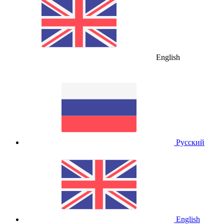
English
Русский
English