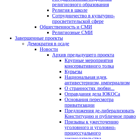
религиозного образования
Религия в школе
Сотрудничество в культурно-
просветительской сфере
Общественность и СМИ
Религиозные СМИ
Завершенные проекты
Демократия в осаде
Новости
Архив предыдущего проекта
Крупные мероприятия
консервативного толка
Курьезы
Национальная идея,
антивестернизм, империализм
О странностях любви...
Оправдания дела ЮКОСа
Основания пересмотра
приватизации
Предложения де-либерализовать
Конституцию и публичное право
Призывы к ужесточению
уголовного и уголовно-
процессуального
законодательства