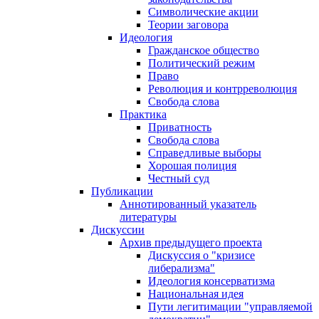
Символические акции
Теории заговора
Идеология
Гражданское общество
Политический режим
Право
Революция и контрреволюция
Свобода слова
Практика
Приватность
Свобода слова
Справедливые выборы
Хорошая полиция
Честный суд
Публикации
Аннотированный указатель
литературы
Дискуссии
Архив предыдущего проекта
Дискуссия о "кризисе
либерализма"
Идеология консерватизма
Национальная идея
Пути легитимации "управляемой