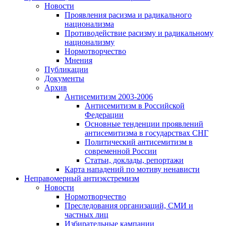
Новости
Проявления расизма и радикального
национализма
Противодействие расизму и радикальному
национализму
Нормотворчество
Мнения
Публикации
Документы
Архив
Антисемитизм 2003-2006
Антисемитизм в Российской
Федерации
Основные тенденции проявлений
антисемитизма в государствах СНГ
Политический антисемитизм в
современной России
Статьи, доклады, репортажи
Карта нападений по мотиву ненависти
Неправомерный антиэкстремизм
Новости
Нормотворчество
Преследования организаций, СМИ и
частных лиц
Избирательные кампании