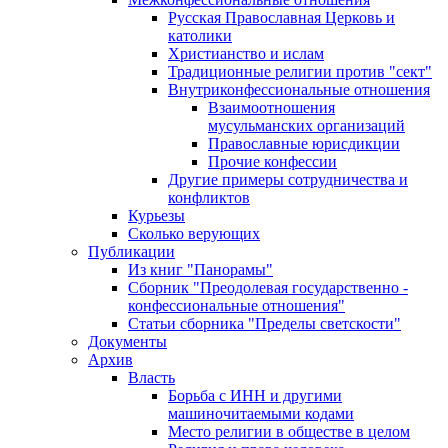
Русская Православная Церковь и
католики
Христианство и ислам
Традиционные религии против "сект"
Внутриконфессиональные отношения
Взаимоотношения
мусульманских организаций
Православные юрисдикции
Прочие конфессии
Другие примеры сотрудничества и
конфликтов
Курьезы
Сколько верующих
Публикации
Из книг "Панорамы"
Сборник "Преодолевая государственно -
конфессиональные отношения"
Статьи сборника "Пределы светскости"
Документы
Архив
Власть
Борьба с ИНН и другими
машиночитаемыми кодами
Место религии в обществе в целом