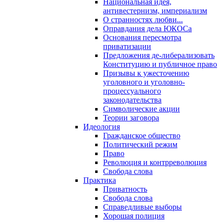
Национальная идея,
антивестернизм, империализм
О странностях любви...
Оправдания дела ЮКОСа
Основания пересмотра
приватизации
Предложения де-либерализовать
Конституцию и публичное право
Призывы к ужесточению
уголовного и уголовно-
процессуального
законодательства
Символические акции
Теории заговора
Идеология
Гражданское общество
Политический режим
Право
Революция и контрреволюция
Свобода слова
Практика
Приватность
Свобода слова
Справедливые выборы
Хорошая полиция