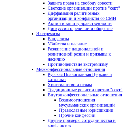
Защита права на свободу совести
Светские организации против "сект"
Диффамация религиозных
организаций и конфликты со СМИ
Акции в защиту нравственности
Дискуссии о религии и обществе
Экстремизм
Вандализм
Убийства и насилие
Разжигание национальной и
религиозной розни и призывы к
насилию
Противодействие экстремизму
Межконфессиональные отношения
Русская Православная Церковь и
католики
Христианство и ислам
Традиционные религии против "сект"
Внутриконфессиональные отношения
Взаимоотношения
мусульманских организаций
Православные юрисдикции
Прочие конфессии
Другие примеры сотрудничества и
конфликтов