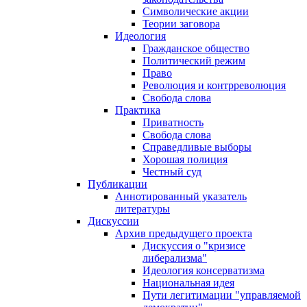
Символические акции
Теории заговора
Идеология
Гражданское общество
Политический режим
Право
Революция и контрреволюция
Свобода слова
Практика
Приватность
Свобода слова
Справедливые выборы
Хорошая полиция
Честный суд
Публикации
Аннотированный указатель
литературы
Дискуссии
Архив предыдущего проекта
Дискуссия о "кризисе
либерализма"
Идеология консерватизма
Национальная идея
Пути легитимации "управляемой