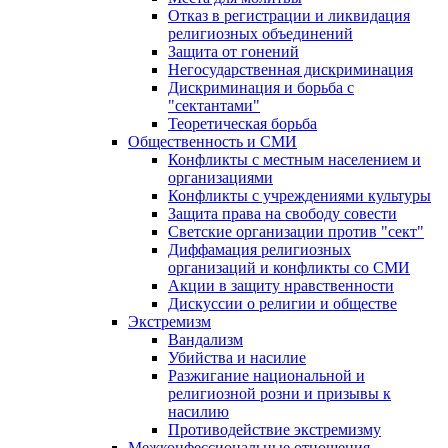
Отказ в регистрации и ликвидация
религиозных объединений
Защита от гонений
Негосударственная дискриминация
Дискриминация и борьба с
"сектантами"
Теоретическая борьба
Общественность и СМИ
Конфликты с местным населением и
организациями
Конфликты с учреждениями культуры
Защита права на свободу совести
Светские организации против "сект"
Диффамация религиозных
организаций и конфликты со СМИ
Акции в защиту нравственности
Дискуссии о религии и обществе
Экстремизм
Вандализм
Убийства и насилие
Разжигание национальной и
религиозной розни и призывы к
насилию
Противодействие экстремизму
Межконфессиональные отношения