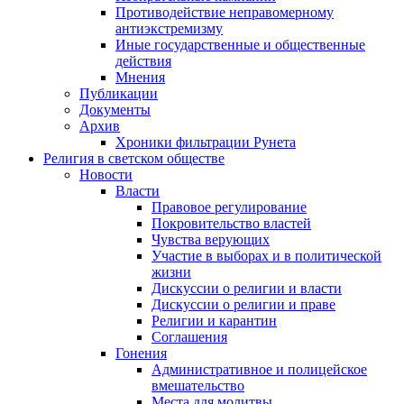
Противодействие неправомерному
антиэкстремизму
Иные государственные и общественные
действия
Мнения
Публикации
Документы
Архив
Хроники фильтрации Рунета
Религия в светском обществе
Новости
Власти
Правовое регулирование
Покровительство властей
Чувства верующих
Участие в выборах и в политической
жизни
Дискуссии о религии и власти
Дискуссии о религии и праве
Религии и карантин
Соглашения
Гонения
Административное и полицейское
вмешательство
Места для молитвы