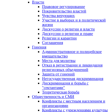
Власти
Правовое регулирование
Покровительство властей
Чувства верующих
Участие в выборах и в политической
жизни
Дискуссии о религии и власти
Дискуссии о религии и праве
Религии и карантин
Соглашения
Гонения
Административное и полицейское
вмешательство
Места для молитвы
Отказ в регистрации и ликвидация
религиозных объединений
Защита от гонений
Негосударственная дискриминация
Дискриминация и борьба с
"сектантами"
Теоретическая борьба
Общественность и СМИ
Конфликты с местным населением и
организациями
Конфликты с учреждениями культуры