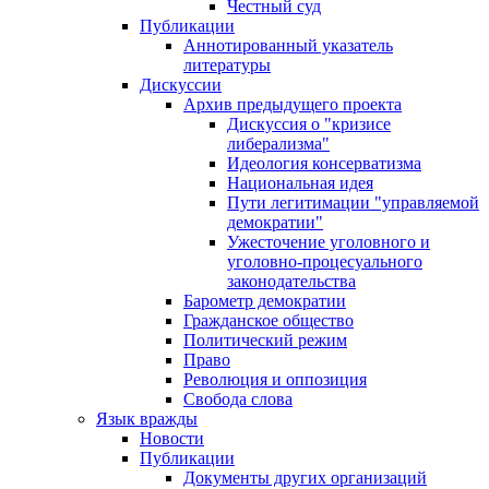
Честный суд
Публикации
Аннотированный указатель
литературы
Дискуссии
Архив предыдущего проекта
Дискуссия о "кризисе
либерализма"
Идеология консерватизма
Национальная идея
Пути легитимации "управляемой
демократии"
Ужесточение уголовного и
уголовно-процесуального
законодательства
Барометр демократии
Гражданское общество
Политический режим
Право
Революция и оппозиция
Свобода слова
Язык вражды
Новости
Публикации
Документы других организаций