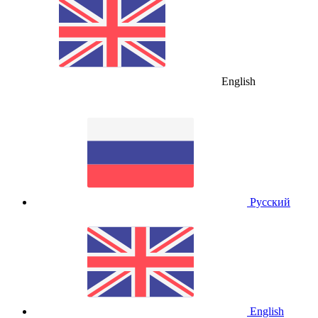
English
Русский
English