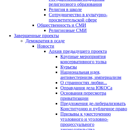
религиозного образования
Религия в школе
Сотрудничество в культурно-
просветительской сфере
Общественность и СМИ
Религиозные СМИ
Завершенные проекты
Демократия в осаде
Новости
Архив предыдущего проекта
Крупные мероприятия
консервативного толка
Курьезы
Национальная идея,
антивестернизм, империализм
О странностях любви...
Оправдания дела ЮКОСа
Основания пересмотра
приватизации
Предложения де-либерализовать
Конституцию и публичное право
Призывы к ужесточению
уголовного и уголовно-
процессуального
законодательства