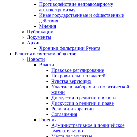
Противодействие неправомерному
антиэкстремизму
Иные государственные и общественные
действия
Мнения
Публикации
Документы
Архив
Хроники фильтрации Рунета
Религия в светском обществе
Новости
Власти
Правовое регулирование
Покровительство властей
Чувства верующих
Участие в выборах и в политической
жизни
Дискуссии о религии и власти
Дискуссии о религии и праве
Религии и карантин
Соглашения
Гонения
Административное и полицейское
вмешательство
Места для молитвы