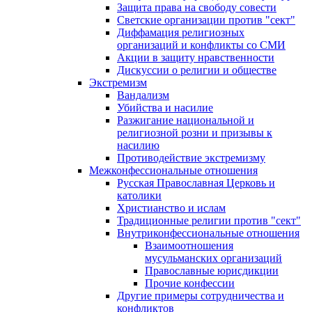
Защита права на свободу совести
Светские организации против "сект"
Диффамация религиозных
организаций и конфликты со СМИ
Акции в защиту нравственности
Дискуссии о религии и обществе
Экстремизм
Вандализм
Убийства и насилие
Разжигание национальной и
религиозной розни и призывы к
насилию
Противодействие экстремизму
Межконфессиональные отношения
Русская Православная Церковь и
католики
Христианство и ислам
Традиционные религии против "сект"
Внутриконфессиональные отношения
Взаимоотношения
мусульманских организаций
Православные юрисдикции
Прочие конфессии
Другие примеры сотрудничества и
конфликтов