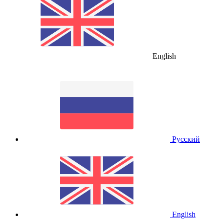
English
Русский
English