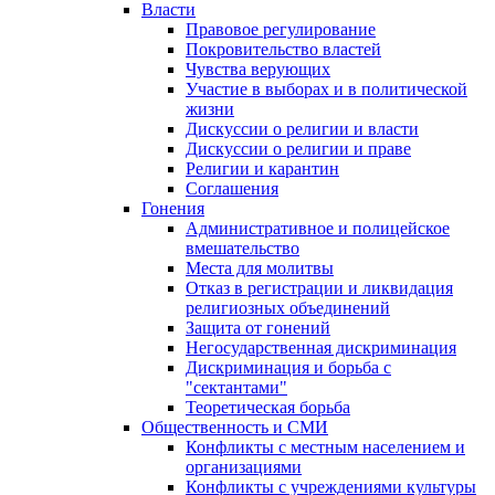
Власти
Правовое регулирование
Покровительство властей
Чувства верующих
Участие в выборах и в политической
жизни
Дискуссии о религии и власти
Дискуссии о религии и праве
Религии и карантин
Соглашения
Гонения
Административное и полицейское
вмешательство
Места для молитвы
Отказ в регистрации и ликвидация
религиозных объединений
Защита от гонений
Негосударственная дискриминация
Дискриминация и борьба с
"сектантами"
Теоретическая борьба
Общественность и СМИ
Конфликты с местным населением и
организациями
Конфликты с учреждениями культуры