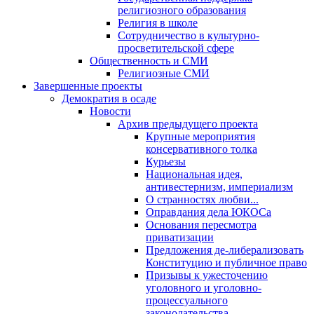
религиозного образования
Религия в школе
Сотрудничество в культурно-
просветительской сфере
Общественность и СМИ
Религиозные СМИ
Завершенные проекты
Демократия в осаде
Новости
Архив предыдущего проекта
Крупные мероприятия
консервативного толка
Курьезы
Национальная идея,
антивестернизм, империализм
О странностях любви...
Оправдания дела ЮКОСа
Основания пересмотра
приватизации
Предложения де-либерализовать
Конституцию и публичное право
Призывы к ужесточению
уголовного и уголовно-
процессуального
законодательства