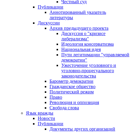
Честный суд
Публикации
Аннотированный указатель
литературы
Дискуссии
Архив предыдущего проекта
Дискуссия о "кризисе
либерализма"
Идеология консерватизма
Национальная идея
Пути легитимации "управляемой
демократии"
Ужесточение уголовного и
уголовно-процесуального
законодательства
Барометр демократии
Гражданское общество
Политический режим
Право
Революция и оппозиция
Свобода слова
Язык вражды
Новости
Публикации
Документы других организаций