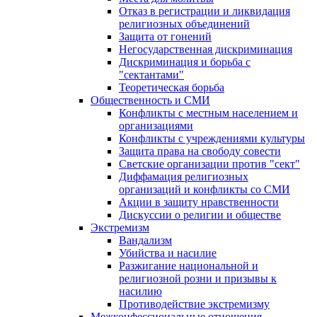
Отказ в регистрации и ликвидация
религиозных объединений
Защита от гонений
Негосударственная дискриминация
Дискриминация и борьба с
"сектантами"
Теоретическая борьба
Общественность и СМИ
Конфликты с местным населением и
организациями
Конфликты с учреждениями культуры
Защита права на свободу совести
Светские организации против "сект"
Диффамация религиозных
организаций и конфликты со СМИ
Акции в защиту нравственности
Дискуссии о религии и обществе
Экстремизм
Вандализм
Убийства и насилие
Разжигание национальной и
религиозной розни и призывы к
насилию
Противодействие экстремизму
Межконфессиональные отношения