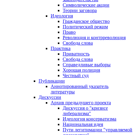
Символические акции
Теории заговора
Идеология
Гражданское общество
Политический режим
Право
Революция и контрреволюция
Свобода слова
Практика
Приватность
Свобода слова
Справедливые выборы
Хорошая полиция
Честный суд
Публикации
Аннотированный указатель
литературы
Дискуссии
Архив предыдущего проекта
Дискуссия о "кризисе
либерализма"
Идеология консерватизма
Национальная идея
Пути легитимации "управляемой