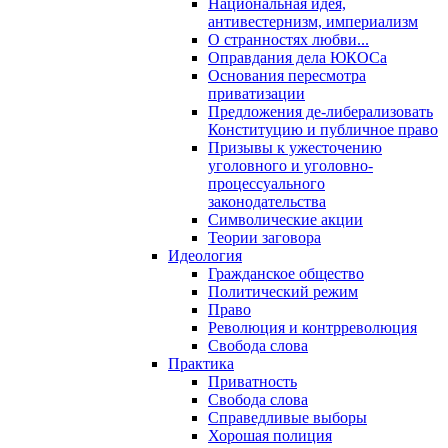
Национальная идея,
антивестернизм, империализм
О странностях любви...
Оправдания дела ЮКОСа
Основания пересмотра
приватизации
Предложения де-либерализовать
Конституцию и публичное право
Призывы к ужесточению
уголовного и уголовно-
процессуального
законодательства
Символические акции
Теории заговора
Идеология
Гражданское общество
Политический режим
Право
Революция и контрреволюция
Свобода слова
Практика
Приватность
Свобода слова
Справедливые выборы
Хорошая полиция