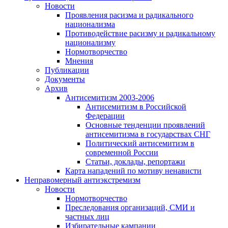
Новости
Проявления расизма и радикального
национализма
Противодействие расизму и радикальному
национализму
Нормотворчество
Мнения
Публикации
Документы
Архив
Антисемитизм 2003-2006
Антисемитизм в Российской
Федерации
Основные тенденции проявлений
антисемитизма в государствах СНГ
Политический антисемитизм в
современной России
Статьи, доклады, репортажи
Карта нападений по мотиву ненависти
Неправомерный антиэкстремизм
Новости
Нормотворчество
Преследования организаций, СМИ и
частных лиц
Избирательные кампании