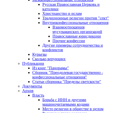
Русская Православная Церковь и
католики
Христианство и ислам
Традиционные религии против "сект"
Внутриконфессиональные отношения
Взаимоотношения
мусульманских организаций
Православные юрисдикции
Прочие конфессии
Другие примеры сотрудничества и
конфликтов
Курьезы
Сколько верующих
Публикации
Из книг "Панорамы"
Сборник "Преодолевая государственно -
конфессиональные отношения"
Статьи сборника "Пределы светскости"
Документы
Архив
Власть
Борьба с ИНН и другими
машиночитаемыми кодами
Место религии в обществе в целом